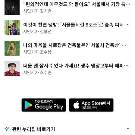
"편의점인데 아무것도 안 팔아요" 서울에서 가장 특별
한 편의점의 정체
시민기자 권기윤
이것이 천연 냉방! '서울둘레길 9코스'로 숲속 피서 떠
나볼까
시민기자 정향선
나의 마음을 사로잡은 건축물은? '서울시 건축상' 수
상작 공개!
시민기자 조수봉
더울 땐 잠시 쉬었다 가세요! 생수 냉장고부터 해피소
·무더위쉼터까지
시민기자 조수연
다
A
운
p
로
p
드
S
하
t
기
o
관련 누리집 바로가기
G
r