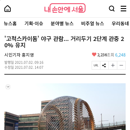
본
페
내
문
이
내
손
검
메
바
지
손
안
색
뉴
로
상
안
주
에
창
전
가
단
에
뉴스홈
기획·이슈
분야별 뉴스
비주얼 뉴스
우리동네
요
서
열
체
기
으
서
서
울
기
보
로
울
비
기
이
-
'고척스카이돔' 야구 관람... 거리두기 2단계 관중 2
스
동
서
0% 유지
바
울
로
시
가
좋
시민기자 홍지영
2,236
조회
6,248
대
기
아
표
발행일
2021.07.02. 09:16
요
소
페
S
글
글
수정일
2021.07.02. 14:07
통
이
N
자
자
포
지
S
크
크
털
U
공
기
기
R
유
크
작
L
하
게
게
복
기
변
변
사
경
경
하
하
기
기