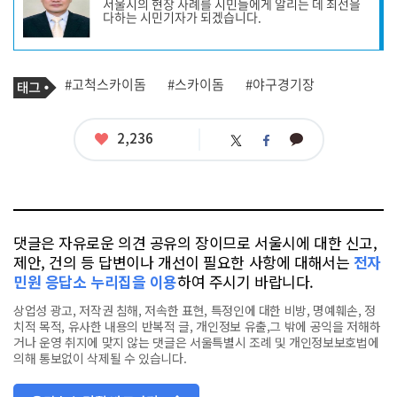
서울시의 현장 사례를 시민들에게 알리는 데 최선을
작
다하는 시민기자가 되겠습니다.
성
자
프
로
기
필
태
#고척스카이돔
#스카이돔
#야구경기장
사
그
관
련
태
좋
2,236
카
트
페
그
아
카
위
이
요
오
터
스
톡
북
댓글은 자유로운 의견 공유의 장이므로 서울시에 대한 신고,
제안, 건의 등 답변이나 개선이 필요한 사항에 대해서는
전자
민원 응답소 누리집을 이용
하여 주시기 바랍니다.
상업성 광고, 저작권 침해, 저속한 표현, 특정인에 대한 비방, 명예훼손, 정
치적 목적, 유사한 내용의 반복적 글, 개인정보 유출,그 밖에 공익을 저해하
거나 운영 취지에 맞지 않는 댓글은 서울특별시 조례 및 개인정보보호법에
의해 통보없이 삭제될 수 있습니다.