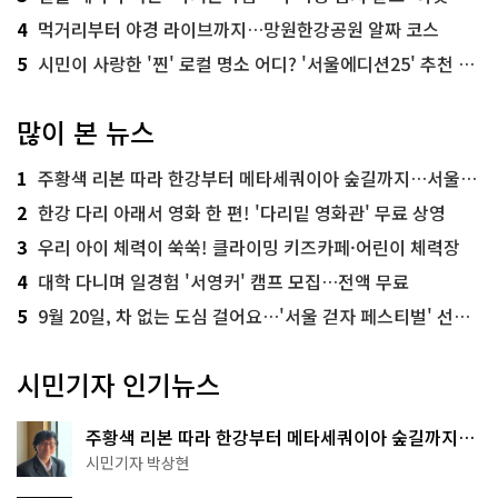
4
먹거리부터 야경 라이브까지…망원한강공원 알짜 코스
5
시민이 사랑한 '찐' 로컬 명소 어디? '서울에디션25' 추천 코스
많이 본 뉴스
1
주황색 리본 따라 한강부터 메타세쿼이아 숲길까지…서울둘레길 15코스
2
한강 다리 아래서 영화 한 편! '다리밑 영화관' 무료 상영
3
우리 아이 체력이 쑥쑥! 클라이밍 키즈카페·어린이 체력장
4
대학 다니며 일경험 '서영커' 캠프 모집…전액 무료
5
9월 20일, 차 없는 도심 걸어요…'서울 걷자 페스티벌' 선착순 5천명
시민기자 인기뉴스
주황색 리본 따라 한강부터 메타세쿼이아 숲길까지…
서울둘레길 15코스
시민기자 박상현