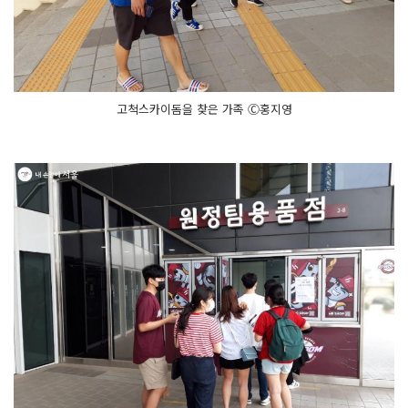
고척스카이돔을 찾은 가족 Ⓒ홍지영