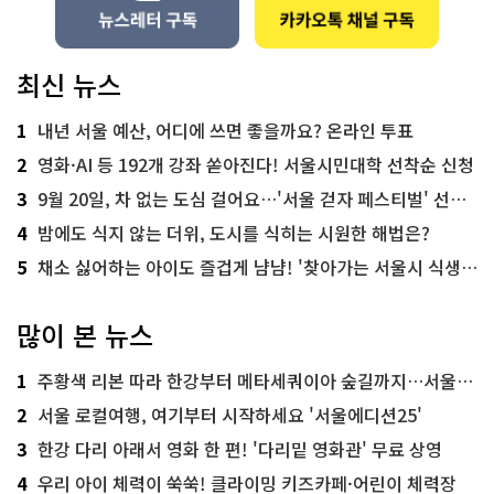
최신 뉴스
1
내년 서울 예산, 어디에 쓰면 좋을까요? 온라인 투표
2
영화·AI 등 192개 강좌 쏟아진다! 서울시민대학 선착순 신청
3
9월 20일, 차 없는 도심 걸어요…'서울 걷자 페스티벌' 선착순 5천명
4
밤에도 식지 않는 더위, 도시를 식히는 시원한 해법은?
5
채소 싫어하는 아이도 즐겁게 냠냠! '찾아가는 서울시 식생활 교육' 현장
많이 본 뉴스
1
주황색 리본 따라 한강부터 메타세쿼이아 숲길까지…서울둘레길 15코스
2
서울 로컬여행, 여기부터 시작하세요 '서울에디션25'
3
한강 다리 아래서 영화 한 편! '다리밑 영화관' 무료 상영
4
우리 아이 체력이 쑥쑥! 클라이밍 키즈카페·어린이 체력장