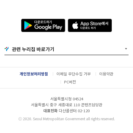
다
A
운
p
로
p
드
S
하
t
기
o
관련 누리집 바로가기
G
r
o
e
o
에
g
서
l
다
개인정보처리방침
이메일 무단수집 거부
이용약관
e
운
P
로
PC버전
l
드
a
하
y
기
서울특별시청 04524
서울특별시 중구 세종대로 110 콘텐츠담당관
대표전화
다산콜센터
02-120
ⓒ
2020. Seoul Metropolitan Government all rights reserved.