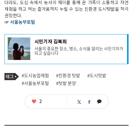
더라도, 도심 속에서 농사의 재미를 통해 온 가족이 소통하고 자연
체험을 하고 먹는 즐거움까지 누릴 수 있는 친환경 도시텃밭을 적극
권장한다.
☞
서울농부포털
기
시민기자 김복희
사
서울의 중요한 장소, 명소, 소식을 알리는 시민기자가
작
되고 싶습니다
성
자
프
로
기
필
태
#도시농업체험
#친환경 텃밭
#도시텃밭
사
그
관
#서울농부포털
#텃밭 분양
련
태
그
좋
2
카
트
페
아
카
위
이
요
오
터
스
톡
북