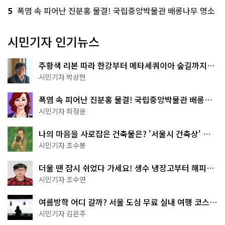
5
폭염 속 피어난 진분홍 물결! 국립중앙박물관 배롱나무 명소
시민기자 인기뉴스
주황색 리본 따라 한강부터 메타세쿼이아 숲길까지…
서울둘레길 15코스
시민기자 박상현
폭염 속 피어난 진분홍 물결! 국립중앙박물관 배롱나
무 명소
시민기자 최정윤
나의 마음을 사로잡은 건축물은? '서울시 건축상' 수
상작 공개!
시민기자 조수봉
더울 땐 잠시 쉬었다 가세요! 생수 냉장고부터 해피소
·무더위쉼터까지
시민기자 조수연
여름방학 어디 갈까? 서울 도심 무료 실내 여행 코스
추천
시민기자 김은주