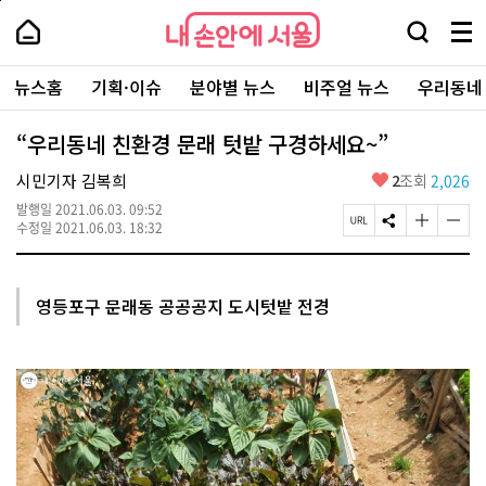
본
페
내
문
이
내
손
검
메
바
지
손
안
색
뉴
로
상
안
주
에
창
전
가
단
에
뉴스홈
기획·이슈
분야별 뉴스
비주얼 뉴스
우리동네
요
서
열
체
기
으
서
서
울
기
보
로
울
비
기
이
-
“우리동네 친환경 문래 텃밭 구경하세요~”
스
동
서
바
울
좋
시민기자 김복희
2
조회
2,026
로
시
아
가
대
발행일
2021.06.03. 09:52
요
기
페
S
글
글
표
수정일
2021.06.03. 18:32
이
N
자
자
소
지
S
크
크
통
U
공
기
기
포
R
유
크
작
털
영등포구 문래동 공공공지 도시텃밭 전경
L
하
게
게
복
기
변
변
사
경
경
하
하
기
기