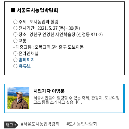
■ 서울도시농업박람회
○ 주제 : 도시농업과 힐링
○ 전시기간 : 2021. 5. 27 (목)~ 30(일)
○ 장소 : 양천구 안양천 자연학습장 (신정동 871-2)
○ 교통
- 대중교통 : 오목교역 5번 출구 도보이동
○ 온라인채널
○
홈페이지
○
유튜브
기
시민기자 이병문
사
서울시민들이 힐링할 수 있는 축제, 관광지, 도보여행
작
코스 등을 소개하고 싶습니다.
성
자
프
로
기
필
태
#서울도시농업박람회
#도시농업박람회
사
그