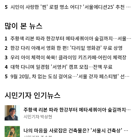
5
시민이 사랑한 '찐' 로컬 명소 어디? '서울에디션25' 추천 코스
많이 본 뉴스
1
주황색 리본 따라 한강부터 메타세쿼이아 숲길까지…서울둘레길 15코스
2
한강 다리 아래서 영화 한 편! '다리밑 영화관' 무료 상영
3
우리 아이 체력이 쑥쑥! 클라이밍 키즈카페·어린이 체력장
4
대학 다니며 일경험 '서영커' 캠프 모집…전액 무료
5
9월 20일, 차 없는 도심 걸어요…'서울 걷자 페스티벌' 선착순 5천명
시민기자 인기뉴스
주황색 리본 따라 한강부터 메타세쿼이아 숲길까지…
서울둘레길 15코스
시민기자 박상현
나의 마음을 사로잡은 건축물은? '서울시 건축상' 수
상작 공개!