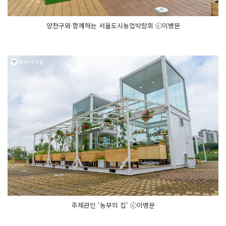
양천구와 함께하는 서울도시농업박람회 ⓒ이병문
주제관인 '농부의 집' ⓒ이병문