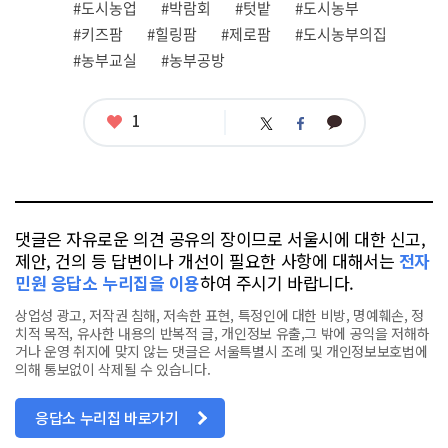
관
#도시농업
#박람회
#텃밭
#도시농부
련
#키즈팜
#힐링팜
#제로팜
#도시농부의집
태
그
#농부교실
#농부공방
좋
1
카
트
페
아
카
위
이
요
오
터
스
톡
북
댓글은 자유로운 의견 공유의 장이므로 서울시에 대한 신고,
제안, 건의 등 답변이나 개선이 필요한 사항에 대해서는
전자
민원 응답소 누리집을 이용
하여 주시기 바랍니다.
상업성 광고, 저작권 침해, 저속한 표현, 특정인에 대한 비방, 명예훼손, 정
치적 목적, 유사한 내용의 반복적 글, 개인정보 유출,그 밖에 공익을 저해하
거나 운영 취지에 맞지 않는 댓글은 서울특별시 조례 및 개인정보보호법에
의해 통보없이 삭제될 수 있습니다.
응답소 누리집 바로가기