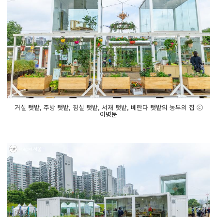
거실 텃밭, 주방 텃밭, 침실 텃밭, 서재 텃밭, 베란다 텃밭의 농부의 집 ⓒ
이병문