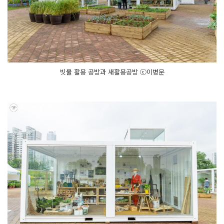
빗물 활용 공방과 새활용공방 ⓒ이병문