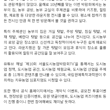
도 관람객들이 많았다. 올해로 10년째를 맞는 이번 박람회에서는 농
부의 집, 농부 공방, 농부 교실의 주제관을 비롯하여 키즈팜, 힐링
팜, 제로팜 등 다양한 라운지팜 전시를 볼 수 있다. 평소에 접하기 힘
든 전시인 만큼 꼭 한 번 방문해서 볼 것을 권하고 싶다.
특히 주제관인 농부의 집은 거실 텃밭, 주방 텃밭, 침실 텃밭, 서
재 텃밭, 베란다 텃밭 등으로 공간을 나누어 전시된다. 도시농부
의 로망 같은 장소였다. 신선하고 독창적이어서 누구든 쉽게 매료되
고 만다. 라운지팜은 잘 가꾼 텃밭이 모임과 휴식의 장소로 훌륭
히 활용되며 힐링의 공간임을 잘 보여주고 있다.
유튜브 채널 '제10회 서울도시농업박람회TV'을 통해서는 도시농
업 정책, 도시농업 공간, 도시농업 체험교육, 도시농업 산업을 주제
로 총 11개의 콘텐츠를 만나볼 수 있으며, 국립원예특작과학원이 주
최하는 치유농업 심포지엄도 시청할 수 있다.
또한 행사 공식 홈페이지에서는 개막식 이벤트, 공모전 투표이벤
트, 현장방문 인증이벤트, 응원 댓글이벤트, 도시농업 퀴즈이벤트 등
이 진행 중이니 한번 참여해봐도 재미날 듯하다.