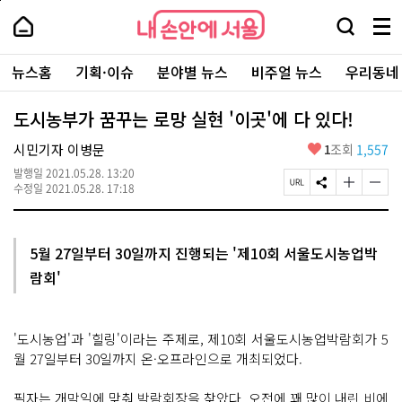
본
페
내
문
이
내
손
검
메
바
지
손
안
색
뉴
로
상
안
주
에
창
전
가
단
에
뉴스홈
기획·이슈
분야별 뉴스
비주얼 뉴스
우리동네
요
서
열
체
기
으
서
서
울
기
보
로
울
비
기
이
-
도시농부가 꿈꾸는 로망 실현 '이곳'에 다 있다!
스
동
서
바
울
좋
시민기자 이병문
1
조회
1,557
로
시
아
가
대
발행일
2021.05.28. 13:20
요
기
페
S
글
글
표
수정일
2021.05.28. 17:18
이
N
자
자
소
지
S
크
크
통
U
공
기
기
포
R
유
크
작
털
5월 27일부터 30일까지 진행되는 '제10회 서울도시농업박
L
하
게
게
람회'
복
기
변
변
사
경
경
하
하
기
기
'도시농업'과 '힐링'이라는 주제로, 제10회 서울도시농업박람회가 5
월 27일부터 30일까지 온·오프라인으로 개최되었다.
필자는 개막일에 맞춰 박람회장을 찾았다. 오전에 꽤 많이 내린 비에