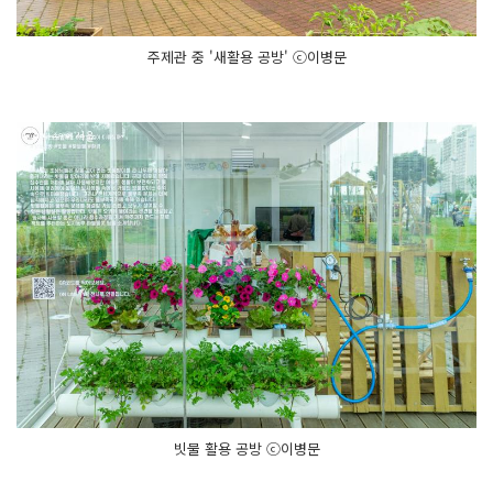
주제관 중 '새활용 공방' ⓒ이병문
빗물 활용 공방 ⓒ이병문