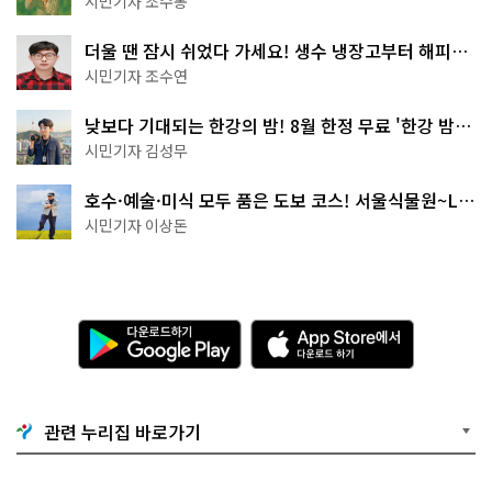
시민기자 조수봉
더울 땐 잠시 쉬었다 가세요! 생수 냉장고부터 해피소
·무더위쉼터까지
시민기자 조수연
낮보다 기대되는 한강의 밤! 8월 한정 무료 '한강 밤
핑' 예약은?
시민기자 김성무
호수·예술·미식 모두 품은 도보 코스! 서울식물원~LG
아트센터~마곡테라스거리
시민기자 이상돈
다
A
운
p
로
p
드
S
하
t
기
o
관련 누리집 바로가기
G
r
o
e
o
에