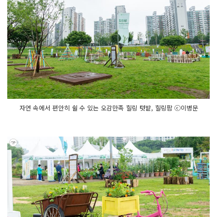
자연 속에서 편안히 쉴 수 있는 오감만족 힐링 텃밭, 힐링팜 ⓒ이병문