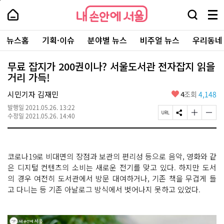
본
페
내
문
이
내
손
검
메
바
지
손
안
색
뉴
로
상
안
주
에
창
전
가
단
에
뉴스홈
기획·이슈
분야별 뉴스
비주얼 뉴스
우리동네
요
서
열
체
기
으
서
서
울
기
보
로
울
비
기
이
-
무료 잡지가 200권이나? 서울도서관 전자잡지 읽을
스
동
서
거리 가득!
바
울
로
시
가
좋
시민기자 김재민
4
조회
4,148
대
기
아
표
발행일
2021.05.26. 13:22
요
소
페
S
글
글
수정일
2021.05.26. 14:40
통
이
N
자
자
포
지
S
크
크
털
U
공
기
기
R
유
크
작
코로나19로 비대면의 장점과 보관의 편리성 등으로 음악, 영화와 같
L
하
게
게
복
기
변
변
은 디지털 컨텐츠의 소비는 새로운 전기를 맞고 있다. 하지만 도서
사
경
경
의 경우 여전히 도서관에서 방문 대여하거나, 기존 책을 무겁게 들
하
하
고 다니는 등 기존 아날로그 방식에서 벗어나지 못하고 있었다.
기
기