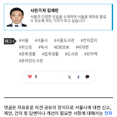
기
시민기자 김재민
사
서울의 다양한 모습을 소개하여 서울을 제대로 즐길
작
수 있도록 하는 기자가 되고 싶습니다
성
자
프
로
기
필
태
#서울
#서울시
#서울도서관
#전자잡지
사
그
관
#최신호
#독서
#EBOOK
#비대면
련
#문화생활
#집콕생활
#도서관
#전자책
태
그
#온라인도서관
좋
4
카
트
페
아
카
위
이
요
오
터
스
톡
북
댓글은 자유로운 의견 공유의 장이므로 서울시에 대한 신고,
제안, 건의 등 답변이나 개선이 필요한 사항에 대해서는
전자