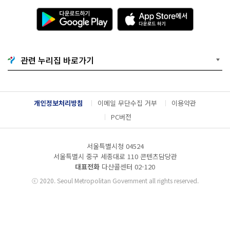
다
A
운
p
로
p
드
S
하
t
기
o
관련 누리집 바로가기
G
r
o
e
o
에
g
서
l
다
개인정보처리방침
이메일 무단수집 거부
이용약관
e
운
P
로
PC버전
l
드
a
하
y
기
서울특별시청 04524
서울특별시 중구 세종대로 110 콘텐츠담당관
대표전화
다산콜센터
02-120
ⓒ
2020. Seoul Metropolitan Government all rights reserved.