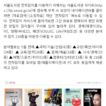
서울도서관 전자잡지를 이용하기 위해서는 서울도서관 사이트(http
s://lib.seoul.go.kr)에 접속해 우측 ≡ 모양의 네이베이션바를 클릭
하면 [자료검색]-[소장자료] 하단 ‘전자잡지’ 메뉴로 이동할 수 있
다. 전자잡지 서비스에 들어가보면 그간 유료로 판매되어 왔던 유명
한 양질의 잡지들이 구비돼 있어 놀라게 된다. 경제(매경이코노
미), 영화(씨네21), 패션(VOGUE), Life(여성조선) 등 다양한 분야
의 잡지 216종을 마음껏 이용할 수 있다.
분야별로는 5월 현재 ▲과학/기술/산업(42종) ▲교양/패션/라이프
(34종) ▲교육/문학(24종) ▲문화/예술(18종) ▲시사/경제(33
종) ▲여행/스포츠/취미(52종) ▲컴퓨터/인터넷(13종) 등 총 216종
의 전자잡지를 모바일 앱(애플리케이션)과 PC 모두 동일하게 제공
하고 있다.