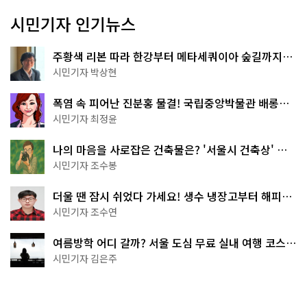
시민기자 인기뉴스
주황색 리본 따라 한강부터 메타세쿼이아 숲길까지…
서울둘레길 15코스
시민기자 박상현
폭염 속 피어난 진분홍 물결! 국립중앙박물관 배롱나
무 명소
시민기자 최정윤
나의 마음을 사로잡은 건축물은? '서울시 건축상' 수
상작 공개!
시민기자 조수봉
더울 땐 잠시 쉬었다 가세요! 생수 냉장고부터 해피소
·무더위쉼터까지
시민기자 조수연
여름방학 어디 갈까? 서울 도심 무료 실내 여행 코스
추천
시민기자 김은주