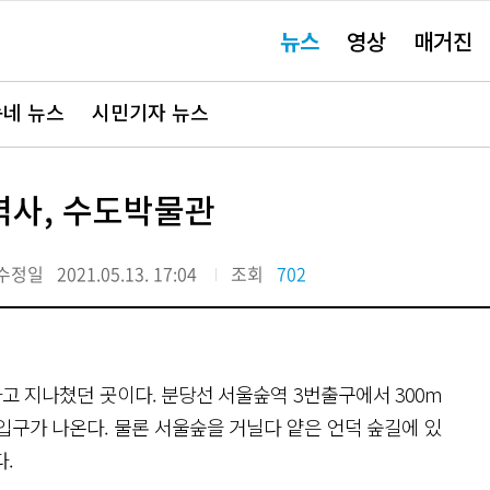
주
뉴스
영상
매거진
요
서
비
스
바
네 뉴스
시민기자 뉴스
로
가
기"
역사, 수도박물관
수정일
2021.05.13. 17:04
조회
702
 지나쳤던 곳이다. 분당선 서울숲역 3번출구에서 300m
입구가 나온다. 물론 서울숲을 거닐다 얕은 언덕 숲길에 있
.