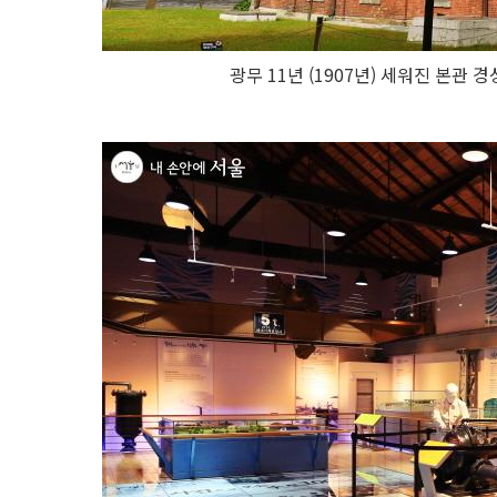
광무 11년 (1907년) 세워진 본관