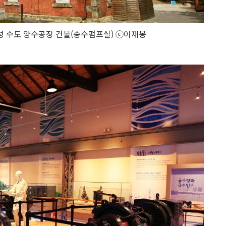
 경성 수도 양수공장 건물(송수펌프실) ⓒ이재몽