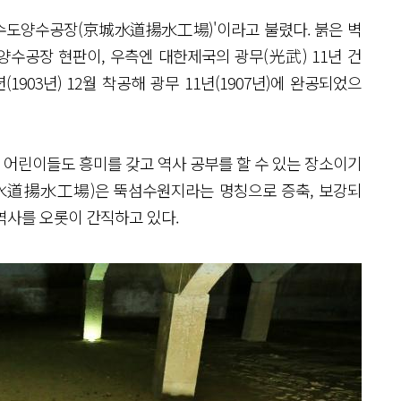
수도양수공장(京城水道揚水工場)'이라고 불렸다. 붉은 벽
수공장 현판이, 우측엔 대한제국의 광무(光武) 11년 건
903년) 12월 착공해 광무 11년(1907년)에 완공되었으
어린이들도 흥미를 갖고 역사 공부를 할 수 있는 장소이기
城水道揚水工場)은 뚝섬수원지라는 명칭으로 증축, 보강되
역사를 오롯이 간직하고 있다.