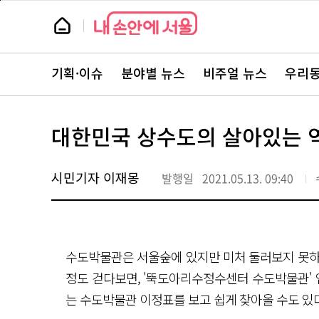
본
페
문
이
뉴
바
지
스
로
상
룸
가
단
뉴
기
으
스
로
기획·이슈
분야별 뉴스
비주얼 뉴스
우리동
주
이
요
동
서
비
스
대한민국 상수도의 살아있는 
바
로
가
기
시민기자 이재몽
발행일
2021.05.13. 09:40
수도박물관은 서울숲에 있지만 미처 둘러보지 못하고
정도 걷다보면, '뚝도아리수정수센터 수도박물관' 
는 수도박물관 이정표를 보고 쉽게 찾아올 수도 있다