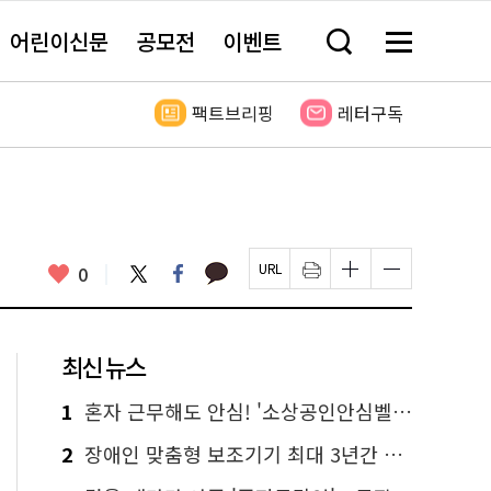
어린이신문
공모전
이벤트
검
메
색
뉴
창
전
열
체
팩트브리핑
레터구독
기
보
기
카
좋
트
페
0
페
인
글
글
카
위
이
아
이
쇄
자
자
오
터
스
요
지
하
크
크
톡
북
U
기
기
기
R
새
크
작
L
창
게
게
최신 뉴스
복
열
변
변
사
림
경
경
하
하
1
혼자 근무해도 안심! '소상공인안심벨' 신청하세요
기
기
2
장애인 맞춤형 보조기기 최대 3년간 무상 대여…삶의 질 높인다