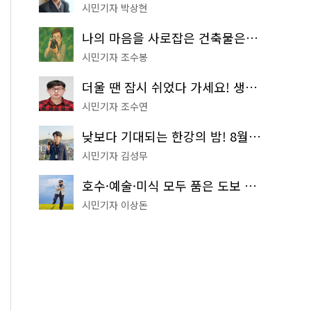
시민기자 박상현
나의 마음을 사로잡은 건축물은? '서울시 건축상' 수상작 공개!
시민기자 조수봉
더울 땐 잠시 쉬었다 가세요! 생수 냉장고부터 해피소·무더위쉼터까지
시민기자 조수연
낮보다 기대되는 한강의 밤! 8월 한정 무료 '한강 밤핑' 예약은?
시민기자 김성무
호수·예술·미식 모두 품은 도보 코스! 서울식물원~LG아트센터~마곡테라스거리
시민기자 이상돈