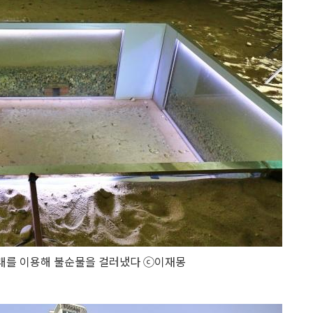
래를 이용해 불순물을 걸러냈다 ⓒ이재몽