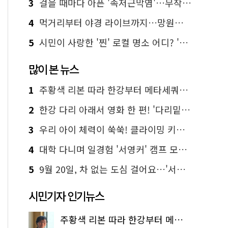
3
걸을 때마다 아픈 '족저근막염'…무작정 참지 말고 '이것' 해보세요!
4
먹거리부터 야경 라이브까지…망원한강공원 알짜 코스
5
시민이 사랑한 '찐' 로컬 명소 어디? '서울에디션25' 추천 코스
많이 본 뉴스
1
주황색 리본 따라 한강부터 메타세쿼이아 숲길까지…서울둘레길 15코스
2
한강 다리 아래서 영화 한 편! '다리밑 영화관' 무료 상영
3
우리 아이 체력이 쑥쑥! 클라이밍 키즈카페·어린이 체력장
4
대학 다니며 일경험 '서영커' 캠프 모집…전액 무료
5
9월 20일, 차 없는 도심 걸어요…'서울 걷자 페스티벌' 선착순 5천명
시민기자 인기뉴스
주황색 리본 따라 한강부터 메타세쿼이아 숲길까지…서울둘레길 15코스