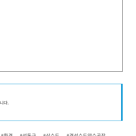
니다.
#환경
#성동구
#상수도
#경성수도양수공장