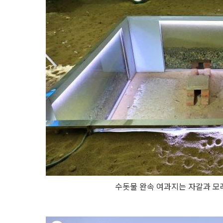
수돗물 완속 여과지는 자갈과 모