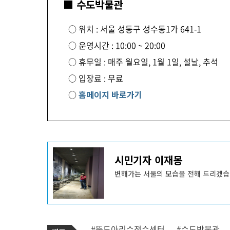
■ 수도박물관
○ 위치 : 서울 성동구 성수동1가 641-1
○ 운영시간 : 10:00 ~ 20:00
○ 휴무일 : 매주 월요일, 1월 1일, 설날, 추석
○ 입장료 : 무료
○
홈페이지 바로가기
기
시민기자 이재몽
사
작
성
변해가는 서울의 모습을 전해 드리겠습
자
프
로
필
기
태
#뚝도아리수정수센터
#수도박물관