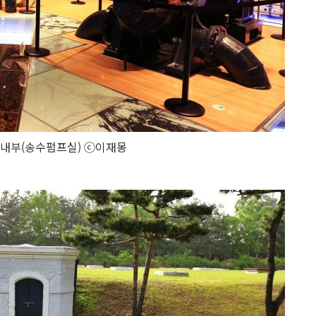
 내부(송수펌프실) ⓒ이재몽