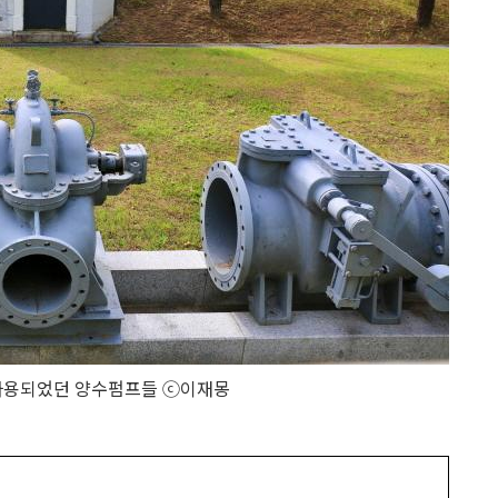
사용되었던 양수펌프들 ⓒ이재몽