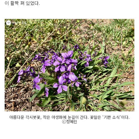
이 활짝 펴 있었다.
아름다운 각시붓꽃, 작은 야생화에 눈길이 간다. 꽃말은 '기쁜 소식'이다.
ⓒ정혜린