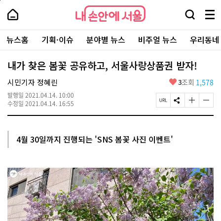
본
페
내
문
이
내
손
검
메
바
지
손
안
색
뉴
로
상
안
주
에
창
전
가
단
에
뉴스홈
기획·이슈
분야별 뉴스
비주얼 뉴스
우리동네
요
서
열
체
기
으
서
서
울
기
보
로
울
비
기
이
-
내가 찾은 봄꽃 공유하고, 서울사랑상품권 받자!
스
동
서
바
울
좋
시민기자 정혜린
3
조회
1,578
로
시
아
가
대
발행일
2021.04.14. 10:00
요
기
페
S
글
글
표
수정일
2021.04.14. 16:55
이
N
자
자
소
지
S
크
크
통
U
공
기
기
포
R
유
크
작
털
4월 30일까지 진행되는 'SNS 봄꽃 사진 이벤트'
L
하
게
게
복
기
변
변
사
경
경
하
하
기
기