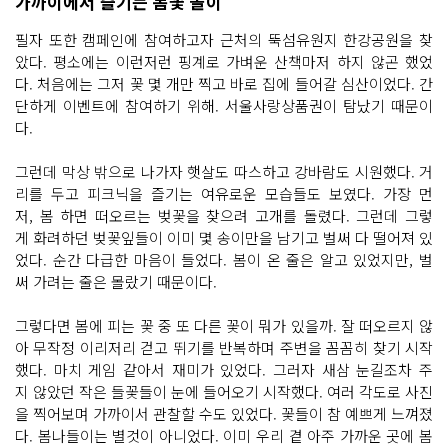
가까이에서 즐기는 봄꽃 놀이
필자 또한 캠페인에 참여하고자 근처의 뚝섬유원지 한강공원을 찾
았다. 평소에는 이런저런 핑계로 가벼운 산책마저 하지 않곤 했었
다. 처음에는 그저 꽃 몇 개만 찍고 바로 집에 들어갈 심산이었다. 간
단하게 이벤트에 참여하기 위해. 서울사랑상품권이 탐났기 때문이
다.
그런데 막상 밖으로 나가자 햇살도 따스하고 강바람도 시원했다. 거
리를 두고 피크닉을 즐기는 여유로운 모습들도 보였다. 가장 먼
저, 봄 하면 떠오르는 벚꽃을 찾으려 고개를 돌렸다. 그런데 그렇
게 화려하던 벚꽃잎들이 이미 몇 송이만을 남기고 벌써 다 떨어져 있
었다. 순간 다급한 마음이 들었다. 봄이 온 줄은 알고 있었지만, 벌
써 가려는 줄은 몰랐기 때문이다.
그렇다면 봄에 피는 꽃 중 또 다른 꽃이 뭐가 있을까. 잘 떠오르지 않
아 무작정 이리저리 걷고 뛰기를 반복하며 주변을 꼼꼼히 찾기 시작
했다. 마치 게임 같아서 재미가 있었다. 그러자 새삼 눈길조차 주
지 않았던 작은 들꽃들이 눈에 들어오기 시작했다. 여러 각도로 사진
을 찍어보며 가까이서 관찰할 수도 있었다. 꽃들이 참 예쁘게 느껴졌
다. 봄나들이는 별것이 아니었다. 이미 우리 곁 아주 가까운 곳에 봄