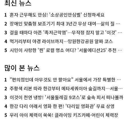
최신 뉴스
1
혼자 근무해도 안심! '소상공인안심벨' 신청하세요
2
장애인 맞춤형 보조기기 최대 3년간 무상 대여…삶의 질 높인다
3
걸을 때마다 아픈 '족저근막염'…무작정 참지 말고 '이것' 해보세요!
4
먹거리부터 야경 라이브까지…망원한강공원 알짜 코스
5
시민이 사랑한 '찐' 로컬 명소 어디? '서울에디션25' 추천 코스
많이 본 뉴스
1
"편의점인데 아무것도 안 팔아요" 서울에서 가장 특별한 편의점의 정체
2
주황색 리본 따라 한강부터 메타세쿼이아 숲길까지…서울둘레길 15코스
3
이것이 천연 냉방! '서울둘레길 9코스'로 숲속 피서 떠나볼까
4
한강 다리 아래서 영화 한 편! '다리밑 영화관' 무료 상영
5
우리 아이 체력이 쑥쑥! 클라이밍 키즈카페·어린이 체력장