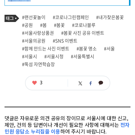
자
프
로
기
필
태
#랜선꽃놀이
#코로나그린캠페인
#내가찾은봄꽃
사
그
관
#공원
#봄
#봄꽃
#코로나블루
련
#서울사랑상품권
#봄꽃 사진 공유 이벤트
태
그
#서울의공원
#SNS 이벤트
#함께 만드는 사진 이벤트
#봄꽃 명소
#서울
#서울시
#서울시청
#서울특별시
#뚝섬 자연학습장
좋
3
카
트
페
아
카
위
이
요
오
터
스
톡
북
댓글은 자유로운 의견 공유의 장이므로 서울시에 대한 신고,
제안, 건의 등 답변이나 개선이 필요한 사항에 대해서는
전자
민원 응답소 누리집을 이용
하여 주시기 바랍니다.