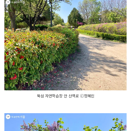
뚝섬 자연학습장 안 산책로 ⓒ정혜린