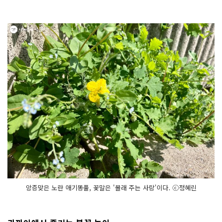
앙증맞은 노란 애기똥풀, 꽃말은 '몰래 주는 사랑'이다. ⓒ정혜린