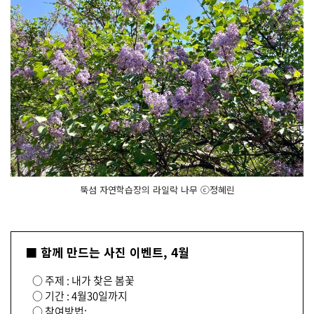
뚝섬 자연학습장의 라일락 나무 ⓒ정혜린
■ 함께 만드는 사진 이벤트, 4월
○ 주제 : 내가 찾은 봄꽃
○ 기간 : 4월30일까지
○ 참여방법: