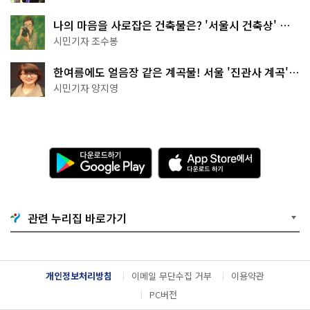
나의 마음을 사로잡은 건축물은? '서울시 건축상' 수
상작 공개!
시민기자 조수봉
한여름에도 얼음장 같은 계곡물! 서울 '진관사 계곡'이
천국이네~
시민기자 양지영
다
A
운
p
로
p
드
S
하
t
기
o
관련 누리집 바로가기
G
r
o
e
o
에
g
서
l
다
개인정보처리방침
이메일 무단수집 거부
이용약관
e
운
P
로
PC버전
l
드