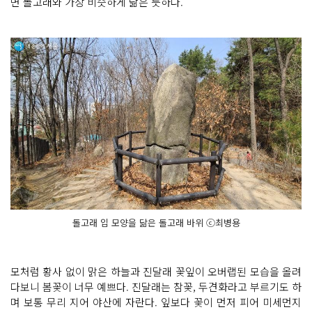
면 돌고래와 가장 비슷하게 닮은 듯하다.
돌고래 입 모양을 닮은 돌고래 바위 ⓒ최병용
모처럼 황사 없이 맑은 하늘과 진달래 꽃잎이 오버랩된 모습을 올려
다보니 봄꽃이 너무 예쁘다. 진달래는 참꽃, 두견화라고 부르기도 하
며 보통 무리 지어 야산에 자란다. 잎보다 꽃이 먼저 피어 미세먼지