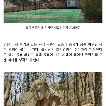
불암산 중턱에 위치한 배드민턴장 ⓒ최병용
입을 크게 벌리고 있는 육식 공룡의 모습과 흡사해 공룡 바위란 공
식 명칭이 붙은 바위다. 불암산의 화강암층이 쥐라기에 형성됐다
고 하니 공룡 바위를 통해 공룡이 살던 시대에 태어난 불암산의 오
랜 역사를 생각하게 한다.