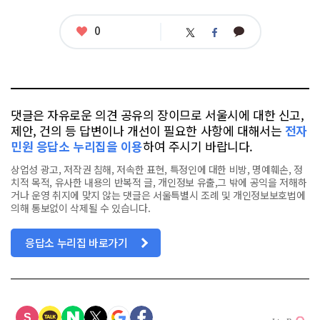
태
그
좋
0
카
트
페
아
카
위
이
요
오
터
스
톡
북
댓글은 자유로운 의견 공유의 장이므로 서울시에 대한 신고,
제안, 건의 등 답변이나 개선이 필요한 사항에 대해서는
전자
민원 응답소 누리집을 이용
하여 주시기 바랍니다.
상업성 광고, 저작권 침해, 저속한 표현, 특정인에 대한 비방, 명예훼손, 정
치적 목적, 유사한 내용의 반복적 글, 개인정보 유출,그 밖에 공익을 저해하
거나 운영 취지에 맞지 않는 댓글은 서울특별시 조례 및 개인정보보호법에
의해 통보없이 삭제될 수 있습니다.
응답소 누리집 바로가기