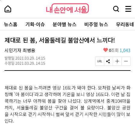
본
페
내
문
이
내
손
검
메
바
지
손
안
색
뉴
로
상
안
주
에
창
전
가
단
에
뉴스홈
기획·이슈
분야별 뉴스
비주얼 뉴스
우리동네
요
서
열
체
기
으
서
서
울
기
보
로
울
비
기
이
-
제대로 된 봄, 서울둘레길 불암산에서 느끼다!
스
동
서
바
울
좋
시민기자 최병용
0
조회
1,043
로
시
아
가
대
발행일
2021.03.29. 14:15
요
기
페
S
글
글
표
수정일
2021.03.29. 14:15
이
N
자
자
소
지
S
크
크
통
U
공
기
기
포
R
유
크
작
털
제대로 된 봄을 느끼려면 영상 16도가 돼야 한다. 모처럼 날씨가 화
L
하
게
게
복
기
변
변
창해 '아 봄이다'라고 생각하며 기온을 보니 영상 16도다. 이런 날 집
사
경
경
콕하기는 너무 아까워 봄을 찾아 나섰다. 상계역에서 중계104마을
하
하
까지, 서울둘레길 불암산 구간을 걸어 볼 요량이다. 불암산 공원
기
기
을 시작으로 걷기 시작하니 벌써 앞서 걷기 시작한 시민들이 많이 보
인다.