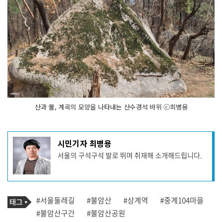
산과 물, 계곡의 모양을 나타내는 산수경석 바위 ⓒ최병용
기
시민기자 최병용
사
서울의 구석구석 발로 뛰며 취재해 소개해드립니다.
작
성
자
프
로
기
필
태
#서울둘레길
#불암산
#상계역
#중계104마을
사
그
관
#불암산구간
#불암산공원
련