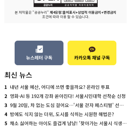
본 저작물은 "공공누리"
제4유형:출처표시+상업적 이용금지+변경금지
조건에 따라 이용 할 수 있습니다.
최신 뉴스
1
내년 서울 예산, 어디에 쓰면 좋을까요? 온라인 투표
2
영화·AI 등 192개 강좌 쏟아진다! 서울시민대학 선착순 신청
3
9월 20일, 차 없는 도심 걸어요…'서울 걷자 페스티벌' 선착순 5천명
4
밤에도 식지 않는 더위, 도시를 식히는 시원한 해법은?
5
채소 싫어하는 아이도 즐겁게 냠냠! '찾아가는 서울시 식생활 교육' 현장