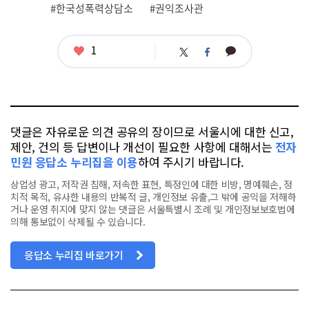
#한국성폭력상담소
#권익조사관
좋
1
카
트
페
아
카
위
이
요
오
터
스
톡
북
댓글은 자유로운 의견 공유의 장이므로 서울시에 대한 신고,
제안, 건의 등 답변이나 개선이 필요한 사항에 대해서는
전자
민원 응답소 누리집을 이용
하여 주시기 바랍니다.
상업성 광고, 저작권 침해, 저속한 표현, 특정인에 대한 비방, 명예훼손, 정
치적 목적, 유사한 내용의 반복적 글, 개인정보 유출,그 밖에 공익을 저해하
거나 운영 취지에 맞지 않는 댓글은 서울특별시 조례 및 개인정보보호법에
의해 통보없이 삭제될 수 있습니다.
응답소 누리집 바로가기