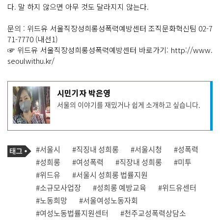
다. 말 하지 않으면 아무 것도 달라지지 않는다.
문의 : 위드유 서울직장성희롱성폭력예방센터 조직문화혁신팀 02-7
71-7770 (내선1)
☞ 위드유 서울직장성희롱성폭력예방센터 바로가기: http://www.
seoulwithu.kr/
기
시민기자 박은영
사
서울의 이야기를 재밌거나 쉽게 소개하고 싶습니다.
작
성
자
프
로
기
필
태
#서울시
#직징내 성희롱
#서울시청
#성폭력
사
그
관
#성희롱
#여성폭력
#직장내 성희롱
#미투
련
#위드유
#서울시 성희롱 법률지원
태
그
#소규모사업장
#성희롱 예방교육
#위드유센터
#노동희망
#서울여성노동자회
#여성노동법률지원센터
#천주교성폭력상담소