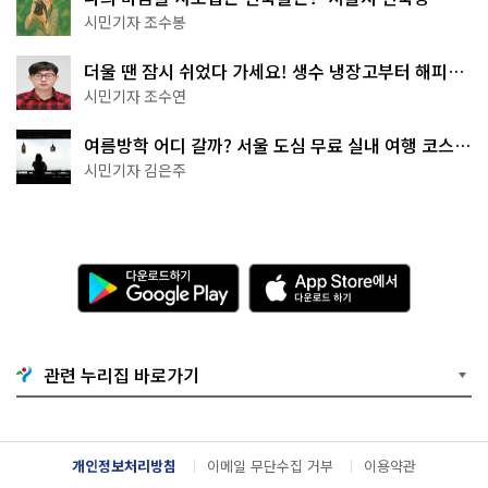
상작 공개!
시민기자 조수봉
더울 땐 잠시 쉬었다 가세요! 생수 냉장고부터 해피소
·무더위쉼터까지
시민기자 조수연
여름방학 어디 갈까? 서울 도심 무료 실내 여행 코스
추천
시민기자 김은주
다
A
운
p
로
p
드
S
하
t
기
o
관련 누리집 바로가기
G
r
o
e
o
에
g
서
l
다
개인정보처리방침
이메일 무단수집 거부
이용약관
e
운