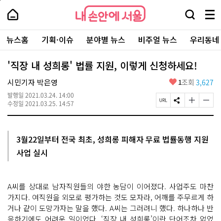
본
페
내
문
이
내
손
검
메
바
지
손
안
색
뉴
로
상
안
주
에
창
전
가
단
에
뉴스홈
기획·이슈
분야별 뉴스
비주얼 뉴스
우리동네
요
서
열
체
기
으
서
서
울
기
보
로
울
비
기
이
-
'직장 내 성희롱' 법률 지원, 이렇게 신청하세요!
스
동
서
바
울
좋
시민기자 박은영
1
조회
3,627
로
시
아
가
대
발행일
2021.03.24. 14:00
요
기
페
S
글
글
표
수정일
2021.03.25. 14:57
이
N
자
자
소
지
S
크
크
통
U
공
기
기
포
R
유
크
작
털
3월22일부터 전국 최초, 성희롱 피해자 무료 법률동행 지원
L
하
게
게
사업 실시
복
기
변
변
사
경
경
하
하
기
기
A씨를 상대로 남자직원들의 야한 농담이 이어졌다. 사업주도 마찬
가지다. 여직원을 외모로 평가하는 것도 모자라, 어깨를 주무르게 하
거나 같이 도망가자는 말을 했다. A씨는 그러려니 했다. 하나하나 반
응하기에도 어려운 일이었다. ‘직장 내 성희롱’이란 단어조차 없었