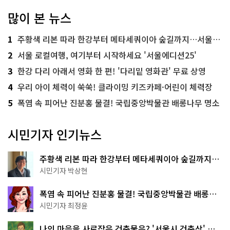
많이 본 뉴스
1
주황색 리본 따라 한강부터 메타세쿼이아 숲길까지…서울둘레길 15코스
2
서울 로컬여행, 여기부터 시작하세요 '서울에디션25'
3
한강 다리 아래서 영화 한 편! '다리밑 영화관' 무료 상영
4
우리 아이 체력이 쑥쑥! 클라이밍 키즈카페·어린이 체력장
5
폭염 속 피어난 진분홍 물결! 국립중앙박물관 배롱나무 명소
시민기자 인기뉴스
주황색 리본 따라 한강부터 메타세쿼이아 숲길까지…
서울둘레길 15코스
시민기자 박상현
폭염 속 피어난 진분홍 물결! 국립중앙박물관 배롱나
무 명소
시민기자 최정윤
나의 마음을 사로잡은 건축물은? '서울시 건축상' 수