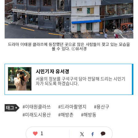
드라마 이태원 클라쓰에 등장했던 곳으로 많은 사람들이 찾고 있는 모습을
볼 수 있다. ⓒ유서경
기
시민기자 유서경
사
서울의 정보를 구석구석 담아 전달해 드리는 시민기
작
자가 되도록 하겠습니다.
성
자
프
로
기
필
태
#이태원클라쓰
#드라마촬영지
#용산구
사
그
관
#미래도시용산
#해방촌
#해방동
련
태
그
좋
1
카
트
페
아