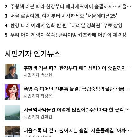
2
주황색 리본 따라 한강부터 메타세쿼이아 숲길까지…서울둘레길 15코스
3
서울 로컬여행, 여기부터 시작하세요 '서울에디션25'
4
한강 다리 아래서 영화 한 편! '다리밑 영화관' 무료 상영
5
우리 아이 체력이 쑥쑥! 클라이밍 키즈카페·어린이 체력장
시민기자 인기뉴스
주황색 리본 따라 한강부터 메타세쿼이아 숲길까지…
서울둘레길 15코스
시민기자 박상현
폭염 속 피어난 진분홍 물결! 국립중앙박물관 배롱나
무 명소
시민기자 최정윤
서울역사박물관 이렇게 많았어? 주말마다 한 곳씩 떠
나는 역사 산책
시민기자 김대진
더울수록 더 걷고 싶어지는 숲길! 서울둘레길 '아차산
코스'