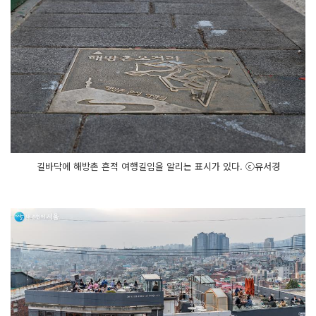
길바닥에 해방촌 흔적 여행길임을 알리는 표시가 있다. ⓒ유서경