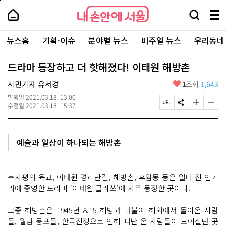
본
페
내
문
이
내
손
검
메
바
지
손
안
색
뉴
로
상
안
주
에
창
전
가
단
에
뉴스홈
기획·이슈
분야별 뉴스
비주얼 뉴스
우리동네
요
서
열
체
기
으
서
서
울
기
보
로
울
비
기
이
-
드라마 등장하고 더 핫해졌다! 이태원 해방촌
스
동
서
바
울
좋
시민기자 유서경
1
조회
1,643
로
시
아
가
대
발행일
2021.03.18. 13:00
요
기
페
S
글
글
표
수정일
2021.03.18. 15:37
이
N
자
자
소
지
S
크
크
통
U
공
기
기
포
R
유
크
작
털
예술과 일상이 하나되는 해방촌
L
하
게
게
복
기
변
변
사
경
경
하
하
녹사평의 육교, 이태원 경리단길, 해방촌, 후암동 등은 얼마 전 인기
기
기
리에 종영한 드라마 '이태원 클라쓰'에 자주 등장한 곳이다.
그중 해방촌은 1945년 8.15 해방과 더불어 해외에서 돌아온 사람
들, 월남 동포들, 한국전쟁으로 인해 피난 온 사람들이 모여살던 곳