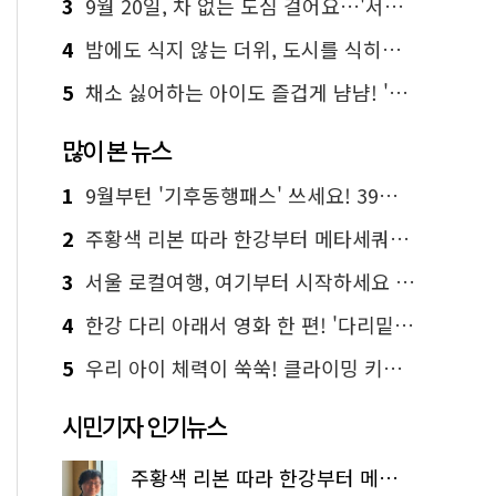
3
9월 20일, 차 없는 도심 걸어요…'서울 걷자 페스티벌' 선착순 5천명
4
밤에도 식지 않는 더위, 도시를 식히는 시원한 해법은?
5
채소 싫어하는 아이도 즐겁게 냠냠! '찾아가는 서울시 식생활 교육' 현장
많이 본 뉴스
1
9월부턴 '기후동행패스' 쓰세요! 39세까지 청년 혜택
2
주황색 리본 따라 한강부터 메타세쿼이아 숲길까지…서울둘레길 15코스
3
서울 로컬여행, 여기부터 시작하세요 '서울에디션25'
4
한강 다리 아래서 영화 한 편! '다리밑 영화관' 무료 상영
5
우리 아이 체력이 쑥쑥! 클라이밍 키즈카페·어린이 체력장
시민기자 인기뉴스
주황색 리본 따라 한강부터 메타세쿼이아 숲길까지…서울둘레길 15코스