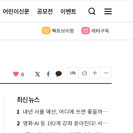
어린이신문
공모전
이벤트
검
메
색
뉴
창
전
열
체
팩트브리핑
레터구독
기
보
기
카
좋
트
페
0
페
인
글
글
카
위
이
아
이
쇄
자
자
오
터
스
요
지
하
크
크
톡
북
U
기
기
기
R
새
크
작
L
창
게
게
최신 뉴스
복
열
변
변
사
림
경
경
하
하
1
내년 서울 예산, 어디에 쓰면 좋을까요? 온라인 투표
기
기
2
영화·AI 등 192개 강좌 쏟아진다! 서울시민대학 선착순 신청