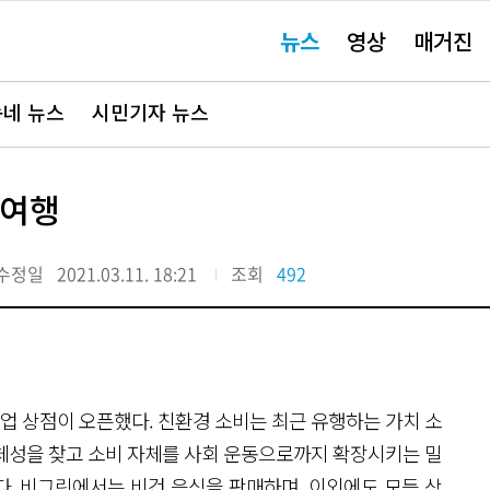
주
뉴스
영상
매거진
요
서
비
스
바
네 뉴스
시민기자 뉴스
로
가
기"
 여행
수정일
2021.03.11. 18:21
조회
492
 상점이 오픈했다. 친환경 소비는 최근 유행하는 가치 소
체성을 찾고 소비 자체를 사회 운동으로까지 확장시키는 밀
. 비그린에서는 비건 음식을 판매하며, 이외에도 모든 상