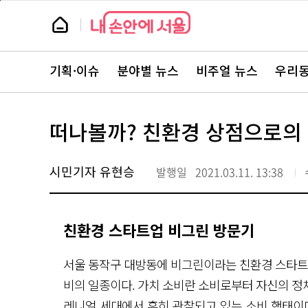
본
페
문
이
뉴
바
지
스
로
상
룸
가
단
뉴
기
으
스
로
기획·이슈
분야별 뉴스
비주얼 뉴스
우리동
주
이
요
동
서
비
스
떠나볼까? 친환경 상점으로의
바
로
가
기
시민기자 유현승
발행일
2021.03.11. 13:38
친환경 스타트업 비그린 방문기
서울 동작구 대방동에 비그린이라는 친환경 스타트업
비의 일종이다. 가치 소비란 소비로부터 자신의 정
레니얼 세대에서 흔히 관찰되고 있는 소비 행태이다