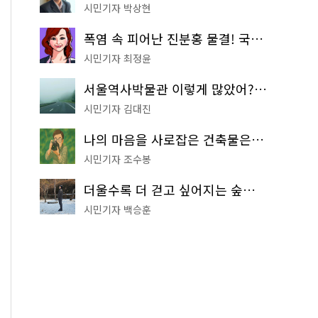
시민기자 박상현
폭염 속 피어난 진분홍 물결! 국립중앙박물관 배롱나무 명소
시민기자 최정윤
서울역사박물관 이렇게 많았어? 주말마다 한 곳씩 떠나는 역사 산책
시민기자 김대진
나의 마음을 사로잡은 건축물은? '서울시 건축상' 수상작 공개!
시민기자 조수봉
더울수록 더 걷고 싶어지는 숲길! 서울둘레길 '아차산 코스'
시민기자 백승훈