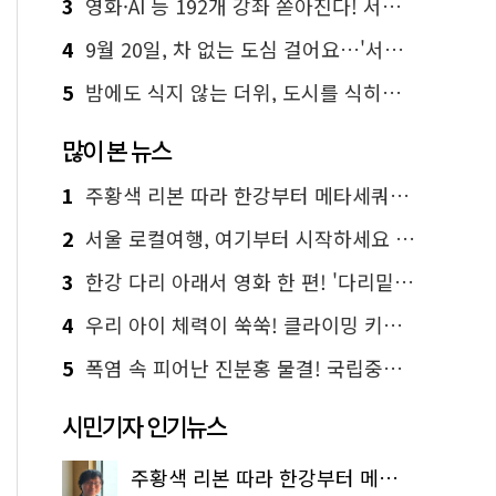
3
영화·AI 등 192개 강좌 쏟아진다! 서울시민대학 선착순 신청
4
9월 20일, 차 없는 도심 걸어요…'서울 걷자 페스티벌' 선착순 5천명
5
밤에도 식지 않는 더위, 도시를 식히는 시원한 해법은?
많이 본 뉴스
1
주황색 리본 따라 한강부터 메타세쿼이아 숲길까지…서울둘레길 15코스
2
서울 로컬여행, 여기부터 시작하세요 '서울에디션25'
3
한강 다리 아래서 영화 한 편! '다리밑 영화관' 무료 상영
4
우리 아이 체력이 쑥쑥! 클라이밍 키즈카페·어린이 체력장
5
폭염 속 피어난 진분홍 물결! 국립중앙박물관 배롱나무 명소
시민기자 인기뉴스
주황색 리본 따라 한강부터 메타세쿼이아 숲길까지…서울둘레길 15코스