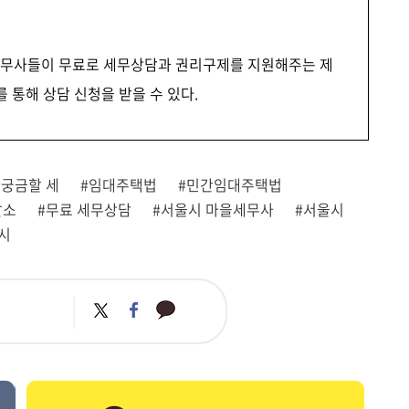
세무사들이 무료로 세무상담과 권리구제를 지원해주는 제
를 통해 상담 신청을 받을 수 있다.
#궁금할 세
#임대주택법
#민간임대주택법
말소
#무료 세무상담
#서울시 마을세무사
#서울시
시
카
트
페
카
위
이
오
터
스
톡
북