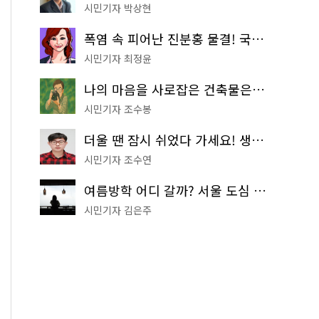
시민기자 박상현
폭염 속 피어난 진분홍 물결! 국립중앙박물관 배롱나무 명소
시민기자 최정윤
나의 마음을 사로잡은 건축물은? '서울시 건축상' 수상작 공개!
시민기자 조수봉
더울 땐 잠시 쉬었다 가세요! 생수 냉장고부터 해피소·무더위쉼터까지
시민기자 조수연
여름방학 어디 갈까? 서울 도심 무료 실내 여행 코스 추천
시민기자 김은주