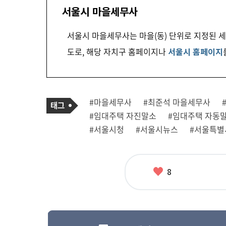
서울시 마을세무사
서울시 마을세무사는 마을(동) 단위로 지정된 
도로, 해당 자치구 홈페이지나
서울시 홈페이지
기
태
#마을세무사
#최준석 마을세무사
사
그
관
#임대주택 자진말소
#임대주택 자동
련
태
#서울시청
#서울시뉴스
#서울특별
그
좋
8
아
요