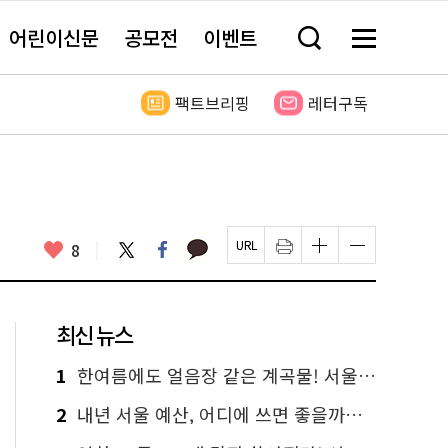
어린이신문
공모전
이벤트
검
메
색
뉴
창
전
열
체
팩트브리핑
레터구독
기
보
기
카
좋
트
페
8
페
인
글
글
카
위
이
아
이
쇄
자
자
오
터
스
요
지
하
크
크
톡
북
U
기
기
기
R
새
크
작
L
창
게
게
최신 뉴스
복
열
변
변
사
림
경
경
하
하
1
한여름에도 얼음장 같은 계곡물! 서울 '진관사 계곡'이 천국이네~
기
기
2
내년 서울 예산, 어디에 쓰면 좋을까요? 온라인 투표