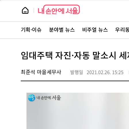
본
페
문
이
뉴
바
지
스
로
상
룸
가
단
뉴
기
으
스
로
기획·이슈
분야별 뉴스
비주얼 뉴스
우리동
주
이
요
동
서
비
스
임대주택 자진·자동 말소시 
바
로
가
기
최준석 마을세무사
발행일
2021.02.26. 15:25