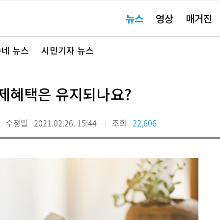
주
뉴스
영상
매거진
요
서
비
스
바
네 뉴스
시민기자 뉴스
로
가
기"
세제혜택은 유지되나요?
수정일
2021.02.26. 15:44
조회
22,606