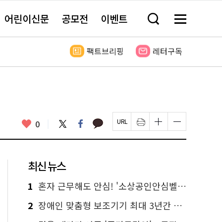
어린이신문
공모전
이벤트
검
메
색
뉴
창
전
열
체
팩트브리핑
레터구독
기
보
기
카
좋
트
페
0
페
인
글
글
카
위
이
아
이
쇄
자
자
오
터
스
요
지
하
크
크
톡
북
U
기
기
기
R
새
크
작
L
창
게
게
최신 뉴스
복
열
변
변
사
림
경
경
하
하
1
혼자 근무해도 안심! '소상공인안심벨' 신청하세요
기
기
2
장애인 맞춤형 보조기기 최대 3년간 무상 대여…삶의 질 높인다