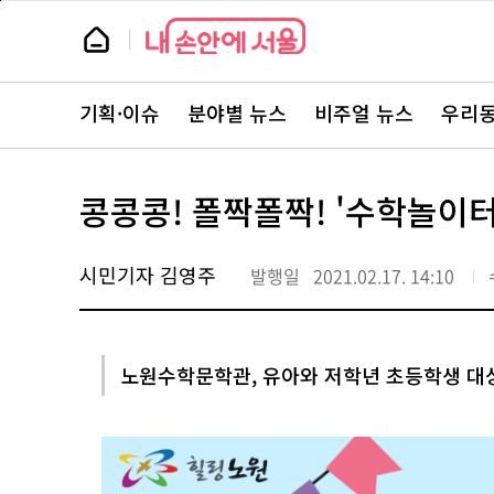
본
페
문
이
뉴
바
지
스
로
상
룸
가
단
뉴
기
으
스
로
기획·이슈
분야별 뉴스
비주얼 뉴스
우리동
주
이
요
동
서
비
스
콩콩콩! 폴짝폴짝! '수학놀이
바
로
가
기
시민기자 김영주
발행일
2021.02.17. 14:10
노원수학문학관, 유아와 저학년 초등학생 대