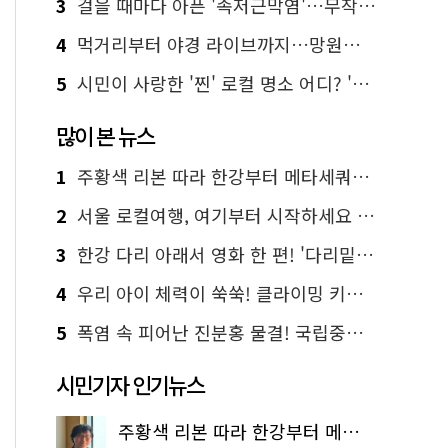
3
걸을 때마다 아픈 '족저근막염'…무작정 참지 말고 '이것' 해보세요!
4
먹거리부터 야경 라이브까지…망원한강공원 알짜 코스
5
시민이 사랑한 '찐' 로컬 명소 어디? '서울에디션25' 추천 코스
많이 본 뉴스
1
주황색 리본 따라 한강부터 메타세쿼이아 숲길까지…서울둘레길 15코스
2
서울 로컬여행, 여기부터 시작하세요 '서울에디션25'
3
한강 다리 아래서 영화 한 편! '다리밑 영화관' 무료 상영
4
우리 아이 체력이 쑥쑥! 클라이밍 키즈카페·어린이 체력장
5
폭염 속 피어난 진분홍 물결! 국립중앙박물관 배롱나무 명소
시민기자 인기뉴스
주황색 리본 따라 한강부터 메타세쿼이아 숲길까지…서울둘레길 15코스