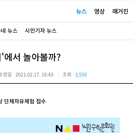
주
뉴스
영상
매거진
요
서
비
스
바
네 뉴스
시민기자 뉴스
로
가
기"
터'에서 놀아볼까?
수정일
2021.02.17. 16:43
조회
3,550
상 단체자유체험 접수