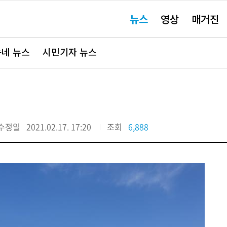
주
뉴스
영상
매거진
요
서
비
스
바
네 뉴스
시민기자 뉴스
로
가
기"
수정일
2021.02.17. 17:20
조회
6,888