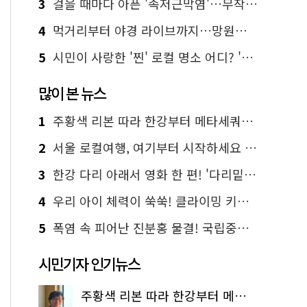
3
걸을 때마다 아픈 '족저근막염'…무작정 참지 말고 '이것' 해보세요!
4
먹거리부터 야경 라이브까지…망원한강공원 알짜 코스
5
시민이 사랑한 '찐' 로컬 명소 어디? '서울에디션25' 추천 코스
많이 본 뉴스
1
주황색 리본 따라 한강부터 메타세쿼이아 숲길까지…서울둘레길 15코스
2
서울 로컬여행, 여기부터 시작하세요 '서울에디션25'
3
한강 다리 아래서 영화 한 편! '다리밑 영화관' 무료 상영
4
우리 아이 체력이 쑥쑥! 클라이밍 키즈카페·어린이 체력장
5
폭염 속 피어난 진분홍 물결! 국립중앙박물관 배롱나무 명소
시민기자 인기뉴스
주황색 리본 따라 한강부터 메타세쿼이아 숲길까지…서울둘레길 15코스