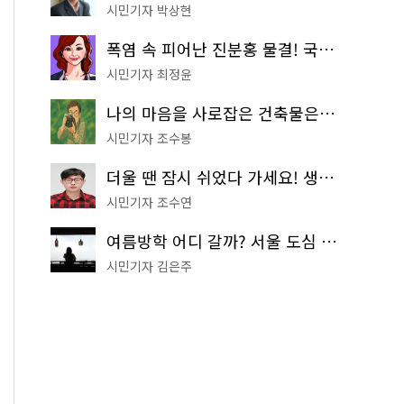
시민기자 박상현
폭염 속 피어난 진분홍 물결! 국립중앙박물관 배롱나무 명소
시민기자 최정윤
나의 마음을 사로잡은 건축물은? '서울시 건축상' 수상작 공개!
시민기자 조수봉
더울 땐 잠시 쉬었다 가세요! 생수 냉장고부터 해피소·무더위쉼터까지
시민기자 조수연
여름방학 어디 갈까? 서울 도심 무료 실내 여행 코스 추천
시민기자 김은주