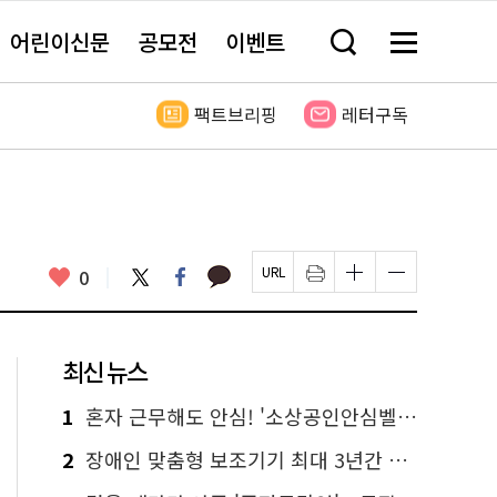
어린이신문
공모전
이벤트
검
메
색
뉴
창
전
열
체
팩트브리핑
레터구독
기
보
기
카
좋
트
페
0
페
인
글
글
카
위
이
아
이
쇄
자
자
오
터
스
요
지
하
크
크
톡
북
U
기
기
기
R
새
크
작
L
창
게
게
최신 뉴스
복
열
변
변
사
림
경
경
하
하
1
혼자 근무해도 안심! '소상공인안심벨' 신청하세요
기
기
2
장애인 맞춤형 보조기기 최대 3년간 무상 대여…삶의 질 높인다