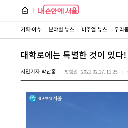
본
페
문
이
뉴
바
지
스
로
상
룸
가
단
뉴
기
으
스
로
기획·이슈
분야별 뉴스
비주얼 뉴스
우리동
주
이
요
동
서
비
스
대학로에는 특별한 것이 있다!
바
로
가
기
시민기자 박찬홍
발행일
2021.02.17. 11:25