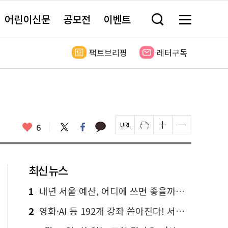
어린이신문
공모전
이벤트
검
메
색
뉴
창
전
열
체
팩트브리핑
레터구독
기
보
기
카
좋
트
페
6
페
인
글
글
카
위
이
아
이
쇄
자
자
오
터
스
요
지
하
크
크
톡
북
U
기
기
기
R
새
크
작
L
창
게
게
최신 뉴스
복
열
변
변
사
림
경
경
하
하
1
내년 서울 예산, 어디에 쓰면 좋을까요? 온라인 투표
기
기
2
영화·AI 등 192개 강좌 쏟아진다! 서울시민대학 선착순 신청