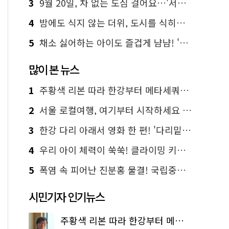
3
9월 20일, 차 없는 도심 걸어요…'서울 걷자 페스티벌' 선착순 5천명
4
밤에도 식지 않는 더위, 도시를 식히는 시원한 해법은?
5
채소 싫어하는 아이도 즐겁게 냠냠! '찾아가는 서울시 식생활 교육' 현장
많이 본 뉴스
1
주황색 리본 따라 한강부터 메타세쿼이아 숲길까지…서울둘레길 15코스
2
서울 로컬여행, 여기부터 시작하세요 '서울에디션25'
3
한강 다리 아래서 영화 한 편! '다리밑 영화관' 무료 상영
4
우리 아이 체력이 쑥쑥! 클라이밍 키즈카페·어린이 체력장
5
폭염 속 피어난 진분홍 물결! 국립중앙박물관 배롱나무 명소
시민기자 인기뉴스
주황색 리본 따라 한강부터 메타세쿼이아 숲길까지…서울둘레길 15코스