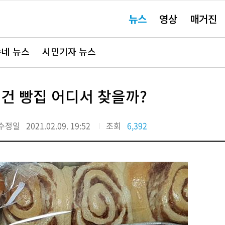
주
뉴스
영상
매거진
요
서
비
스
바
네 뉴스
시민기자 뉴스
로
가
기"
비건 빵집 어디서 찾을까?
수정일
2021.02.09. 19:52
조회
6,392