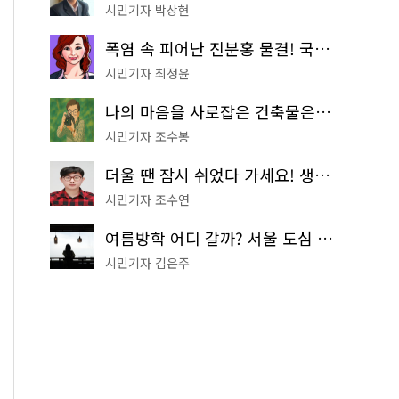
시민기자 박상현
폭염 속 피어난 진분홍 물결! 국립중앙박물관 배롱나무 명소
시민기자 최정윤
나의 마음을 사로잡은 건축물은? '서울시 건축상' 수상작 공개!
시민기자 조수봉
더울 땐 잠시 쉬었다 가세요! 생수 냉장고부터 해피소·무더위쉼터까지
시민기자 조수연
여름방학 어디 갈까? 서울 도심 무료 실내 여행 코스 추천
시민기자 김은주