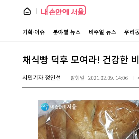
본
페
문
이
뉴
바
지
스
로
상
룸
가
단
뉴
기
으
스
로
기획·이슈
분야별 뉴스
비주얼 뉴스
우리동
주
이
요
동
서
비
스
채식빵 덕후 모여라! 건강한 
바
로
가
기
시민기자 정인선
발행일
2021.02.09. 14:06