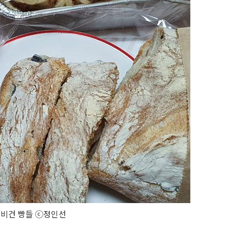
 비건 빵들 ⓒ정인선