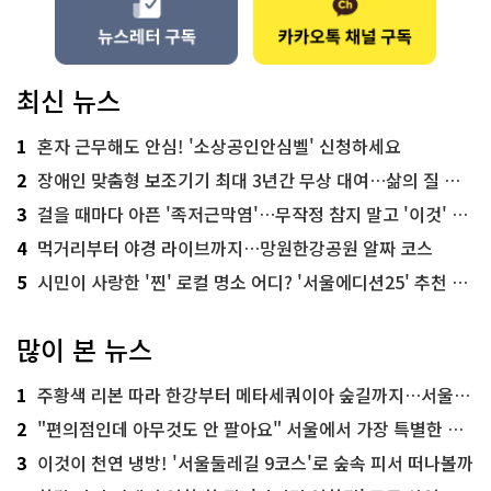
최신 뉴스
1
혼자 근무해도 안심! '소상공인안심벨' 신청하세요
2
장애인 맞춤형 보조기기 최대 3년간 무상 대여…삶의 질 높인다
3
걸을 때마다 아픈 '족저근막염'…무작정 참지 말고 '이것' 해보세요!
4
먹거리부터 야경 라이브까지…망원한강공원 알짜 코스
5
시민이 사랑한 '찐' 로컬 명소 어디? '서울에디션25' 추천 코스
많이 본 뉴스
1
주황색 리본 따라 한강부터 메타세쿼이아 숲길까지…서울둘레길 15코스
2
"편의점인데 아무것도 안 팔아요" 서울에서 가장 특별한 편의점의 정체
3
이것이 천연 냉방! '서울둘레길 9코스'로 숲속 피서 떠나볼까