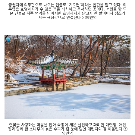
궁궐지에 의두합으로 나오는 건물로 ‘기오헌’이라는 현판을 달고 있다. 의
두합은 효명세자가 수 많은 책을 비치하고 독서하던 곳이다. 북향을 한 드
문 건물로 뒤쪽 언덕을 넘어서면 효명세자가 닮고자 한 할아버지 정조가
세운 규장각으로 연결된다 ⓒ양인억
연꽃을 사랑하는 마음을 담아 숙종이 세운 날렵하고 화려한 애련정. 애련
정과 함께 한 소나무의 붉은 수피가 흰 눈에 덮인 애련지와 잘 어울린다 ⓒ
양인억