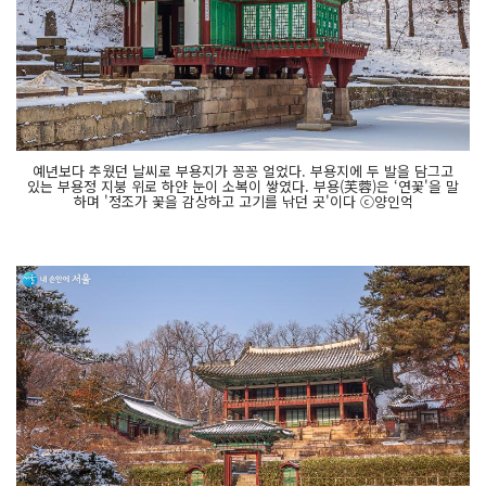
예년보다 추웠던 날씨로 부용지가 꽁꽁 얼었다. 부용지에 두 발을 담그고
있는 부용정 지붕 위로 하얀 눈이 소복이 쌓였다. 부용(芙蓉)은 ‘연꽃'을 말
하며 '정조가 꽃을 감상하고 고기를 낚던 곳'이다 ⓒ양인억