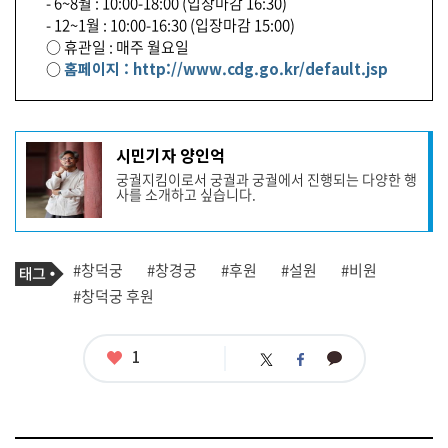
- 6~8월 : 10:00-18:00 (입장마감 16:30)
- 12~1월 : 10:00-16:30 (입장마감 15:00)
○ 휴관일 : 매주 월요일
○
홈페이지 : http://www.cdg.go.kr/default.jsp
기
시민기자 양인억
사
궁궐지킴이로서 궁궐과 궁궐에서 진행되는 다양한 행
작
사를 소개하고 싶습니다.
성
자
프
로
기
필
태
#창덕궁
#창경궁
#후원
#설원
#비원
사
그
관
#창덕궁 후원
련
태
그
좋
1
카
트
페
아
카
위
이
요
오
터
스
톡
북