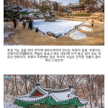
후원 가는 길을 따라 언덕에 내려서자마자 만나는 부용지 일원. 부용지는
천원지방(天圓地方; 하늘은 둥글고 땅은 네모)에 의거 둥근 섬이 있는 네
모난 연못이다. 부용지 주변에는 많은 역사적 사실은 간직한 건물이 즐비
하다 ⓒ양인억