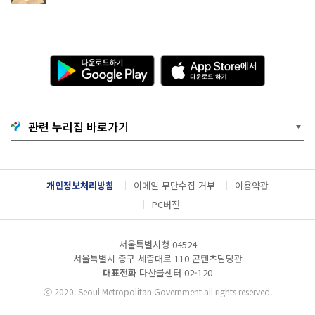
다
A
운
p
로
p
드
S
하
t
기
o
관련 누리집 바로가기
G
r
o
e
o
에
g
서
l
다
개인정보처리방침
이메일 무단수집 거부
이용약관
e
운
P
로
PC버전
l
드
a
하
y
기
서울특별시청 04524
서울특별시 중구 세종대로 110 콘텐츠담당관
대표전화
다산콜센터
02-120
ⓒ
2020. Seoul Metropolitan Government all rights reserved.