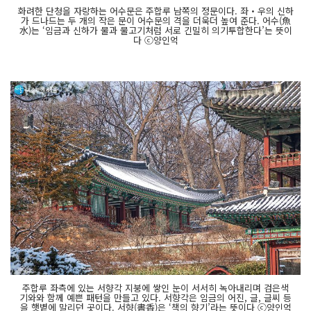
화려한 단청을 자랑하는 어수문은 주합루 남쪽의 정문이다. 좌・우의 신하
가 드나드는 두 개의 작은 문이 어수문의 격을 더욱더 높여 준다. 어수(魚
水)는 ‘임금과 신하가 물과 물고기처럼 서로 긴밀히 의기투합한다’는 뜻이
다 ⓒ양인억
주합루 좌측에 있는 서향각 지붕에 쌓인 눈이 서서히 녹아내리며 검은색
기와와 함께 예쁜 패턴을 만들고 있다. 서향각은 임금의 어진, 글, 글씨 등
을 햇볕에 말리던 곳이다. 서향(書香)은 ‘책의 향기’라는 뜻이다 ⓒ양인억