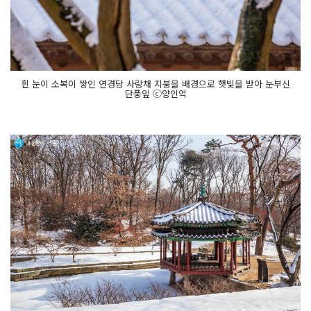
흰 눈이 소복이 쌓인 연경당 사랑채 지붕을 배경으로 햇빛을 받아 눈부신
단풍잎 ⓒ양인억