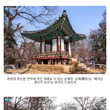
관람정 맞은편 언덕에 멋진 자태로 서 있는 승재정. 승재(勝在)는 '빼어난
경치가 있다’는 뜻이다 ⓒ양인억