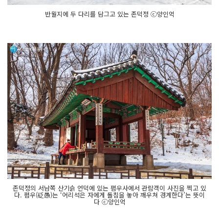
반월지에 두 다리를 담그고 있는 존덕정 ⓒ양인억
존덕정의 서남쪽 산기슭 언덕에 있는 폄우사에서 관람객이 사진을 찍고 있
다. 폄우(砭愚)는 ‘어리석은 자에게 돌침을 놓아 깨우쳐 경계한다’는 뜻이
다 ⓒ양인억