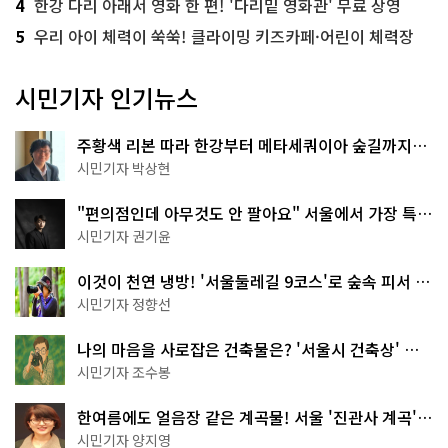
4
한강 다리 아래서 영화 한 편! '다리밑 영화관' 무료 상영
5
우리 아이 체력이 쑥쑥! 클라이밍 키즈카페·어린이 체력장
시민기자 인기뉴스
주황색 리본 따라 한강부터 메타세쿼이아 숲길까지…
서울둘레길 15코스
시민기자 박상현
"편의점인데 아무것도 안 팔아요" 서울에서 가장 특별
한 편의점의 정체
시민기자 권기윤
이것이 천연 냉방! '서울둘레길 9코스'로 숲속 피서 떠
나볼까
시민기자 정향선
나의 마음을 사로잡은 건축물은? '서울시 건축상' 수
상작 공개!
시민기자 조수봉
한여름에도 얼음장 같은 계곡물! 서울 '진관사 계곡'이
천국이네~
시민기자 양지영