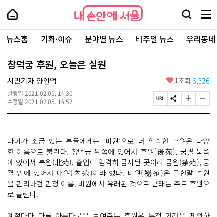
본
페
내
문
이
내
손
검
메
바
지
손
안
색
뉴
로
상
안
주
에
창
전
가
단
에
뉴스홈
기획·이슈
분야별 뉴스
비주얼 뉴스
우리동네
요
서
열
체
기
으
서
서
울
기
보
로
울
비
기
이
-
창덕궁 후원, 오늘은 설원
스
동
서
바
울
좋
시민기자 양인억
1
조회
3,326
로
시
아
가
대
발행일
2021.02.05. 14:30
요
기
페
S
글
글
표
수정일
2021.02.05. 16:52
이
N
자
자
소
지
S
크
크
통
U
공
기
기
포
R
유
크
작
털
나이가 조금 있는 분들에게는 ‘비원’으로 더 익숙한 후원은 다양
L
하
게
게
복
기
변
변
한 이름으로 불린다. 창덕궁 뒤쪽에 있어서 후원(後苑), 궁궐 북쪽
사
경
경
에 있어서 북원(北苑), 출입이 엄격히 금지된 곳이라 금원(禁苑), 궁
하
하
궐 안에 있어서 내원(內苑)이라 했다. 비원(祕苑)은 구한말 후원
기
기
을 관리하던 관청 이름, 비원에서 유래된 것으로 근래는 주로 후원으
로 불린다.
계절마다 다른 아름다움을 보여주는 후원은 특정 기간을 제외하