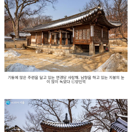
기둥에 많은 주련을 달고 있는 연경당 사랑채. 남향을 하고 있는 지붕의 눈
이 많이 녹았다 ⓒ양인억