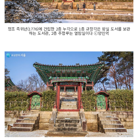
정조 즉위년(1776)에 건립한 2층 누각으로 1층 규장각은 왕실 도서를 보관
하는 도서관, 2층 주합루는 열람실이다 ⓒ양인억