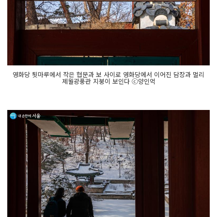
영화당 툇마루에서 작은 협문과 보 사이로 영화당에서 이어진 담장과 멀리
제월광풍관 지붕이 보인다 ⓒ양인억