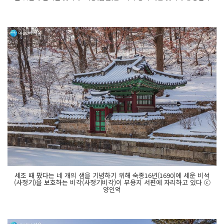
세조 때 팠다는 네 개의 샘을 기념하기 위해 숙종16년(1690)에 세운 비석
(사정기)을 보호하는 비각(사정기비각)이 부용지 서편에 자리하고 있다 ⓒ
양인억