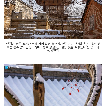
연경당 동쪽 돌계단 위에 자리 잡은 농수정. 연경당이 단청을 하지 않은 것
처럼 농수정도 단청이 없다. 농수(農繡)는 '짙은 빛을 수놓는다’는 뜻이다
ⓒ양인억