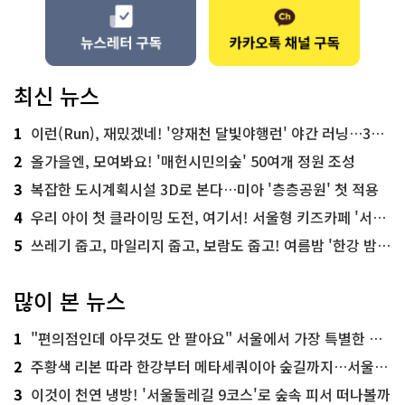
최신 뉴스
1
이런(Run), 재밌겠네! '양재천 달빛야행런' 야간 러닝…300명 모집
2
올가을엔, 모여봐요! '매헌시민의숲' 50여개 정원 조성
3
복잡한 도시계획시설 3D로 본다…미아 '층층공원' 첫 적용
4
우리 아이 첫 클라이밍 도전, 여기서! 서울형 키즈카페 '서울가족플라자점'
5
쓰레기 줍고, 마일리지 줍고, 보람도 줍고! 여름밤 '한강 밤마실 줍깅'
많이 본 뉴스
1
"편의점인데 아무것도 안 팔아요" 서울에서 가장 특별한 편의점의 정체
2
주황색 리본 따라 한강부터 메타세쿼이아 숲길까지…서울둘레길 15코스
3
이것이 천연 냉방! '서울둘레길 9코스'로 숲속 피서 떠나볼까