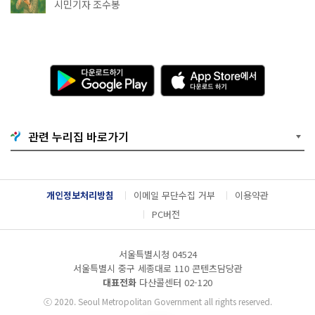
상작 공개!
시민기자 조수봉
다
A
운
p
로
p
드
S
하
t
기
o
관련 누리집 바로가기
G
r
o
e
o
에
g
서
l
다
개인정보처리방침
이메일 무단수집 거부
이용약관
e
운
P
로
PC버전
l
드
a
하
y
기
서울특별시청 04524
서울특별시 중구 세종대로 110 콘텐츠담당관
대표전화
다산콜센터
02-120
ⓒ
2020. Seoul Metropolitan Government all rights reserved.