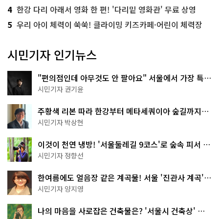
4
한강 다리 아래서 영화 한 편! '다리밑 영화관' 무료 상영
5
우리 아이 체력이 쑥쑥! 클라이밍 키즈카페·어린이 체력장
시민기자 인기뉴스
"편의점인데 아무것도 안 팔아요" 서울에서 가장 특별
한 편의점의 정체
시민기자 권기윤
주황색 리본 따라 한강부터 메타세쿼이아 숲길까지…
서울둘레길 15코스
시민기자 박상현
이것이 천연 냉방! '서울둘레길 9코스'로 숲속 피서 떠
나볼까
시민기자 정향선
한여름에도 얼음장 같은 계곡물! 서울 '진관사 계곡'이
천국이네~
시민기자 양지영
나의 마음을 사로잡은 건축물은? '서울시 건축상' 수