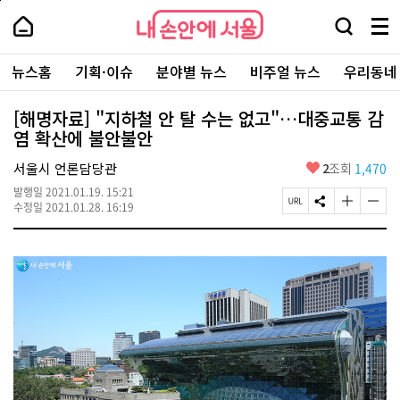
본
페
내
문
이
내
손
검
메
바
지
손
안
색
뉴
로
상
안
주
에
창
전
가
단
에
뉴스홈
기획·이슈
분야별 뉴스
비주얼 뉴스
우리동네
요
서
열
체
기
으
서
서
울
기
보
로
울
비
기
이
-
[해명자료] "지하철 안 탈 수는 없고"…대중교통 감
스
동
서
염 확산에 불안불안
바
울
로
시
가
좋
서울시 언론담당관
2
조회
1,470
대
기
아
표
발행일
2021.01.19. 15:21
요
소
페
S
글
글
수정일
2021.01.28. 16:19
통
이
N
자
자
포
지
S
크
크
털
U
공
기
기
R
유
크
작
L
하
게
게
복
기
변
변
사
경
경
하
하
기
기