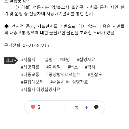
소 맞통풍 환기
(지하철) 전동차는 입/출고시 출입문 시험을 통한 자연 환
기 및 운행 중 전동차내 자동배기설비를 통한 환기
◆ 객관적 증거, 사실관계를 기반으로 하지 않는 내용은 시민들
의 대중교통 방역에 대한 불필요한 불신을 초래할 우려가 있음.
문의전화: 02-2133-2216
기
태
#서울시
#설명
#해명
#설명자료
사
그
관
#해명자료
#지하철
#버스
#택시
련
#대중교통
#중앙방역대책본부
#혼잡도
태
그
#혼잡예보제
#서울시 해·설명자료
#서울시 해명설명자료
좋
2
카
트
페
아
카
위
이
요
오
터
스
톡
북