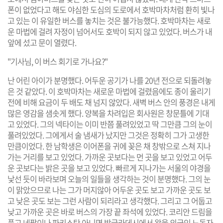
폰이 없었다고 해도 야심한 도심의 도로에서 호박마차처럼 환히 빛나
고 있는 이 유일한 버스를 놓치는 것은 불가능했다. 호박마차는 새로
운 마법에 걸려 자정이 넘어서도 호박이 되지 않고 있었다. 버스가 내
앞에 섰고 문이 열렸다.
"기사님, 이 버스 회기로 가나요?"
난 어린 아이가 분명했다. 어두운 공기가 나를 20년 전으로 되돌려놓
은 것 같았다. 이 호박마차는 새로운 마법에 걸렸음에도 종이 울리기
전에 비해 요금이 두 배도 채 넘지 않았다. 새벽 버스 안의 풍경은 내게
많은 영감을 샘솟게 했다. 양복을 차려입은 회사원은 창문틀에 기대
고 있었다. 그의 넥타이는 이미 반쯤 풀려있었고 딱 그만큼 그의 눈이
풀려있었다. 그에게서 술 냄새가 났지만 그것은 정확히 그가 고생한
만큼이었다. 한 남학생은 이어폰을 귀에 꽂은 채 창밖으로 스쳐 지나
가는 거리를 보고 있었다. 가까운 곳보다는 먼 곳을 보고 있었고 어두
운 곳보다는 밝은 곳을 보고 있었다. 빠르게 지나가는 서울의 야경을
낯선 듯이 바라보며 오늘의 일들을 생각하는 것이 분명했다. 그의 눈
이 맑았으므로 나는 그가 머지않아 어두운 곳도 보고 가까운 곳도 보
고 낮은 곳도 보는 그런 사람이 되리라고 생각했다. 그리고 그 어둡고
낮고 가까운 곳은 바로 버스의 가장 끝 좌석에 있었다. 코리안 드림을
품고 네팔이나 파키스탄 아니면 방글라데시에서 왔을 외국인 노동자