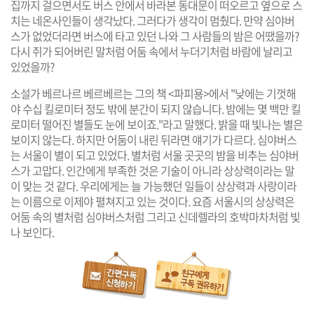
집까지 걸으면서도 버스 안에서 바라본 동대문이 떠오르고 옆으로 스
치는 네온사인들이 생각났다. 그러다가 생각이 멈췄다. 만약 심야버
스가 없었더라면 버스에 타고 있던 나와 그 사람들의 밤은 어땠을까?
다시 쥐가 되어버린 말처럼 어둠 속에서 누더기처럼 바람에 날리고
있었을까?
소설가 베르나르 베르베르는 그의 책 <파피용>에서 "낮에는 기껏해
야 수십 킬로미터 정도 밖에 분간이 되지 않습니다. 밤에는 몇 백만 킬
로미터 떨어진 별들도 눈에 보이죠."라고 말했다. 밝을 때 빛나는 별은
보이지 않는다. 하지만 어둠이 내린 뒤라면 얘기가 다르다. 심야버스
는 서울이 별이 되고 있었다. 별처럼 서울 곳곳의 밤을 비추는 심야버
스가 고맙다. 인간에게 부족한 것은 기술이 아니라 상상력이라는 말
이 맞는 것 같다. 우리에게는 늘 가능했던 일들이 상상력과 사랑이라
는 이름으로 이제야 펼쳐지고 있는 것이다. 요즘 서울시의 상상력은
어둠 속의 별처럼 심야버스처럼 그리고 신데렐라의 호박마차처럼 빛
나 보인다.