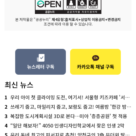
본 저작물은 "공공누리"
제4유형:출처표시+상업적 이용금지+변경금지
조건에 따라 이용 할 수 있습니다.
최신 뉴스
1
우리 아이 첫 클라이밍 도전, 여기서! 서울형 키즈카페 '서울가족플라자점'
2
쓰레기 줍고, 마일리지 줍고, 보람도 줍고! 여름밤 '한강 밤마실 줍깅'
3
복잡한 도시계획시설 3D로 본다…미아 '층층공원' 첫 적용
4
“일단 해보자!” 4050 인생디자인학교에서 찾은 인생 2막
5
우리 동네 최고의 피서지로 추천! 양천구의 3色 무더위 탈출 명소