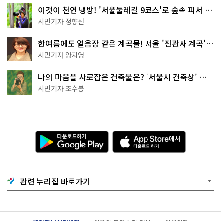
이것이 천연 냉방! '서울둘레길 9코스'로 숲속 피서 떠
나볼까
시민기자 정향선
한여름에도 얼음장 같은 계곡물! 서울 '진관사 계곡'이
천국이네~
시민기자 양지영
나의 마음을 사로잡은 건축물은? '서울시 건축상' 수
상작 공개!
시민기자 조수봉
다
A
운
p
로
p
드
S
하
t
기
o
관련 누리집 바로가기
G
r
o
e
o
에
g
서
l
다