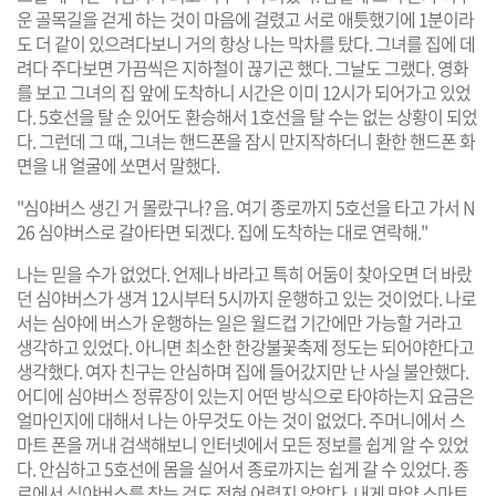
운 골목길을 걷게 하는 것이 마음에 걸렸고 서로 애틋했기에 1분이라
도 더 같이 있으려다보니 거의 항상 나는 막차를 탔다. 그녀를 집에 데
려다 주다보면 가끔씩은 지하철이 끊기곤 했다. 그날도 그랬다. 영화
를 보고 그녀의 집 앞에 도착하니 시간은 이미 12시가 되어가고 있었
다. 5호선을 탈 순 있어도 환승해서 1호선을 탈 수는 없는 상황이 되었
다. 그런데 그 때, 그녀는 핸드폰을 잠시 만지작하더니 환한 핸드폰 화
면을 내 얼굴에 쏘면서 말했다.
"심야버스 생긴 거 몰랐구나? 음. 여기 종로까지 5호선을 타고 가서 N
26 심야버스로 갈아타면 되겠다. 집에 도착하는 대로 연락해."
나는 믿을 수가 없었다. 언제나 바라고 특히 어둠이 찾아오면 더 바랐
던 심야버스가 생겨 12시부터 5시까지 운행하고 있는 것이었다. 나로
서는 심야에 버스가 운행하는 일은 월드컵 기간에만 가능할 거라고
생각하고 있었다. 아니면 최소한 한강불꽃축제 정도는 되어야한다고
생각했다. 여자 친구는 안심하며 집에 들어갔지만 난 사실 불안했다.
어디에 심야버스 정류장이 있는지 어떤 방식으로 타야하는지 요금은
얼마인지에 대해서 나는 아무것도 아는 것이 없었다. 주머니에서 스
마트 폰을 꺼내 검색해보니 인터넷에서 모든 정보를 쉽게 알 수 있었
다. 안심하고 5호선에 몸을 실어서 종로까지는 쉽게 갈 수 있었다. 종
로에서 심야버스를 찾는 것도 전혀 어렵지 않았다. 내게 만약 스마트