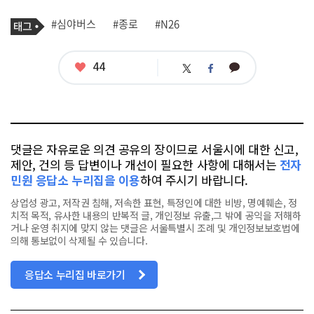
기
태
#심야버스
#종로
#N26
사
그
관
련
태
좋
44
카
트
페
그
아
카
위
이
요
오
터
스
톡
북
댓글은 자유로운 의견 공유의 장이므로 서울시에 대한 신고,
제안, 건의 등 답변이나 개선이 필요한 사항에 대해서는
전자
민원 응답소 누리집을 이용
하여 주시기 바랍니다.
상업성 광고, 저작권 침해, 저속한 표현, 특정인에 대한 비방, 명예훼손, 정
치적 목적, 유사한 내용의 반복적 글, 개인정보 유출,그 밖에 공익을 저해하
거나 운영 취지에 맞지 않는 댓글은 서울특별시 조례 및 개인정보보호법에
의해 통보없이 삭제될 수 있습니다.
응답소 누리집 바로가기