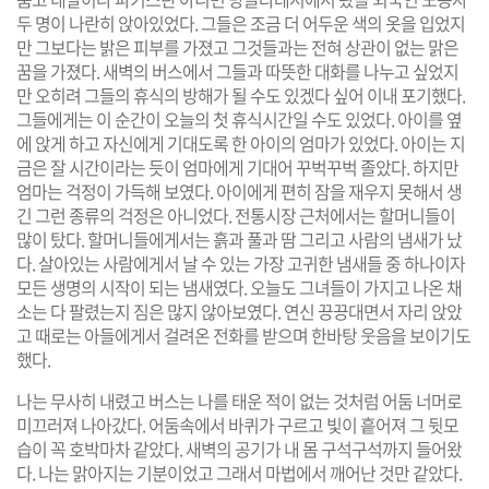
두 명이 나란히 앉아있었다. 그들은 조금 더 어두운 색의 옷을 입었지
만 그보다는 밝은 피부를 가졌고 그것들과는 전혀 상관이 없는 맑은
꿈을 가졌다. 새벽의 버스에서 그들과 따뜻한 대화를 나누고 싶었지
만 오히려 그들의 휴식의 방해가 될 수도 있겠다 싶어 이내 포기했다.
그들에게는 이 순간이 오늘의 첫 휴식시간일 수도 있었다. 아이를 옆
에 앉게 하고 자신에게 기대도록 한 아이의 엄마가 있었다. 아이는 지
금은 잘 시간이라는 듯이 엄마에게 기대어 꾸벅꾸벅 졸았다. 하지만
엄마는 걱정이 가득해 보였다. 아이에게 편히 잠을 재우지 못해서 생
긴 그런 종류의 걱정은 아니었다. 전통시장 근처에서는 할머니들이
많이 탔다. 할머니들에게서는 흙과 풀과 땀 그리고 사람의 냄새가 났
다. 살아있는 사람에게서 날 수 있는 가장 고귀한 냄새들 중 하나이자
모든 생명의 시작이 되는 냄새였다. 오늘도 그녀들이 가지고 나온 채
소는 다 팔렸는지 짐은 많지 않아보였다. 연신 끙끙대면서 자리 앉았
고 때로는 아들에게서 걸려온 전화를 받으며 한바탕 웃음을 보이기도
했다.
나는 무사히 내렸고 버스는 나를 태운 적이 없는 것처럼 어둠 너머로
미끄러져 나아갔다. 어둠속에서 바퀴가 구르고 빛이 흩어져 그 뒷모
습이 꼭 호박마차 같았다. 새벽의 공기가 내 몸 구석구석까지 들어왔
다. 나는 맑아지는 기분이었고 그래서 마법에서 깨어난 것만 같았다.