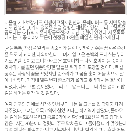
서울형 기초보장제도, 인생이모작지원센터, 올빼미버스 등 시민 말씀
대로 탄생한 10가지 정책을 직접 경험한 체험담, 영상, 그리고 웹툰을
공모하는 <제7회 서울사랑공모전>이 지난 10월에 있었다. 서울톡톡
에서는 그 중 이야기부문에 선정된 13편을 매일 한 편씩 소개한다.
[서울톡톡] 자정을 알리는 종소리가 울린다. 백설 공주는 꿈같은 순간
을 뒤로 하고 이젠 나와야한다. 그녀가 입고 온 순백의 드레스는 누더
기로 변할 것이고 그녀가 타고 온 호박마차는 다시 호박이 될 것이며
호박마차를 끌던 위풍당당한 말들은 쥐가 되어 도망칠 것이다. 백설
공주는 사랑의 꿈을 꾸었지만 종소리가 그 꿈을 훔쳐 어둠 속으로 달
아나버렸다. 마침내 열두 번째 종소리가 울리고 호박마차는 호박이
되었다. 나도 그럴 것이었다. 그리고 그날도 나는 누더기를 걸치고 밤
길을 헤매는 쥐가 될 것 같았다.
여자 친구와 연애를 시작하면서부터 나는 늘 그녀를 집 앞까지 데려
다주었다. 그녀는 오목교역에 살았고 나는 회기역에 살았다. 돌아오
는 길에는 5호선을 타고 종로 3가에서 환승해 1호선을 타고 왔다. 시
간은 1시간 20분이나 걸렸다. 주로 막차를 타고 돌아올 때가 많았는데
그럴 때 나는 파김치가 되고 시루떡이 되었다. 밤길에 그녀 혼자 어두