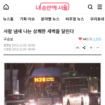
본
페
내
문
이
내
손
검
메
바
지
손
안
색
뉴
로
상
안
주
에
창
전
가
단
에
뉴스홈
기획·이슈
분야별 뉴스
비주얼 뉴스
우리동네
요
서
열
체
기
으
서
서
울
기
보
로
울
비
기
이
-
사람 냄새 나는 상쾌한 새벽을 달린다
스
동
서
바
울
좋
구승모
44
조회
2,035
로
시
아
가
대
발행일
2013.12.05. 00:00
요
기
페
S
글
글
표
수정일
2013.12.05. 00:00
이
N
자
자
소
지
S
크
크
통
U
공
기
기
포
R
유
크
작
털
L
하
게
게
복
기
변
변
사
경
경
하
하
기
기