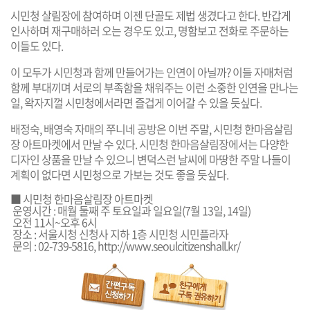
시민청 살림장에 참여하며 이젠 단골도 제법 생겼다고 한다. 반갑게
인사하며 재구매하러 오는 경우도 있고, 명함보고 전화로 주문하는
이들도 있다.
이 모두가 시민청과 함께 만들어가는 인연이 아닐까? 이들 자매처럼
함께 부대끼며 서로의 부족함을 채워주는 이런 소중한 인연을 만나는
일, 왁자지껄 시민청에서라면 즐겁게 이어갈 수 있을 듯싶다.
배정숙, 배영숙 자매의 쭈니네 공방은 이번 주말, 시민청 한마음살림
장 아트마켓에서 만날 수 있다. 시민청 한마음살림장에서는 다양한
디자인 상품을 만날 수 있으니 변덕스런 날씨에 마땅한 주말 나들이
계획이 없다면 시민청으로 가보는 것도 좋을 듯싶다.
■ 시민청 한마음살림장 아트마켓
운영시간 : 매월 둘째 주 토요일과 일요일(7월 13일, 14일)
오전 11시~오후 6시
장소 : 서울시청 신청사 지하 1층 시민청 시민플라자
문의 : 02-739-5816,
http://www.seoulcitizenshall.kr/