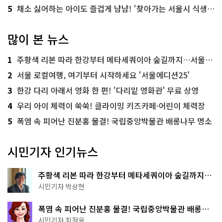
5
채소 싫어하는 아이도 즐겁게 냠냠! '찾아가는 서울시 식생활 교육' 현장
많이 본 뉴스
1
주황색 리본 따라 한강부터 메타세쿼이아 숲길까지…서울둘레길 15코스
2
서울 로컬여행, 여기부터 시작하세요 '서울에디션25'
3
한강 다리 아래서 영화 한 편! '다리밑 영화관' 무료 상영
4
우리 아이 체력이 쑥쑥! 클라이밍 키즈카페·어린이 체력장
5
폭염 속 피어난 진분홍 물결! 국립중앙박물관 배롱나무 명소
시민기자 인기뉴스
주황색 리본 따라 한강부터 메타세쿼이아 숲길까지…
서울둘레길 15코스
시민기자 박상현
폭염 속 피어난 진분홍 물결! 국립중앙박물관 배롱나
무 명소
시민기자 최정윤