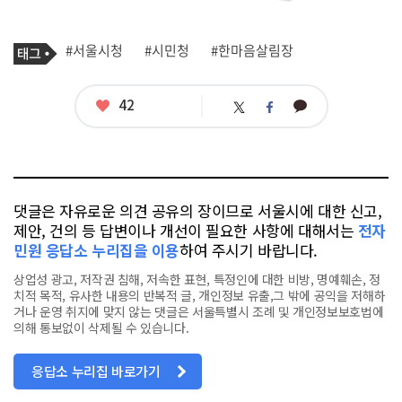
기
태
#서울시청
#시민청
#한마음살림장
사
그
관
련
태
좋
42
카
트
페
그
아
카
위
이
요
오
터
스
톡
북
댓글은 자유로운 의견 공유의 장이므로 서울시에 대한 신고,
제안, 건의 등 답변이나 개선이 필요한 사항에 대해서는
전자
민원 응답소 누리집을 이용
하여 주시기 바랍니다.
상업성 광고, 저작권 침해, 저속한 표현, 특정인에 대한 비방, 명예훼손, 정
치적 목적, 유사한 내용의 반복적 글, 개인정보 유출,그 밖에 공익을 저해하
거나 운영 취지에 맞지 않는 댓글은 서울특별시 조례 및 개인정보보호법에
의해 통보없이 삭제될 수 있습니다.
응답소 누리집 바로가기