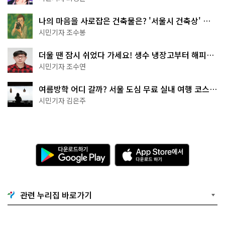
나의 마음을 사로잡은 건축물은? '서울시 건축상' 수
상작 공개!
시민기자 조수봉
더울 땐 잠시 쉬었다 가세요! 생수 냉장고부터 해피소
·무더위쉼터까지
시민기자 조수연
여름방학 어디 갈까? 서울 도심 무료 실내 여행 코스
추천
시민기자 김은주
다
A
운
p
로
p
드
S
하
t
기
o
관련 누리집 바로가기
G
r
o
e
o
에
g
서