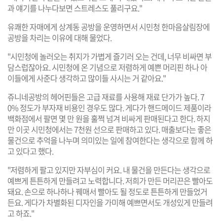
과 얘기를 나누다보면 스트레스도 풀리구요."
유쾌한 자매에게 상계동 공방을 운영하면서 시민청 한마음살림장에
공방을 차리는 이유에 대해 물었다.
"시민청에 놀러오는 취지가 가볍게 즐기러 오는 건데, 너무 비싸면 부
담스럽잖아요. 시민청에 온 기념으로 저렴하게 예쁜 머리핀 하나 아
이들에게 사준다 생각하고 많이들 사시는 거 같아요."
쥬니네공방의 헤어핀들은 고급 재료를 사용해 재료 단가가 높다. 7
0% 정도가 부자재 비용인 경우도 많다. 게다가 핸드메이드 제품이라
백화점에서 팔면 몇 만 원을 훌쩍 넘겨 비싸게 판매된다고 한다. 하지
만 이곳 시민청에서는 7천원 선으로 판매하고 있다. 매출보다는 좋은
물건으로 추억을 나누며 의미있는 일에 참여한다는 생각으로 함께 하
고 있다고 했다.
"저렴하게 팔고 있지만 자부심이 커요. 내 물건을 만든다는 생각으로
예쁘게 튼튼하게 만들려고 노력합니다. 저희가 만든 머리끈은 빨아도
돼요. 손으로 하나하나 꿰매서 빨아도 될 정도로 튼튼하게 만들었거
든요. 게다가 차별화된 디자인을 가미해 예쁘면서도 개성있게 만들려
고 하죠."