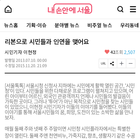
본
페
내
문
이
내
손
검
메
바
지
손
안
색
뉴
로
상
안
주
에
창
전
가
단
에
뉴스홈
기획·이슈
분야별 뉴스
비주얼 뉴스
우리동네
요
서
열
체
기
으
서
서
울
기
보
로
울
비
기
이
-
리본으로 시민들과 인연을 맺어요
스
동
서
바
울
좋
시민기자 이현정
42
조회
2,507
로
시
아
가
대
발행일
2013.07.10. 00:00
요
기
페
S
글
글
표
수정일
2015.11.20. 21:09
이
N
자
자
소
지
S
크
크
통
U
공
기
기
포
[서울톡톡] 서울시청 신청사 지하에는 시민에게 활짝 열린 공간, '시민
R
유
크
작
털
청'이 있다. 시민들을 위한 다채로운 프로그램이 펼쳐지고 있으며, 어
L
하
게
게
린 아이부터 어르신, 외국인 관광객까지 언제나 시민들의 발걸음이
복
기
변
변
가득한 곳이다. 그러나 '투어'가 아닌 목적으로 시민청을 찾는 시민들
사
경
경
이 있었으니, 이현정 시민기자가 이들의 이야기를 들어봤다. 이들의
하
하
이야기를 통해 서울시민들의 꿈, 희망, 도전이 있는 소박한 삶을 만나
기
기
보자.
매월 둘째 주와 넷째 주 주말이면 시민청 시민플라자에서는 특별한
장이 열린다. 둘째 주엔 천연비누, 가죽지갑, 향초, 생활자기 같은 수공