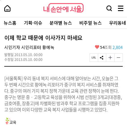
본
페
내
문
이
내
손
검
메
바
지
손
안
색
뉴
로
상
안
주
에
창
전
가
단
에
뉴스홈
기획·이슈
분야별 뉴스
비주얼 뉴스
우리동네
요
서
열
체
기
으
서
서
울
기
보
로
울
비
기
이
-
이제 학교 때문에 이사가지 마세요
스
동
서
바
울
좋
시민기자 시민리포터 황에녹
54
조회
2,804
로
시
아
가
대
발행일
2013.05.10. 00:00
요
기
페
S
글
글
표
수정일
2013.05.10. 00:00
이
N
자
자
소
지
S
크
크
통
U
공
기
기
포
[서울톡톡] 우리 동네 복지 서비스에 대해 알아보는 시간, 오늘은 그
R
유
크
작
털
L
하
게
게
두 번째 시간으로 황에녹 리포터가 중구의 복지 서비스를 취재하였
복
기
변
변
다. 중구의 여러 가지 복지 정책 가운데 교육 관련 정책이 눈에 띈다.
사
경
경
중구는 명문 중 · 고등학교 육성을 위하여 시범 선정된 3개교(대경중,
하
하
기
기
금호여중, 장충고)에 차별화된 방과후 학교 프로그램을 집중 지원하
고 있으며 이외 다양한 교육 복지 사업들을 시행하고 있었다.