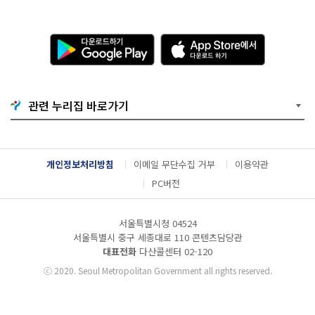
다
A
운
p
로
p
드
S
하
t
기
o
관련 누리집 바로가기
G
r
o
e
o
에
g
서
l
다
개인정보처리방침
이메일 무단수집 거부
이용약관
e
운
P
로
PC버전
l
드
a
하
y
기
서울특별시청 04524
서울특별시 중구 세종대로 110 콘텐츠담당관
대표전화
다산콜센터
02-120
ⓒ
2020. Seoul Metropolitan Government all rights reserved.