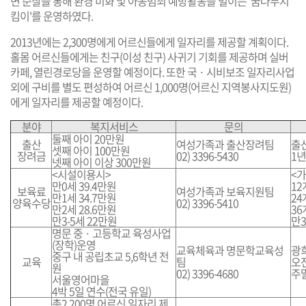
변 순찰을 통해 환경 미화 및 아동범죄 예방활동을 벌이는 '꿈나무지
킴이'를 운영하였다.
2013년에는 2,300명에게 어르신들에게 일자리를 제공할 계획이다.
홀몸 어르신들에게는 친구(이성 친구) 사귀기 기회를 제공하며 실버
카페, 열린경로당을 운영할 예정이다. 또한 국 · 시비보조 일자리사업
외에 구비를 별도 편성하여 어르신 1,000명(어르신 지역봉사지도원)
에게 일자리를 제공할 예정이다.
분야
복지서비스
문의
둘째 아이 20만원
출산
여성가족과 출산장려팀
출
셋째 아이 100만원
장려금
02) 3396-5430
1년
넷째 아이 이상 300만원
<시설이용시>
<
만0세 39.4만원
12
보육료
여성가족과 보육지원팀
만1세 34.7만원
24
양육수당
02) 3396-5410
만2세 28.6만원
36
만3-5세 22만원
만3
명문 중 · 고등학교 육성사업
(장학)운영
교육체육과 명문학교육성
광
중구 내 공립초교 5,6학년 전
교육
팀
오
원
02) 3396-4680
주
서울영어마을
4박 5일 연수(전국 유일)
총2,200명 어르신 일자리 제