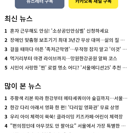
최신 뉴스
1
혼자 근무해도 안심! '소상공인안심벨' 신청하세요
2
장애인 맞춤형 보조기기 최대 3년간 무상 대여…삶의 질 높인다
3
걸을 때마다 아픈 '족저근막염'…무작정 참지 말고 '이것' 해보세요!
4
먹거리부터 야경 라이브까지…망원한강공원 알짜 코스
5
시민이 사랑한 '찐' 로컬 명소 어디? '서울에디션25' 추천 코스
많이 본 뉴스
1
주황색 리본 따라 한강부터 메타세쿼이아 숲길까지…서울둘레길 15코스
2
한강 다리 아래서 영화 한 편! '다리밑 영화관' 무료 상영
3
우리 아이 체력이 쑥쑥! 클라이밍 키즈카페·어린이 체력장
4
"편의점인데 아무것도 안 팔아요" 서울에서 가장 특별한 편의점의 정체