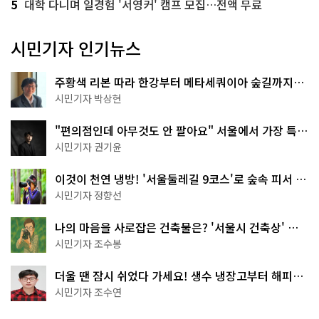
5
대학 다니며 일경험 '서영커' 캠프 모집…전액 무료
시민기자 인기뉴스
주황색 리본 따라 한강부터 메타세쿼이아 숲길까지…
서울둘레길 15코스
시민기자 박상현
"편의점인데 아무것도 안 팔아요" 서울에서 가장 특별
한 편의점의 정체
시민기자 권기윤
이것이 천연 냉방! '서울둘레길 9코스'로 숲속 피서 떠
나볼까
시민기자 정향선
나의 마음을 사로잡은 건축물은? '서울시 건축상' 수
상작 공개!
시민기자 조수봉
더울 땐 잠시 쉬었다 가세요! 생수 냉장고부터 해피소
·무더위쉼터까지
시민기자 조수연