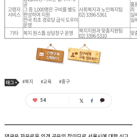
공
홀
고령자
그 중 1,000명은 구비를 별도
사회복지과 노인복지팀
최
서비스
편성하여 지원
02) 3396-5361
실
전국 최초 경로당 급식 도우미
실
운영
복지지원과 맞춤지원팀
기타
복지 원스톱 상담창구 운영
맞
02) 3396-5310
기
태
#복지
#교육
#중구
사
그
관
련
태
좋
54
카
트
페
그
아
카
위
이
요
오
터
스
톡
북
댓글은 자유로운 의견 공유의 장이므로 서울시에 대한 신고,