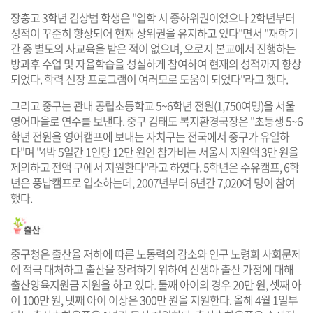
장충고 3학년 김상범 학생은 "입학 시 중하위권이었으나 2학년부터
성적이 꾸준히 향상되어 현재 상위권을 유지하고 있다"면서 "재학기
간 중 별도의 사교육을 받은 적이 없으며, 오로지 본교에서 진행하는
방과후 수업 및 자율학습을 성실하게 참여하여 현재의 성적까지 향상
되었다. 학력 신장 프로그램이 여러모로 도움이 되었다"라고 했다.
그리고 중구는 관내 공립초등학교 5~6학년 전원(1,750여명)을 서울
영어마을로 연수를 보낸다. 중구 김태도 복지환경국장은 "초등생 5~6
학년 전원을 영어캠프에 보내는 자치구는 전국에서 중구가 유일하
다"며 "4박 5일간 1인당 12만 원인 참가비는 서울시 지원액 3만 원을
제외하고 전액 구에서 지원한다"라고 하였다. 5학년은 수유캠프, 6학
년은 풍납캠프로 입소하는데, 2007년부터 6년간 7,020여 명이 참여
했다.
중구청은 출산율 저하에 따른 노동력의 감소와 인구 노령화 사회문제
에 적극 대처하고 출산을 장려하기 위하여 신생아 출산 가정에 대해
출산양육지원금 지원을 하고 있다. 둘째 아이의 경우 20만 원, 셋째 아
이 100만 원, 넷째 아이 이상은 300만 원을 지원한다. 올해 4월 1일부