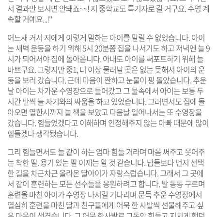
서 결과만 보시면 안돼죠~~! 저 중학교도 특기자로 갈 거구요. 수영 계
속할 거예요...!"
어느새 커서 저에게 이렇게 말하는 아이를 말릴 수 없었습니다. 아이
는 새벽 운동을 하기 위해 5시 20분쯤 집을 나서기도 하고 저녁엔 늘 9
시가 되어서야 집에 돌아옵니다. 아내도 아이를 써포트하기 위해 늘
바쁘구요. 그렇지만 중1, 더 이상 물러날 곳은 없는 듯해서 아이의 운
동을 보러 갔습니다. 근데 마음이 짠하고 눈물이 핑 돌았습니다. 추운
날 아이는 차가운 수영장으로 들어갔고 그 물속에서 아이는 보통 두
시간 반씩 늘 자기와의 싸움을 하고 있었습니다. 그러면서도 집에 돌
아오면 열한시까지 늘 책을 보았고 다음날 일어나서는 또 수영장을
갔습니다. 힘들었겠다고 이해하며 인정해주지 않는 아빠 때문에 많이
힘들겠다 생각됐습니다.
그리 힘들면서도 늘 같이 하는 엄마 힘들 거라며 마음 써주고 웃어주
는 착한 딸. 용기 있는 딸 이제는 알 것 같습니다. 남들보다 먼저 선택
한 길을 차근차근 올라온 딸아이가 자랑스럽습니다. 그래서 그 곳에
서 같이 훈련하는 모든 선수들을 응원하려고 합니다. 발 동동 구르며
훈련을 마친 아이가 수영장 나서길 기다리며 문득 추운 수영장에서
열심히 훈련을 마친 딸과 친구들에게 어묵 한 사발씩 선물해주고 싶
은 마음이 생겼습니다. 그 어묵 한사발로 그동안 힘들고 지치게 했던