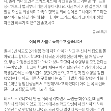
니, 몰래 꺼내 보면서 크리스마스 때 이 선물을 받고 기뻐할 와이프를
생각해보니 벌써부터 기분이 좋아지네요. 지금까지 저랑 결혼해서 매
일을 자신을 희생하며 가족의 행복을 위해 살아온 그녀에게 조그마한
보상이라도 되길 기원해 봅니다. 이번 크리스마스가 그녀에게 정말
따뜻한 하루가 되었으면 좋겠네요.
글/한동진
어묵 한 사발로 녹여주고 싶습니다!
벌써 6년 하고도 2개월쯤 전에 저희 아이가 하교 후 신나서 집으로 돌
아왔다고 합니다. 학교에서 나눠준 가정통신문에 싸인을 해 달라구
요. 무슨 가정통신문인가 아내가 보니 학교에서 수영부를 모집한다는
내용이었답니다. 그해 학교에 체육관이 건립되면서 수영장이 생겼고
학생들한테는 수영시간이 생겼었거든요.. 학교 입학 전 수영을 잠깐
했었는데 아마도 다른 친구들보다는 조금 더 발차기를 잘했던가 봅니
다. 1학년 담임선생님께서 도전해보라고 하셨다며 아이는 꼭 싸인해
달라고 고집(?)도 부렸다고 하네요.
테스트도 있다하니 안 될 거라 생각하면서 싸인을 해주었는데 글쎄
떡하니 합격이 되었고, 창단식에서는 학교 단상에서 인사까지 하며
수영선수로 첫발을 내디뎠죠. 조금 하다 말겠지 했는데 아이는 수영