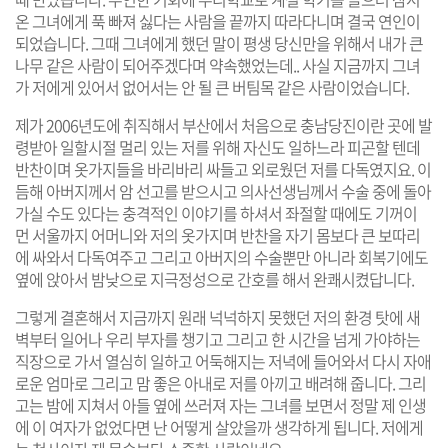
온 그녀에게 푹 빠져 싫다는 사람을 끝까지 따라다니며 결국 연인이
되었습니다. 그때 그녀에게 했던 말이 평생 당신만을 위해서 내가 큰
나무 같은 사람이 되어주겠다며 약속했었는데.. 사실 지금까지 그녀
가 저에게 있어서 없어서는 안 될 큰 버팀목 같은 사람이었습니다.
제가 2006년도에 취직해서 부산에서 처음으로 충남당진이란 곳에 발
령받아 일할시절 멀리 있는 저를 위해 자신도 일하느라 피곤할 텐데
반찬이며 옷가지들을 바리바리 싸들고 외로웠던 저를 다독였지요. 이
듬해 아버지께서 암 선고를 받으시고 의사선생님께서 수술 중에 돌아
가실 수도 있다는 충격적인 이야기를 하셔서 좌절할 때에도 기꺼이
먼 서울까지 어머니와 저의 옷가지며 반찬을 자기 몸보다 큰 보따리
에 싸와서 다독여주고 그리고 아버지의 수술뿐만 아니라 회복기에도
옆에 앉아서 밤낮으로 지극정성으로 간호를 해서 완쾌시켰답니다.
그렇게 결혼해서 지금까지 원래 넉넉하지 못했던 저의 환경 탓에 새
벽부터 일어나 우리 부자를 챙기고 그리고 한 시간을 넘게 가야하는
직장으로 가서 열심히 일하고 어둑해지는 저녁에 들어와서 다시 자애
로운 엄마로 그리고 맘 좋은 아내로 저를 아끼고 배려해 줍니다. 그리
고는 밤에 지쳐서 아들 옆에 쓰러져 자는 그녀를 보면서 정말 제 인생
에 이 여자가 없었다면 난 어떻게 살았을까 생각하게 됩니다. 저에게