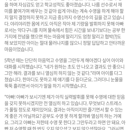
을 하며 자심감도 얻고 학교성적도 좋아졌습니다. 나름 선수로서 재
미를 붙여가며 배우는 것 같아 쉽게 아내는 계속 수영을 하게 해야 할
지 말지 결정하지 못하고 지금 중1까지 수영선수의 길을 걷고 있습니
다. 야리야리한 몸에 키도 아직은 작아 제 기량을 발휘하지 못해 아빠
로서는 악다구니를 치며 물속에서 힘든 시간을 보내기보다는 공부 한
가지에 전념을 했으면 하는 마음에 말리기도 엄청 말리고 협박(?)도
해 보았지만 아이는 절대 물러나지를 않으니 정말 답답하고 안타까운
마음이었습니다.
5학년 때는 단단히 마음먹고 수영을 그만두게 해야겠다 싶어 아이와
대화를 시작했습니다. "네가 원하는 초도 안 나오고 결과도 안 좋으니
그만 해라. 결과를 보니 열심히 하지 않는 것 같다."라며 아이를 다그
쳤습니다. 한마디도 못하고 제 얘기를 다 듣더군요. 그러더니 눈물을
뚝뚝 흘리면서 아이가 말을 하기 시작했습니다.
"아빠! 아빠가 보시기엔 제가 아직 실력발휘를 못해 수영에 대한 믿음
을 갖지 못하시겠지만 전 열심히 하고 있습니다. 무엇보다 스트레스
가 풀릴 정도로 재미있어요. 결과는 아직이지만 즐기면서 할 수 있는
게 좋은 거 아닐까요? 공부도 수영 못 하게 할까봐 열심히 하는 거예
요. 그리고 아빠는 저한테 수영 못 한다고 그만두라고 하면 안 돼요. 아
빤 저 수영할 때 한 번도 오지 않으셨고 보지 않으셨잖아요. 그러시면