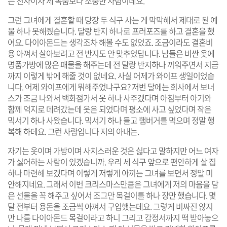
는 천사이자 제 목숨보다 소중한 사람이네요.
그런 그녀에게 결혼할 때 당장 두 식구 사는 게 막막해서 제대로 된 예
물 하나 못해줬습니다. 달랑 반지 하나로 프러포즈를 하고 결혼을 했
어요. 다이아몬드는 생각조차 해볼 수도 없었죠. 조금이라도 결혼비
용 아껴서 살아보려고 전 반지도 안 맞추었답니다. 남들은 비싼 옷에
명품가방에 많은 패물을 해주는데 전 달랑 반지하나 끼워주면서 지금
까지 이렇게 밖에 해줄 것이 없네요. 사실 어제가 와이프 생일이었습
니다. 어제 와이프에게 뭐해주었냐구요? 저번 달에는 회사에서 보너
스가 조금 나와서 백화점가서 옷 하나 사주겠다며 아침부터 아기와
함께 억지로 데려갔는데 옷은 되었다며 평소에 사고 싶었다며 작은
믹서기 하나 사왔습니다. 믹서기 하나 들고 햄버거를 먹으며 정말 행
복해 하데요. 그런 사람입니다 저의 아내는.
자기는 옷이며 가방이며 사치스러운 것은 싫다고 말하지만 어느 여자
가 싫어하는 사람이 있겠습니까. 우리 세 식구 앞으로 편안하게 살 집
하나 마련해 보겠다며 이렇게 저렇게 아끼는 그녀를 보면서 정말 미
안해지네요. 그래서 이번 크리스마스만큼은 그녀에게 저의 마음을 담
은 선물을 꼭 해주고 싶어서 조그만 목걸이를 하나 장만 했습니다. 몇
달 전부터 용돈을 조금씩 아껴서 구입했는데요. 그렇게 비싸진 않지
만 나름 다이아몬드 목걸이라고 하니 그리고 감정서까지 떡 받아놓으