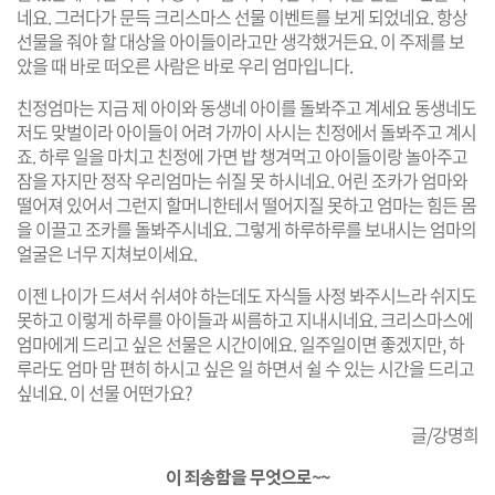
네요. 그러다가 문득 크리스마스 선물 이벤트를 보게 되었네요. 항상
선물을 줘야 할 대상을 아이들이라고만 생각했거든요. 이 주제를 보
았을 때 바로 떠오른 사람은 바로 우리 엄마입니다.
친정엄마는 지금 제 아이와 동생네 아이를 돌봐주고 계세요 동생네도
저도 맞벌이라 아이들이 어려 가까이 사시는 친정에서 돌봐주고 계시
죠. 하루 일을 마치고 친정에 가면 밥 챙겨먹고 아이들이랑 놀아주고
잠을 자지만 정작 우리엄마는 쉬질 못 하시네요. 어린 조카가 엄마와
떨어져 있어서 그런지 할머니한테서 떨어지질 못하고 엄마는 힘든 몸
을 이끌고 조카를 돌봐주시네요. 그렇게 하루하루를 보내시는 엄마의
얼굴은 너무 지쳐보이세요.
이젠 나이가 드셔서 쉬셔야 하는데도 자식들 사정 봐주시느라 쉬지도
못하고 이렇게 하루를 아이들과 씨름하고 지내시네요. 크리스마스에
엄마에게 드리고 싶은 선물은 시간이에요. 일주일이면 좋겠지만, 하
루라도 엄마 맘 편히 하시고 싶은 일 하면서 쉴 수 있는 시간을 드리고
싶네요. 이 선물 어떤가요?
글/강명희
이 죄송함을 무엇으로~~