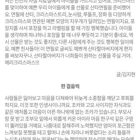
저는 인천의 사설 치료실에서 아이들을 가르치고 있어요. 크리스마스
를 맞이하여 예쁜 우리 아이들에게 줄 선물로 산타연필을 준비했어
요. 연필에 산타, 크리스마스트리, 눈사람, 루돌프, 장화 등 다양하게
크리스마스와 연관된 예쁜 모양의 지우개가 달려있는 연필이지요. 포
장지를 사서 포장을 하고 라벨링을 할 때 가장 행복했습니다. 아이들
을 생각하며 하나하나 포장을 할 때 너무 뿌듯하고 기분이 좋네요. 역
시 선물은 받는 것도 좋지만, 다른 사람에게 주는 것도 행복한 일이에
요. 예쁜 천사들아! 이 연필로 글씨도 예쁘게 산타할아버지에게 편지
를 써보자꾸나. 산타할아버지가 너희들이 원하는 선물을 주실 거야.
메리크리스마스!!!
글/김지현
한 걸음씩
사람들은 잃어보고 마음을 다쳐봐야 뒤늦게 소중함을 깨닫고 후회를
하지요. 이것 또한 인생사이니까요. 조카와 고모 사이지만 자식과도
같은 애처롭고 마음이 아픈 하나밖에 없는 조카가 있습니다. 부모사
랑 못 받고 조부모 밑에서 외롭게 커온 아이라 마음 한구석 깊은 구멍
이 뚫려있을 거예요. 나름대로 잘해주려 노력했지만 엄마의 포근함은
느껴보질 못했을 테고 할머니 손에 자라나 버릇없다는 소리 들을까
노심초사하며 웃는 얼굴보다는 늘 책망하며 잔소리만 해대는 모습에