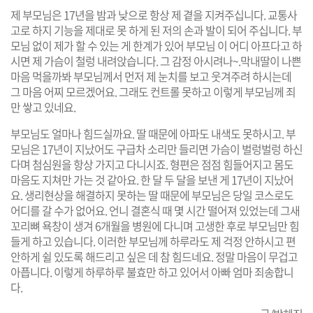
제 부모님은 17년을 밤과 낮으로 항상 제 곁을 지켜주십니다. 교통사
고로 하지 기능을 제대로 못 하게 된 저의 손과 발이 되어 주십니다. 부
모님 없이 제가 할 수 있는 게 한계가 있어 부모님 이 어디 아프다고 하
시면 제 가슴이 철렁 내려앉습니다. 그 감정 아시려나~.막내딸이 나쁜
마음 먹을까봐 부모님께서 먼저 제 눈치를 보고 웃겨주려 하시는데
그 마음 어찌 모르겠어요. 그래도 컨트롤 못하고 이렇게 부모님께 죄
만 쌓고 있네요.
부모님도 얼마나 힘드실까요. 딸 때문에 아파도 내색도 못하시고. 부
모님은 17년이 지났어도 구급차 소리만 들리면 가슴이 벌렁벌렁 하신
다며 첨심원을 항상 가지고 다니시죠. 형편은 점점 힘들어지고 몸도
마음도 지쳐만 가는 것 같아요. 한 달 두 달을 보낸 게 17년이 지났어
요. 생리현상을 해결하지 못하는 딸 때문에 부모님은 당일 코스로도
어디를 갈 수가 없어요. 언니 결혼식 때 몇 시간 떨어져 있었는데 그새
꼬리뼈 욕창이 생겨 6개월을 병원에 다니며 고생한 후로 부모님만 힘
들게 하고 있습니다. 이러한 부모님께 하루라도 제 걱정 안하시고 편
안하게 쉴 있도록 해드리고 싶은 데 참 힘드네요. 정말 마음이 무겁고
아픕니다. 이렇게 하루하루 불효만 하고 있어서 아빠 엄마 죄송합니
다.