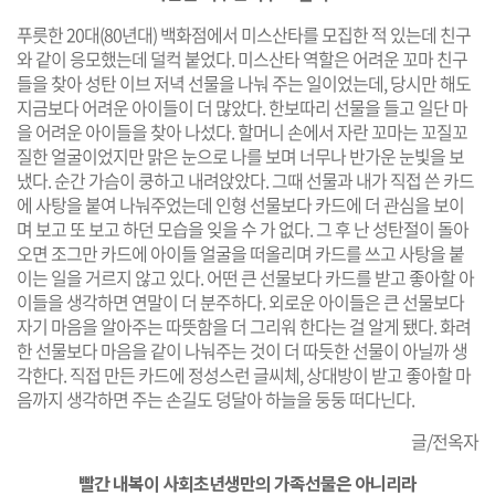
푸릇한 20대(80년대) 백화점에서 미스산타를 모집한 적 있는데 친구
와 같이 응모했는데 덜컥 붙었다. 미스산타 역할은 어려운 꼬마 친구
들을 찾아 성탄 이브 저녁 선물을 나눠 주는 일이었는데, 당시만 해도
지금보다 어려운 아이들이 더 많았다. 한보따리 선물을 들고 일단 마
을 어려운 아이들을 찾아 나섰다. 할머니 손에서 자란 꼬마는 꼬질꼬
질한 얼굴이었지만 맑은 눈으로 나를 보며 너무나 반가운 눈빛을 보
냈다. 순간 가슴이 쿵하고 내려앉았다. 그때 선물과 내가 직접 쓴 카드
에 사탕을 붙여 나눠주었는데 인형 선물보다 카드에 더 관심을 보이
며 보고 또 보고 하던 모습을 잊을 수 가 없다. 그 후 난 성탄절이 돌아
오면 조그만 카드에 아이들 얼굴을 떠올리며 카드를 쓰고 사탕을 붙
이는 일을 거르지 않고 있다. 어떤 큰 선물보다 카드를 받고 좋아할 아
이들을 생각하면 연말이 더 분주하다. 외로운 아이들은 큰 선물보다
자기 마음을 알아주는 따뜻함을 더 그리워 한다는 걸 알게 됐다. 화려
한 선물보다 마음을 같이 나눠주는 것이 더 따듯한 선물이 아닐까 생
각한다. 직접 만든 카드에 정성스런 글씨체, 상대방이 받고 좋아할 마
음까지 생각하면 주는 손길도 덩달아 하늘을 둥둥 떠다닌다.
글/전옥자
빨간 내복이 사회초년생만의 가족선물은 아니리라