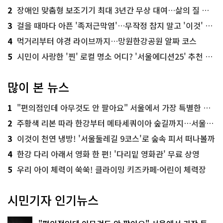
2
장애인 맞춤형 보조기기 최대 3년간 무상 대여…삶의 질 높인다
3
걸을 때마다 아픈 '족저근막염'…무작정 참지 말고 '이것' 해보세요!
4
먹거리부터 야경 라이브까지…망원한강공원 알짜 코스
5
시민이 사랑한 '찐' 로컬 명소 어디? '서울에디션25' 추천 코스
많이 본 뉴스
1
"편의점인데 아무것도 안 팔아요" 서울에서 가장 특별한 편의점의 정체
2
주황색 리본 따라 한강부터 메타세쿼이아 숲길까지…서울둘레길 15코스
3
이것이 천연 냉방! '서울둘레길 9코스'로 숲속 피서 떠나볼까
4
한강 다리 아래서 영화 한 편! '다리밑 영화관' 무료 상영
5
우리 아이 체력이 쑥쑥! 클라이밍 키즈카페·어린이 체력장
시민기자 인기뉴스