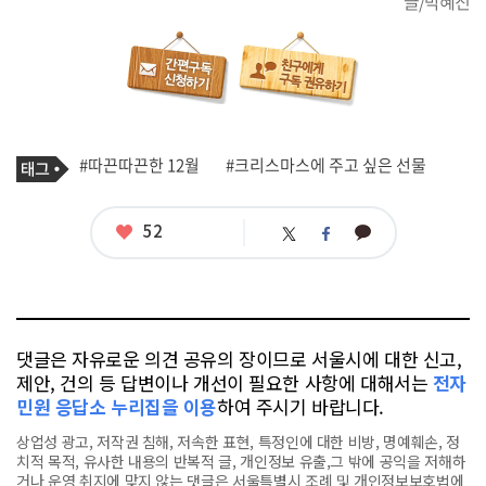
글/박혜진
기
태
#따끈따끈한 12월
#크리스마스에 주고 싶은 선물
사
그
관
련
태
좋
52
카
트
페
그
아
카
위
이
요
오
터
스
톡
북
댓글은 자유로운 의견 공유의 장이므로 서울시에 대한 신고,
제안, 건의 등 답변이나 개선이 필요한 사항에 대해서는
전자
민원 응답소 누리집을 이용
하여 주시기 바랍니다.
상업성 광고, 저작권 침해, 저속한 표현, 특정인에 대한 비방, 명예훼손, 정
치적 목적, 유사한 내용의 반복적 글, 개인정보 유출,그 밖에 공익을 저해하
거나 운영 취지에 맞지 않는 댓글은 서울특별시 조례 및 개인정보보호법에