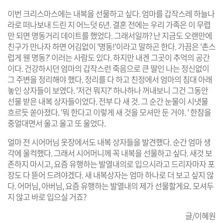
이번 크리스마스에는 내복을 선물하고 싶다. 엄마를 갑작스레 하늘나
라로 떠나보내 드린 지 어느덧 6년. 결혼 전에는 우리 가족은 이 무렵
만 되면 명동거리 데이트를 했었다. 그래서일까? 난 지금도 오랜만에
친구가 만나자 하면 어김없이 '명동!'이라고 말하곤 한다. 가끔은 '촌스
럽게 웬 명동?' 이러는 사람도 있다. 하지만 내겐 그곳이 추억의 공간
이다. 건강하시던 엄마의 갑작스런 죽음으로 큰 딸인 나는 정신없이
그 주변을 정리해야 했다. 정리를 다 하고 친정에서 엄마의 침대 아래
놓인 상자들이 보였다. '저건 뭐지?' 하나하나 꺼내보니 그건 그동안
선물 받은 내복 상자들이었다. 전부 다 새 것. 그 순간 눈물이 시냇물
흐르듯 쏟아졌다. '뭐 한다고 이렇게 새 것을 모셔만 둔 거야. ' 한참을
중얼대면서 울고 울고 또 울었다.
얼마 전 시어머님 옷장에서도 내복 상자들을 발견했다. 순간 엄마 생
각에 울컥했다. 그래서 시어머니께 꼭 내복을 선물하고 싶다. 새것 보
존하지 마시고, 요즘 유행하는 발열내의로 입으시라고 드리자마자 포
장도 다 뜯어 드려야겠다. 새 내복상자는 엄마 하나로 더 보고 싶지 않
다. 어머님, 아버님, 요즘 유행하는 발열내의 제가 선물할게요. 모셔두
지 않고 바로 입으실 거죠?
글/이혜원