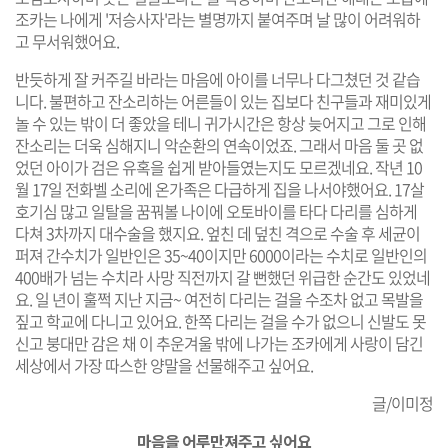
조카는 나에게 '저승사자'라는 별명까지 붙여주며 날 많이 어려워하
고 무서워했어요.
반듯하게 잘 커주길 바라는 마음에 아이를 너무나 다그쳤던 것 같습
니다. 불편하고 잔소리하는 어른들이 있는 집보다 친구들과 재미있게
놀 수 있는 밖이 더 좋았을 테니 귀가시간은 항상 늦어지고 그로 인해
잔소리는 더욱 심해지니 악순환의 연속이었죠. 그래서 마음 둘 곳 없
었던 아이가 검은 유혹을 쉽게 받아들였는지도 모르겠네요. 작년 10
월 17일 전화벨 소리에 온가족은 다급하게 집을 나서야했어요. 17살
호기심 많고 일탈을 꿈꿔볼 나이에 오토바이를 타다 다리를 심하게
다쳐 3차까지 대수술을 했지요. 엎친 데 덮친 격으로 수술 후 세균이
퍼져 간수치가 일반인은 35~40이지만 6000이라는 수치로 일반인의
400배가 넘는 수치라 사망 직전까지 갈 뻔했던 위급한 순간도 있었네
요. 일 년이 훌쩍 지난 지금~ 여전히 다리는 걸을 수조차 없고 목발을
짚고 학교에 다니고 있어요. 한쪽 다리는 걸을 수가 없으니 신발도 못
신고 붕대만 감은 채 이 추운겨울 밖에 나가는 조카에게 사랑이 담긴
세상에서 가장 따스한 양말을 선물해주고 싶어요.
글/이미정
마음을 어루만져주고 싶어요