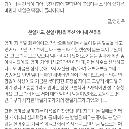
힘이 나는 간식이 되어 승진시험에 찰떡같이 붙었다는 소식이 있기를
바란다. 내일은 떡집에 들러야겠다.
글/정명옥
천일기도, 천일사랑을 주신 엄마께 선물을
엄마, 저 큰딸 희원이에요. 창밖으로 보이는 하늘이 맑은 얼굴을 하고
있어요. 그 밑으로 보이는 나무들도 따스한 햇살에 몸을 녹이고 있어
요. 그 모습을 보고 있으니 엄마 생각이 났어요. 겨울을 엄마가 제일 좋
아하시잖아요. 엄마, 기억나세요? 작년 이맘 때, 저는 사수를 선택하고
나서도 마음을 잡지 못해 그저 자신을 책망하며 하루하루를 보내고
있었어요. 반면 엄마는 매일 새벽이면 절에 가서 기도드리는 일을 변
함없이 하셨어요. 가끔은 못마땅한 표정을 지어도, 그렇게 해도 별 의
미가 없다고 퉁퉁거려도 엄마는 짐짓 모른척하고 새벽이면 절로 향했
어요. 그 모습이 바로 저에 대한 엄마의 믿음이었어요. 고등학교 3학
년 때부터 시작된 백일기도가 거의 천일기도가 되었으니.......
그런 엄마를 보며 저는 마음을 다잡았답니다. 지금 나는 실패를 경험
한 게 아니라 실패했을 때를 대비하는 방법을 배우는 중이라는 말로
힘을 실어주고, 가끔은 힘들고 어려운 시간을 보낸 만큼 앞으로는 어