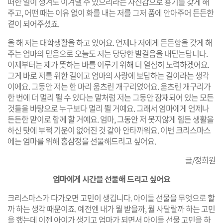
떠한 일이 생겨도 이겨낼 수 있으리라는 자신감으로 용기를 갖게 해
주고, 어떤 때는 이유 없이 화를 내는 저를 그저 품에 안아주어 든든한
곁이 되어주셨죠.
올 해 저는 대학생활을 하고 있어요. 언제나 저에게 든든함을 갖게 해
주는 엄마의 믿음으로 오늘도 저는 당당한 발걸음을 내딛는답니다.
이제부터는 제가 뜻하는 바를 이루기 위해 더 열심히 노력하겠어요.
그게 바로 저를 위한 길이고 엄마의 사랑에 보답하는 길이라는 생각
이에요. 그동안 저는 한 마리 움츠린 개구리였어요. 움츠린 개구리가
한 번에 더 멀리 뛸 수 있다는 말처럼 저는 그동안 잠재되어 있는 모든
것들을 바탕으로 누구보다 멀리 뛸 거예요. 그래서 엄마에게 언제나
든든한 맏이로 함께 할 거예요. 엄마, 그동안 저 못지않게 힘든 생활을
하신 탓에 부쩍 기운이 없어진 것 같아 안타까워요. 이번 크리스마스
에는 엄마를 위해 홍삼정을 선물해드리고 싶어요.
글/정희원
엄마에게 시간을 선물해 드리고 싶어요
크리스마스가 다가오면 고민이 생깁니다. 아이들 선물을 무엇으로 할
까 하는 생각 때문이죠. 예전엔 내가 뭘 받을까, 뭘 사달랄까 하는 고민
을 했는데 이젠 아이가 생기고 엄마가 되면서 아이들 선물 고민을 하