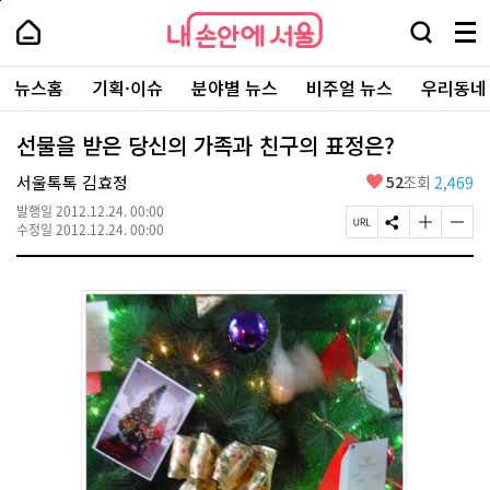
본
페
내
문
이
내
손
검
메
바
지
손
안
색
뉴
로
상
안
주
에
창
전
가
단
에
뉴스홈
기획·이슈
분야별 뉴스
비주얼 뉴스
우리동네
요
서
열
체
기
으
서
서
울
기
보
로
울
비
기
이
-
선물을 받은 당신의 가족과 친구의 표정은?
스
동
서
바
울
좋
서울톡톡 김효정
52
조회
2,469
로
시
아
가
대
발행일
2012.12.24. 00:00
요
기
페
S
글
글
표
수정일
2012.12.24. 00:00
이
N
자
자
소
지
S
크
크
통
U
공
기
기
포
R
유
크
작
털
L
하
게
게
복
기
변
변
사
경
경
하
하
기
기