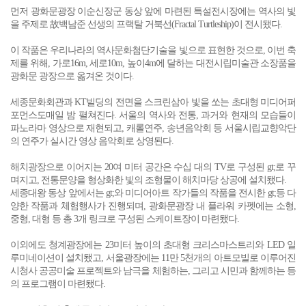
먼저 광화문광장 이순신장군 동상 앞에 마련된 특설전시장에는 역사의 빛
을 주제로 故백남준 선생의 프랙탈 거북선(Fractal Turtleship)이 전시됐다.
이 작품은 우리나라의 역사문화첨단기술을 빛으로 표현한 것으로, 이번 축
제를 위해, 가로16m, 세로10m, 높이4m에 달하는 대전시립미술관 소장품을
광화문 광장으로 옮겨온 것이다.
세종문화회관과 KT빌딩의 전면을 스크린삼아 빛을 쏘는 초대형 미디어퍼
포먼스도매일 밤 펼쳐진다. 서울의 역사와 전통, 과거와 현재의 모습들이
파노라마 영상으로 재현되고, 캐롤연주, 송년음악회 등 서울시립교향악단
의 연주가 실시간 영상 음악회로 상영된다.
해치광장으로 이어지는 20여 미터 공간은 수십 대의 TV로 구성된 gt;로 꾸
며지고, 전통문양을 형상화한 빛의 조형물이 해치마당 상공에 설치됐다.
세종대왕 동상 앞에서는 gt;와 미디어아트 작가들의 작품을 전시한 gt;등 다
양한 작품과 체험행사가 진행되며, 광화문광장 내 플라워 카펫에는 소형,
중형, 대형 등 총 3개 링크로 구성된 스케이트장이 마련됐다.
이외에도 청계광장에는 23미터 높이의 초대형 크리스마스트리와 LED 일
루미네이션이 설치됐고, 서울광장에는 11만 5천개의 아트모빌로 이루어진
시청사 공공미술 프로젝트와 남극을 체험하는, 그리고 시민과 함께하는 등
의 프로그램이 마련됐다.