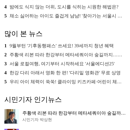
4
밤에도 식지 않는 더위, 도시를 식히는 시원한 해법은?
5
채소 싫어하는 아이도 즐겁게 냠냠! '찾아가는 서울시 식생활 교육' 현장
많이 본 뉴스
1
9월부턴 '기후동행패스' 쓰세요! 39세까지 청년 혜택
2
주황색 리본 따라 한강부터 메타세쿼이아 숲길까지…서울둘레길 15코스
3
서울 로컬여행, 여기부터 시작하세요 '서울에디션25'
4
한강 다리 아래서 영화 한 편! '다리밑 영화관' 무료 상영
5
우리 아이 체력이 쑥쑥! 클라이밍 키즈카페·어린이 체력장
시민기자 인기뉴스
주황색 리본 따라 한강부터 메타세쿼이아 숲길까
지…서울둘레길 15코스
시민기자 박상현