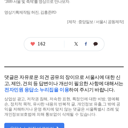
‘2009 서울 빛 축제'를 영상으로 만나보자.
영상기획제작팀 허진, 김홍준PD
[제작 : 중앙일보 / 서울시 공동제작]
좋
162
트
페
카
아
위
이
카
터
스
오
요
북
톡
댓글은 자유로운 의견 공유의 장이므로 서울시에 대한 신
고, 제안, 건의 등 답변이나 개선이 필요한 사항에 대해서는
전자민원 응답소 누리집을 이용
하여 주시기 바랍니다.
상업성 광고, 저작권 침해, 저속한 표현, 특정인에 대한 비방, 명예훼
손, 정치적 목적, 유사한 내용의 반복적 글, 개인정보 유출,그 밖에 공
익을 저해하거나 운영 취지에 맞지 않는 댓글은 서울특별시 조례 및
개인정보보호법에 의해 통보없이 삭제될 수 있습니다.