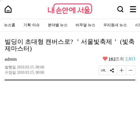
본
페
내
문
이
내
검
바
지
메
손
손
로
상
색
안
뉴
안
가
단
에
창
주
전
에
기
으
서
요
뉴스홈
기획·이슈
분야별 뉴스
비주얼 뉴스
우리동네 뉴스
시
열
체
로
서
울
서
이
기
보
-
울
비
동
서
기
스
울
빌딩이 초대형 캔버스로? ＇서울빛축제＇ (빛축
바
시
로
제마스터)
대
가
표
기
소
좋
162
admin
조회
2,813
통
아
포
요
발행일
2010.03.15. 00:00
털
페
S
글
글
수정일
2010.03.15. 00:00
이
N
자
자
지
S
크
크
U
공
기
기
R
유
크
작
L
하
게
게
복
기
변
변
사
경
경
하
하
기
기