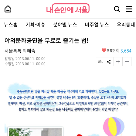
본
페
내
문
이
내
손
검
메
바
지
손
안
색
뉴
로
상
안
주
에
창
전
가
단
에
뉴스홈
기획·이슈
분야별 뉴스
비주얼 뉴스
우리동네
요
서
열
체
기
으
서
서
울
기
보
로
울
비
기
이
-
야외문화공연을 무료로 즐기는 법!
스
동
서
바
울
좋
서울톡톡 박혜숙
58
조회
3,684
로
시
아
가
대
발행일
2013.06.11. 00:00
요
기
페
S
글
글
표
수정일
2013.06.11. 00:00
이
N
자
자
소
지
S
크
크
통
U
공
기
기
포
R
유
크
작
털
L
하
게
게
복
기
변
변
사
경
경
하
하
기
기