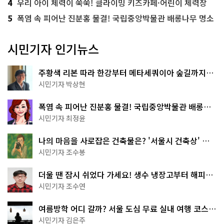
4
우리 아이 체력이 쑥쑥! 클라이밍 키즈카페·어린이 체력장
5
폭염 속 피어난 진분홍 물결! 국립중앙박물관 배롱나무 명소
시민기자 인기뉴스
주황색 리본 따라 한강부터 메타세쿼이아 숲길까지…
서울둘레길 15코스
시민기자 박상현
폭염 속 피어난 진분홍 물결! 국립중앙박물관 배롱나
무 명소
시민기자 최정윤
나의 마음을 사로잡은 건축물은? '서울시 건축상' 수
상작 공개!
시민기자 조수봉
더울 땐 잠시 쉬었다 가세요! 생수 냉장고부터 해피소
·무더위쉼터까지
시민기자 조수연
여름방학 어디 갈까? 서울 도심 무료 실내 여행 코스
추천
시민기자 김은주