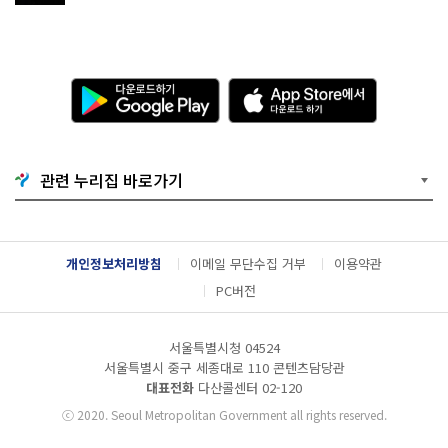
다
A
운
p
로
p
드
S
하
t
기
o
관련 누리집 바로가기
G
r
o
e
o
에
g
서
l
다
개인정보처리방침
이메일 무단수집 거부
이용약관
e
운
P
로
PC버전
l
드
a
하
y
기
서울특별시청 04524
서울특별시 중구 세종대로 110 콘텐츠담당관
대표전화
다산콜센터
02-120
ⓒ
2020. Seoul Metropolitan Government all rights reserved.