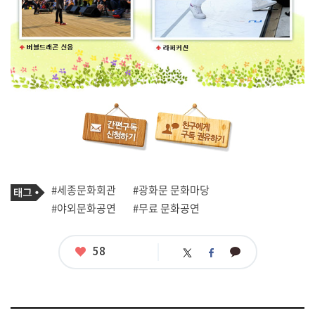
기
태
#세종문화회관
#광화문 문화마당
사
그
관
#야외문화공연
#무료 문화공연
련
태
그
좋
58
카
트
페
아
카
위
이
요
오
터
스
톡
북