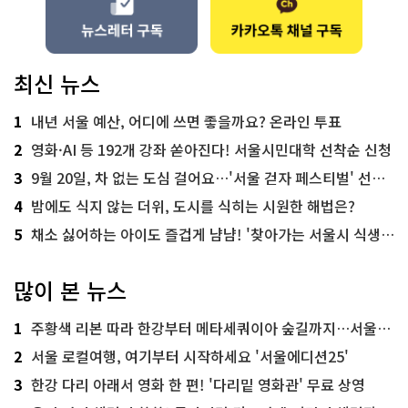
최신 뉴스
1
내년 서울 예산, 어디에 쓰면 좋을까요? 온라인 투표
2
영화·AI 등 192개 강좌 쏟아진다! 서울시민대학 선착순 신청
3
9월 20일, 차 없는 도심 걸어요…'서울 걷자 페스티벌' 선착순 5천명
4
밤에도 식지 않는 더위, 도시를 식히는 시원한 해법은?
5
채소 싫어하는 아이도 즐겁게 냠냠! '찾아가는 서울시 식생활 교육' 현장
많이 본 뉴스
1
주황색 리본 따라 한강부터 메타세쿼이아 숲길까지…서울둘레길 15코스
2
서울 로컬여행, 여기부터 시작하세요 '서울에디션25'
3
한강 다리 아래서 영화 한 편! '다리밑 영화관' 무료 상영