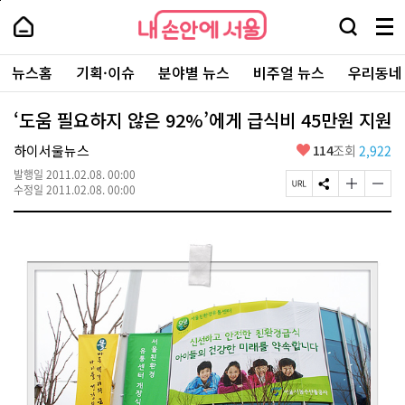
본
페
내
문
이
내
손
검
메
바
지
손
안
색
뉴
로
상
안
주
에
창
전
가
단
에
뉴스홈
기획·이슈
분야별 뉴스
비주얼 뉴스
우리동네
요
서
열
체
기
으
서
서
울
기
보
로
울
비
기
이
-
‘도움 필요하지 않은 92%’에게 급식비 45만원 지원
스
동
서
바
울
좋
하이서울뉴스
114
조회
2,922
로
시
아
가
대
발행일
2011.02.08. 00:00
요
기
페
S
글
글
표
수정일
2011.02.08. 00:00
이
N
자
자
소
지
S
크
크
통
U
공
기
기
포
R
유
크
작
털
L
하
게
게
복
기
변
변
사
경
경
하
하
기
기