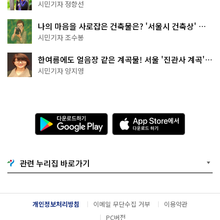
나볼까
시민기자 정향선
나의 마음을 사로잡은 건축물은? '서울시 건축상' 수
상작 공개!
시민기자 조수봉
한여름에도 얼음장 같은 계곡물! 서울 '진관사 계곡'이
천국이네~
시민기자 양지영
다
A
운
p
로
p
드
S
하
t
기
o
관련 누리집 바로가기
G
r
o
e
o
에
g
서
l
다
개인정보처리방침
이메일 무단수집 거부
이용약관
e
운
P
로
PC버전