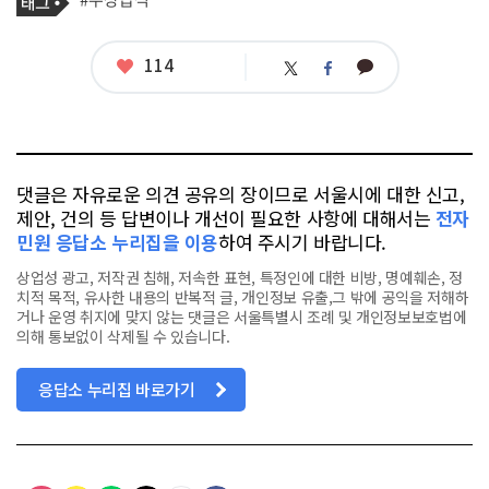
사
그
관
련
태
좋
114
카
트
페
그
아
카
위
이
요
오
터
스
톡
북
댓글은 자유로운 의견 공유의 장이므로 서울시에 대한 신고,
제안, 건의 등 답변이나 개선이 필요한 사항에 대해서는
전자
민원 응답소 누리집을 이용
하여 주시기 바랍니다.
상업성 광고, 저작권 침해, 저속한 표현, 특정인에 대한 비방, 명예훼손, 정
치적 목적, 유사한 내용의 반복적 글, 개인정보 유출,그 밖에 공익을 저해하
거나 운영 취지에 맞지 않는 댓글은 서울특별시 조례 및 개인정보보호법에
의해 통보없이 삭제될 수 있습니다.
응답소 누리집 바로가기