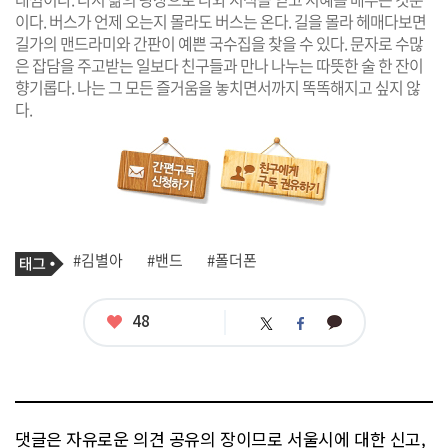
이다. 버스가 언제 오는지 몰라도 버스는 온다. 길을 몰라 헤매다보면
길가의 맨드라미와 간판이 예쁜 국수집을 찾을 수 있다. 문자로 수많
은 잡담을 주고받는 일보다 친구들과 만나 나누는 따뜻한 술 한 잔이
향기롭다. 나는 그 모든 즐거움을 놓치면서까지 똑똑해지고 싶지 않
다.
기
태
#김별아
#밴드
#폴더폰
사
그
관
련
태
좋
48
카
트
페
그
아
카
위
이
요
오
터
스
톡
북
댓글은 자유로운 의견 공유의 장이므로 서울시에 대한 신고,