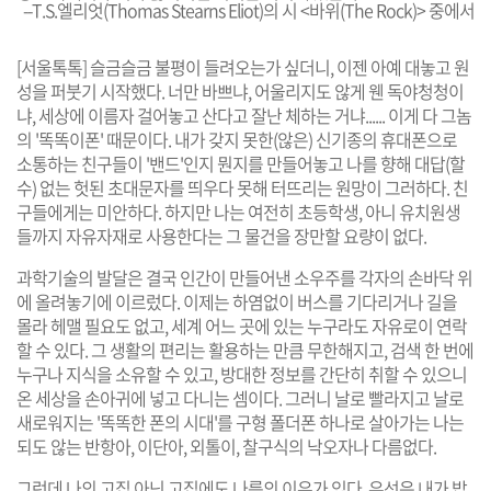
--T.S.엘리엇(Thomas Stearns Eliot)의 시 <바위(The Rock)> 중에서
[서울톡톡] 슬금슬금 불평이 들려오는가 싶더니, 이젠 아예 대놓고 원
성을 퍼붓기 시작했다. 너만 바쁘냐, 어울리지도 않게 웬 독야청청이
냐, 세상에 이름자 걸어놓고 산다고 잘난 체하는 거냐...... 이게 다 그놈
의 '똑똑이폰' 때문이다. 내가 갖지 못한(않은) 신기종의 휴대폰으로
소통하는 친구들이 '밴드'인지 뭔지를 만들어놓고 나를 향해 대답(할
수) 없는 헛된 초대문자를 띄우다 못해 터뜨리는 원망이 그러하다. 친
구들에게는 미안하다. 하지만 나는 여전히 초등학생, 아니 유치원생
들까지 자유자재로 사용한다는 그 물건을 장만할 요량이 없다.
과학기술의 발달은 결국 인간이 만들어낸 소우주를 각자의 손바닥 위
에 올려놓기에 이르렀다. 이제는 하염없이 버스를 기다리거나 길을
몰라 헤맬 필요도 없고, 세계 어느 곳에 있는 누구라도 자유로이 연락
할 수 있다. 그 생활의 편리는 활용하는 만큼 무한해지고, 검색 한 번에
누구나 지식을 소유할 수 있고, 방대한 정보를 간단히 취할 수 있으니
온 세상을 손아귀에 넣고 다니는 셈이다. 그러니 날로 빨라지고 날로
새로워지는 '똑똑한 폰의 시대'를 구형 폴더폰 하나로 살아가는 나는
되도 않는 반항아, 이단아, 외톨이, 찰구식의 낙오자나 다름없다.
그런데 나의 고집 아닌 고집에도 나름의 이유가 있다. 우선은 내가 밥