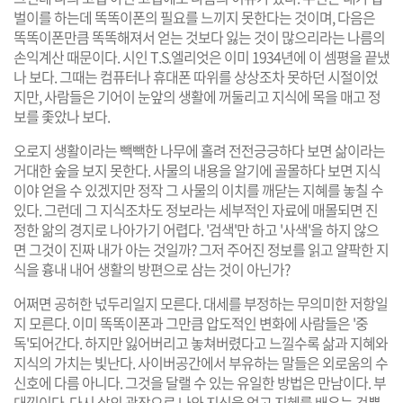
벌이를 하는데 똑똑이폰의 필요를 느끼지 못한다는 것이며, 다음은
똑똑이폰만큼 똑똑해져서 얻는 것보다 잃는 것이 많으리라는 나름의
손익계산 때문이다. 시인 T.S.엘리엇은 이미 1934년에 이 셈평을 끝냈
나 보다. 그때는 컴퓨터나 휴대폰 따위를 상상조차 못하던 시절이었
지만, 사람들은 기어이 눈앞의 생활에 꺼둘리고 지식에 목을 매고 정
보를 좇았나 보다.
오로지 생활이라는 빽빽한 나무에 홀려 전전긍긍하다 보면 삶이라는
거대한 숲을 보지 못한다. 사물의 내용을 알기에 골몰하다 보면 지식
이야 얻을 수 있겠지만 정작 그 사물의 이치를 깨닫는 지혜를 놓칠 수
있다. 그런데 그 지식조차도 정보라는 세부적인 자료에 매몰되면 진
정한 앎의 경지로 나아가기 어렵다. '검색'만 하고 '사색'을 하지 않으
면 그것이 진짜 내가 아는 것일까? 그저 주어진 정보를 읽고 얄팍한 지
식을 흉내 내어 생활의 방편으로 삼는 것이 아닌가?
어쩌면 공허한 넋두리일지 모른다. 대세를 부정하는 무의미한 저항일
지 모른다. 이미 똑똑이폰과 그만큼 압도적인 변화에 사람들은 '중
독'되어간다. 하지만 잃어버리고 놓쳐버렸다고 느낄수록 삶과 지혜와
지식의 가치는 빛난다. 사이버공간에서 부유하는 말들은 외로움의 수
신호에 다름 아니다. 그것을 달랠 수 있는 유일한 방법은 만남이다. 부
대낌이다. 다시 삶의 광장으로 나와 지식을 얻고 지혜를 배우는 것뿐