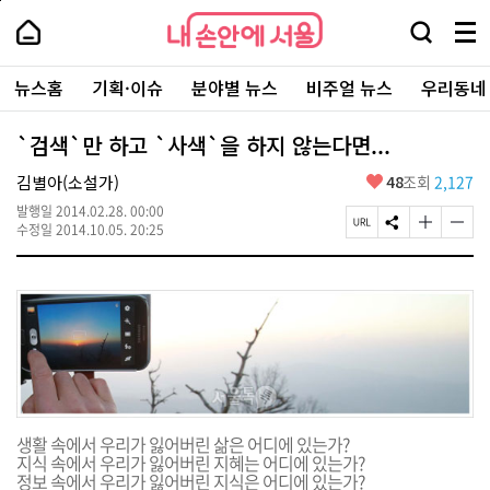
본
페
내
문
이
내
손
검
메
바
지
손
안
색
뉴
로
상
안
주
에
창
전
가
단
에
뉴스홈
기획·이슈
분야별 뉴스
비주얼 뉴스
우리동네
요
서
열
체
기
으
서
서
울
기
보
로
울
비
기
이
-
`검색`만 하고 `사색`을 하지 않는다면...
스
동
서
바
울
좋
김별아(소설가)
48
조회
2,127
로
시
아
가
대
발행일
2014.02.28. 00:00
요
기
페
S
글
글
표
수정일
2014.10.05. 20:25
이
N
자
자
소
지
S
크
크
통
U
공
기
기
포
R
유
크
작
털
L
하
게
게
복
기
변
변
사
경
경
하
하
기
기
생활 속에서 우리가 잃어버린 삶은 어디에 있는가?
지식 속에서 우리가 잃어버린 지혜는 어디에 있는가?
정보 속에서 우리가 잃어버린 지식은 어디에 있는가?