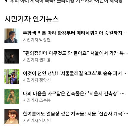
5
우리 아이 체력이 쑥쑥! 클라이밍 키즈카페·어린이 체력장
시민기자 인기뉴스
주황색 리본 따라 한강부터 메타세쿼이아 숲길까지…
서울둘레길 15코스
시민기자 박상현
"편의점인데 아무것도 안 팔아요" 서울에서 가장 특별
한 편의점의 정체
시민기자 권기윤
이것이 천연 냉방! '서울둘레길 9코스'로 숲속 피서 떠
나볼까
시민기자 정향선
나의 마음을 사로잡은 건축물은? '서울시 건축상' 수
상작 공개!
시민기자 조수봉
한여름에도 얼음장 같은 계곡물! 서울 '진관사 계곡'이
천국이네~
시민기자 양지영