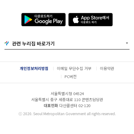
다
A
운
p
로
p
드
S
하
t
기
o
관련 누리집 바로가기
G
r
o
e
o
에
g
서
l
다
개인정보처리방침
이메일 무단수집 거부
이용약관
e
운
P
로
PC버전
l
드
a
하
y
기
서울특별시청 04524
서울특별시 중구 세종대로 110 콘텐츠담당관
대표전화
다산콜센터
02-120
ⓒ
2020. Seoul Metropolitan Government all rights reserved.