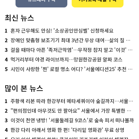
최신 뉴스
1
혼자 근무해도 안심! '소상공인안심벨' 신청하세요
2
장애인 맞춤형 보조기기 최대 3년간 무상 대여…삶의 질 높인다
3
걸을 때마다 아픈 '족저근막염'…무작정 참지 말고 '이것' 해보세요!
4
먹거리부터 야경 라이브까지…망원한강공원 알짜 코스
5
시민이 사랑한 '찐' 로컬 명소 어디? '서울에디션25' 추천 코스
많이 본 뉴스
1
주황색 리본 따라 한강부터 메타세쿼이아 숲길까지…서울둘레길 15코스
2
"편의점인데 아무것도 안 팔아요" 서울에서 가장 특별한 편의점의 정체
3
이것이 천연 냉방! '서울둘레길 9코스'로 숲속 피서 떠나볼까
4
한강 다리 아래서 영화 한 편! '다리밑 영화관' 무료 상영