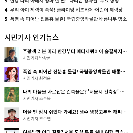
3
한강 다리 아래서 영화 한 편! '다리밑 영화관' 무료 상영
4
우리 아이 체력이 쑥쑥! 클라이밍 키즈카페·어린이 체력장
5
폭염 속 피어난 진분홍 물결! 국립중앙박물관 배롱나무 명소
시민기자 인기뉴스
주황색 리본 따라 한강부터 메타세쿼이아 숲길까지…
서울둘레길 15코스
시민기자 박상현
폭염 속 피어난 진분홍 물결! 국립중앙박물관 배롱나
무 명소
시민기자 최정윤
나의 마음을 사로잡은 건축물은? '서울시 건축상' 수
상작 공개!
시민기자 조수봉
더울 땐 잠시 쉬었다 가세요! 생수 냉장고부터 해피소
·무더위쉼터까지
시민기자 조수연
여름방학 어디 갈까? 서울 도심 무료 실내 여행 코스