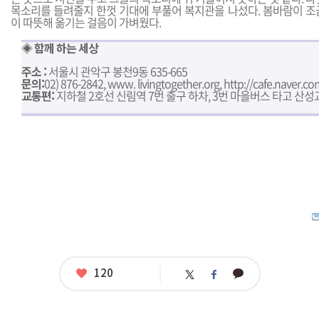
목소리를 들려줄지 한껏 기대에 부풀어 복지관을 나섰다. 봄바람이 조
이 따뜻해 옮기는 걸음이 가벼웠다.
◈ 함께 하는 세상
주소 :
서울시 관악구 봉천9동 635-665
문의:
02) 876-2842,
www. livingtogether.org
,
http://cafe.naver.
교통편:
지하철 2호선 신림역 7번 출구 하차, 3번 마을버스 타고 산성
좋
120
카
트
페
아
카
위
이
요
오
터
스
톡
북