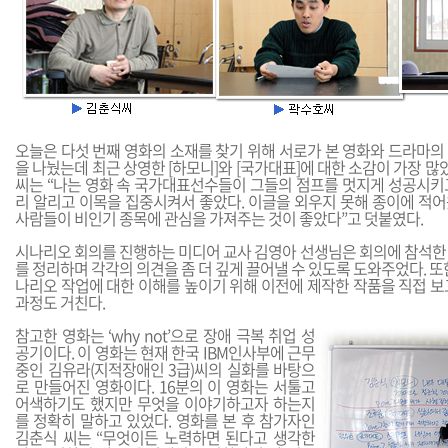
오늘은 다섯 번째 영화의 소재를 찾기 위해 서로가 본 영화와 드라마의
을 나눴는데 최근 상영한 [하모니]와 [국가대표]에 대한 소감이 가장 많았
씨는 “나는 영화 속 국가대표선수들이 그들의 점프를 멋지게 성공시키
리 알리고 이목을 집중시켜서 좋았다. 이글을 외우지 못해 종이에 적어
사람들이 비인기 종목에 관심을 가져주는 것이 좋았다”고 덧붙였다.
시나리오 회의를 진행하는 미디어 교사 김영아 선생님은 회의에 참석한
를 정리하며 각각의 의견을 좀 더 깊게 끌어낼 수 있도록 도와주었다. 또
나리오 작업에 대한 이해를 높이기 위해 이전에 제작한 작품을 직접 보
과정도 거친다.
참고한 영화는 ‘why not’으로 장애 극복 취업 성
공기이다. 이 영화는 현재 한국 IBM인사부에 근무
중인 김유라(지적장애인 3급)씨의 실화를 바탕으
로 만들어진 영화이다. 16분의 이 영화는 서툴고
어색하기도 했지만 무엇을 이야기하고자 하는지
를 정확히 말하고 있었다. 영화를 본 후 참가자인
김춘식 씨는 “무엇이든 노력하면 된다고 생각한