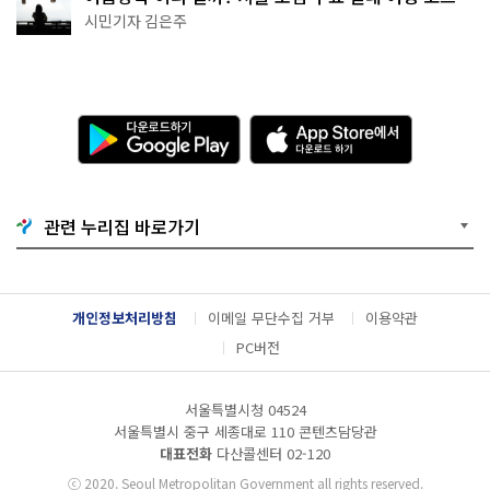
추천
시민기자 김은주
다
A
운
p
로
p
드
S
하
t
기
o
관련 누리집 바로가기
G
r
o
e
o
에
g
서
l
다
개인정보처리방침
이메일 무단수집 거부
이용약관
e
운
P
로
PC버전
l
드
a
하
y
기
서울특별시청 04524
서울특별시 중구 세종대로 110 콘텐츠담당관
대표전화
다산콜센터
02-120
ⓒ
2020. Seoul Metropolitan Government all rights reserved.