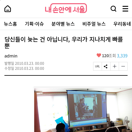
본
페
내
문
이
내
손
검
메
바
지
손
안
색
뉴
로
상
안
주
에
창
전
가
단
에
뉴스홈
기획·이슈
분야별 뉴스
비주얼 뉴스
우리동네
요
서
열
체
기
으
서
서
울
기
보
로
울
비
기
이
-
당신들이 늦는 건 아닙니다, 우리가 지나치게 빠를
스
동
서
뿐
바
울
로
시
가
좋
admin
120
조회
3,339
대
기
아
표
발행일
2010.03.23. 00:00
요
소
페
S
글
글
수정일
2010.03.23. 00:00
통
이
N
자
자
포
지
S
크
크
털
U
공
기
기
R
유
크
작
L
하
게
게
복
기
변
변
사
경
경
하
하
기
기