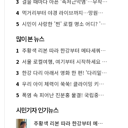
3
걸을 때마다 아픈 '족저근막염'…무작정 참지 말고 '이것' 해보세요!
4
먹거리부터 야경 라이브까지…망원한강공원 알짜 코스
5
시민이 사랑한 '찐' 로컬 명소 어디? '서울에디션25' 추천 코스
많이 본 뉴스
1
주황색 리본 따라 한강부터 메타세쿼이아 숲길까지…서울둘레길 15코스
2
서울 로컬여행, 여기부터 시작하세요 '서울에디션25'
3
한강 다리 아래서 영화 한 편! '다리밑 영화관' 무료 상영
4
우리 아이 체력이 쑥쑥! 클라이밍 키즈카페·어린이 체력장
5
폭염 속 피어난 진분홍 물결! 국립중앙박물관 배롱나무 명소
시민기자 인기뉴스
주황색 리본 따라 한강부터 메타세쿼이아 숲길까지…서울둘레길 15코스