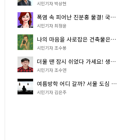
시민기자 박상현
폭염 속 피어난 진분홍 물결! 국립중앙박물관 배롱나무 명소
시민기자 최정윤
나의 마음을 사로잡은 건축물은? '서울시 건축상' 수상작 공개!
시민기자 조수봉
더울 땐 잠시 쉬었다 가세요! 생수 냉장고부터 해피소·무더위쉼터까지
시민기자 조수연
여름방학 어디 갈까? 서울 도심 무료 실내 여행 코스 추천
시민기자 김은주