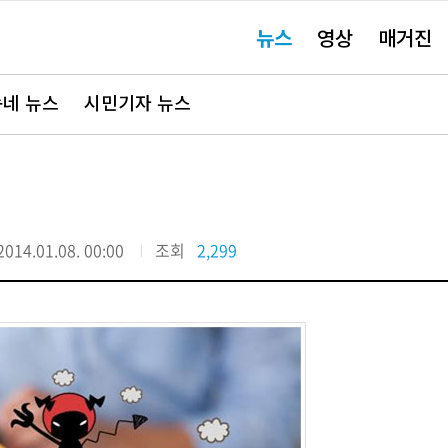
주
뉴스
영상
매거진
요
서
비
스
바
네 뉴스
시민기자 뉴스
로
가
기"
2014.01.08. 00:00
조회
2,299