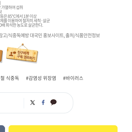
취
상 가열하여 섭취
탁
 등은 85℃에서 1분 이상
독제를 이용하여 철저히 세척·살균
200배 희석한 농도로 살균한다.
 참고/식중독예방 대국민 홍보사이트, 출처/식품안전정보
울철 식중독
#감염성 위장염
#바이러스
카
트
페
카
위
이
오
터
스
톡
북