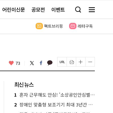
어린이신문
공모전
이벤트
검
메
색
뉴
창
전
열
체
팩트브리핑
레터구독
기
보
기
카
좋
트
페
73
페
인
글
글
카
위
이
아
이
쇄
자
자
오
터
스
요
지
하
크
크
톡
북
U
기
기
기
R
새
크
작
L
창
게
게
최신 뉴스
복
열
변
변
사
림
경
경
하
하
1
혼자 근무해도 안심! '소상공인안심벨' 신청하세요
기
기
2
장애인 맞춤형 보조기기 최대 3년간 무상 대여…삶의 질 높인다