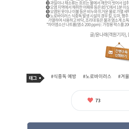
➌ 과일이나 채소류는 흐르는 물에서 깨끗이 씻어서 섭
➍ 오염 지역에서 채취한 어패류 등은 85℃에서 1분 이
➎ 오염된 옷이나 이불 등은 비누와 뜨거운 물로 가열 세
➏ 노로바이러스 식중독 발생 시설의 경우 칼, 도마, 행주
가열하여 사용하고 바닥, 조리대 등은 물과 염소계 소
*차아염소산 나트륨(염소 200 ppm) : 가정용 락스를 
글/윤나래(객원기자),
기
태
#식중독 예방
#노로바이러스
#겨
사
그
관
련
태
그
좋
73
아
요