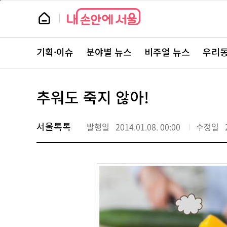
본
페
문
이
뉴
바
지
스
로
상
룸
가
단
뉴
기
으
스
로
기획·이슈
분야별 뉴스
비주얼 뉴스
우리동
주
이
요
동
서
비
스
추워도 죽지 않아!
바
로
가
기
서울톡톡
발행일
2014.01.08. 00:00
수정일