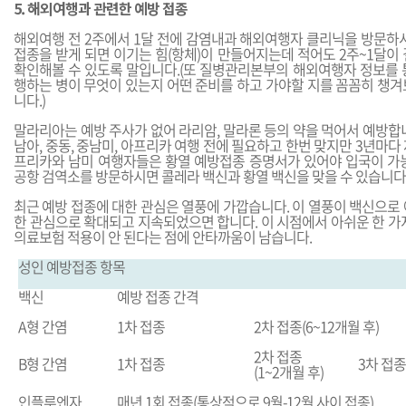
5. 해외여행과 관련한 예방 접종
해외여행 전 2주에서 1달 전에 감염내과 해외여행자 클리닉을 방문하시
접종을 받게 되면 이기는 힘(항체)이 만들어지는데 적어도 2주~1달이
확인해볼 수 있도록 말입니다.(또 질병관리본부의 해외여행자 정보를 
행하는 병이 무엇이 있는지 어떤 준비를 하고 가야할 지를 꼼꼼히 챙겨
니다.)
말라리아는 예방 주사가 없어 라리암, 말라론 등의 약을 먹어서 예방합
남아, 중동, 중남미, 아프리카 여행 전에 필요하고 한번 맞지만 3년마다
프리카와 남미 여행자들은 황열 예방접종 증명서가 있어야 입국이 가능
공항 검역소를 방문하시면 콜레라 백신과 황열 백신을 맞을 수 있습니다
최근 예방 접종에 대한 관심은 열풍에 가깝습니다. 이 열풍이 백신으로
한 관심으로 확대되고 지속되었으면 합니다. 이 시점에서 아쉬운 한 가
의료보험 적용이 안 된다는 점에 안타까움이 남습니다.
성인 예방접종 항목
백신
예방 접종 간격
A형 간염
1차 접종
2차 접종(6
~
12개월 후)
2차 접종
B형 간염
1차 접종
3차 접종
(1
~
2개월 후)
인플루엔자
매년 1회 접종(통상적으로 9월-12월 사이 접종)