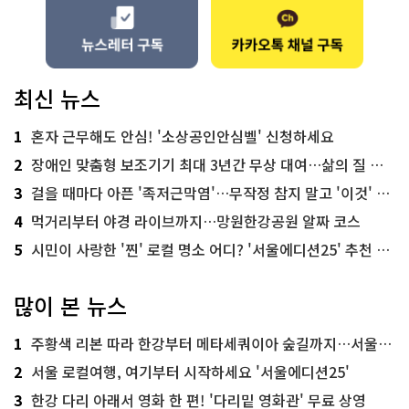
최신 뉴스
1
혼자 근무해도 안심! '소상공인안심벨' 신청하세요
2
장애인 맞춤형 보조기기 최대 3년간 무상 대여…삶의 질 높인다
3
걸을 때마다 아픈 '족저근막염'…무작정 참지 말고 '이것' 해보세요!
4
먹거리부터 야경 라이브까지…망원한강공원 알짜 코스
5
시민이 사랑한 '찐' 로컬 명소 어디? '서울에디션25' 추천 코스
많이 본 뉴스
1
주황색 리본 따라 한강부터 메타세쿼이아 숲길까지…서울둘레길 15코스
2
서울 로컬여행, 여기부터 시작하세요 '서울에디션25'
3
한강 다리 아래서 영화 한 편! '다리밑 영화관' 무료 상영