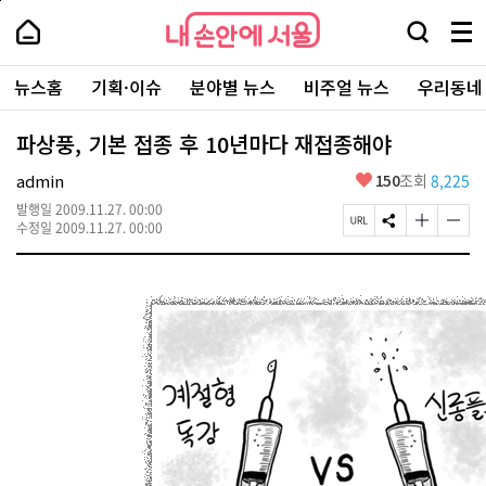
본
페
내
문
이
내
손
검
메
바
지
손
안
색
뉴
로
상
안
주
에
창
전
가
단
에
뉴스홈
기획·이슈
분야별 뉴스
비주얼 뉴스
우리동네
요
서
열
체
기
으
서
서
울
기
보
로
울
비
기
이
-
파상풍, 기본 접종 후 10년마다 재접종해야
스
동
서
바
울
좋
admin
150
조회
8,225
로
시
아
가
대
발행일
2009.11.27. 00:00
요
기
페
S
글
글
표
수정일
2009.11.27. 00:00
이
N
자
자
소
지
S
크
크
통
U
공
기
기
포
R
유
크
작
털
L
하
게
게
복
기
변
변
사
경
경
하
하
기
기