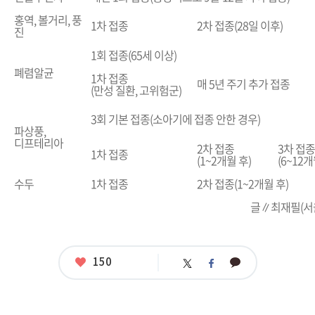
홍역, 볼거리, 풍
1차 접종
2차 접종(28일 이후)
진
1회 접종(65세 이상)
폐렴알균
1차 접종
매 5년 주기 추가 접종
(만성 질환,
고위험군)
3회 기본 접종(소아기에 접종 안한 경우)
파상풍,
디프테리아
2차 접종
3차 접종
1차 접종
(1
~
2개월 후)
(6
~
12개
수두
1차 접종
2차 접종(1
~
2개월 후)
글∥최재필(서
좋
150
카
트
페
아
카
위
이
요
오
터
스
톡
북