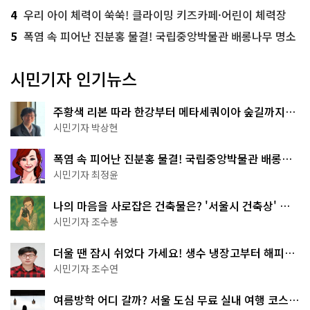
4
우리 아이 체력이 쑥쑥! 클라이밍 키즈카페·어린이 체력장
5
폭염 속 피어난 진분홍 물결! 국립중앙박물관 배롱나무 명소
시민기자 인기뉴스
주황색 리본 따라 한강부터 메타세쿼이아 숲길까지…
서울둘레길 15코스
시민기자 박상현
폭염 속 피어난 진분홍 물결! 국립중앙박물관 배롱나
무 명소
시민기자 최정윤
나의 마음을 사로잡은 건축물은? '서울시 건축상' 수
상작 공개!
시민기자 조수봉
더울 땐 잠시 쉬었다 가세요! 생수 냉장고부터 해피소
·무더위쉼터까지
시민기자 조수연
여름방학 어디 갈까? 서울 도심 무료 실내 여행 코스