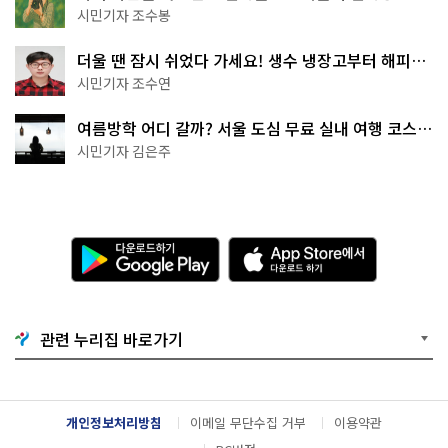
상작 공개!
시민기자 조수봉
더울 땐 잠시 쉬었다 가세요! 생수 냉장고부터 해피소
·무더위쉼터까지
시민기자 조수연
여름방학 어디 갈까? 서울 도심 무료 실내 여행 코스
추천
시민기자 김은주
다
A
운
p
로
p
드
S
하
t
기
o
관련 누리집 바로가기
G
r
o
e
o
에
g
서
l
다
개인정보처리방침
이메일 무단수집 거부
이용약관
e
운
P
로