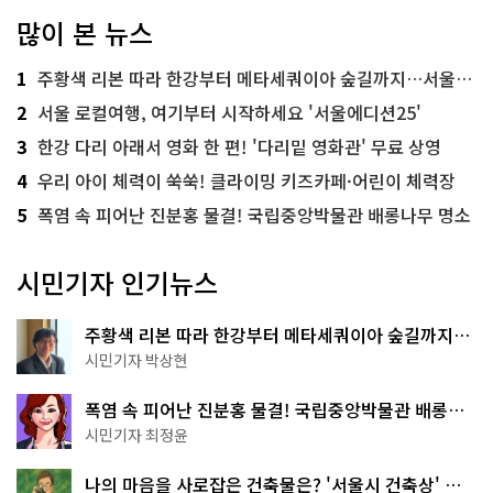
많이 본 뉴스
1
주황색 리본 따라 한강부터 메타세쿼이아 숲길까지…서울둘레길 15코스
2
서울 로컬여행, 여기부터 시작하세요 '서울에디션25'
3
한강 다리 아래서 영화 한 편! '다리밑 영화관' 무료 상영
4
우리 아이 체력이 쑥쑥! 클라이밍 키즈카페·어린이 체력장
5
폭염 속 피어난 진분홍 물결! 국립중앙박물관 배롱나무 명소
시민기자 인기뉴스
주황색 리본 따라 한강부터 메타세쿼이아 숲길까지…
서울둘레길 15코스
시민기자 박상현
폭염 속 피어난 진분홍 물결! 국립중앙박물관 배롱나
무 명소
시민기자 최정윤
나의 마음을 사로잡은 건축물은? '서울시 건축상' 수