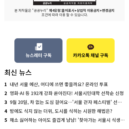
본 저작물은 "공공누리"
제4유형:출처표시+상업적 이용금지+변경금지
조건에 따라 이용 할 수 있습니다.
최신 뉴스
1
내년 서울 예산, 어디에 쓰면 좋을까요? 온라인 투표
2
영화·AI 등 192개 강좌 쏟아진다! 서울시민대학 선착순 신청
3
9월 20일, 차 없는 도심 걸어요…'서울 걷자 페스티벌' 선착순 5천명
4
밤에도 식지 않는 더위, 도시를 식히는 시원한 해법은?
5
채소 싫어하는 아이도 즐겁게 냠냠! '찾아가는 서울시 식생활 교육' 현장