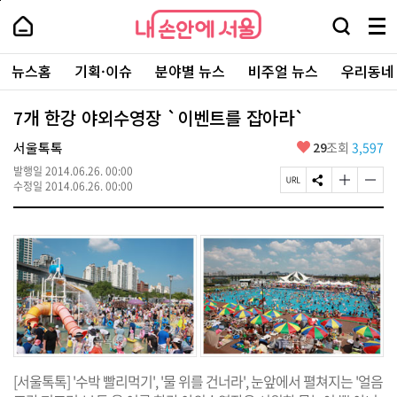
본
페
내
문
이
내
손
검
메
바
지
손
안
색
뉴
로
상
안
주
에
창
전
가
단
에
뉴스홈
기획·이슈
분야별 뉴스
비주얼 뉴스
우리동네
요
서
열
체
기
으
서
서
울
기
보
로
울
비
기
이
-
7개 한강 야외수영장 `이벤트를 잡아라`
스
동
서
바
울
좋
서울톡톡
29
조회
3,597
로
시
아
가
대
발행일
2014.06.26. 00:00
요
기
페
S
글
글
표
수정일
2014.06.26. 00:00
이
N
자
자
소
지
S
크
크
통
U
공
기
기
포
R
유
크
작
털
L
하
게
게
복
기
변
변
사
경
경
하
하
기
기
[서울톡톡] '수박 빨리먹기', '물 위를 건너라', 눈앞에서 펼쳐지는 '얼음