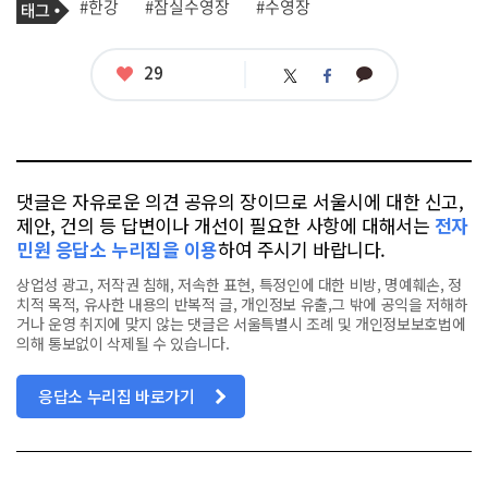
태
#한강
#잠실수영장
#수영장
사
그
관
련
태
좋
29
카
트
페
그
아
카
위
이
요
오
터
스
톡
북
댓글은 자유로운 의견 공유의 장이므로 서울시에 대한 신고,
제안, 건의 등 답변이나 개선이 필요한 사항에 대해서는
전자
민원 응답소 누리집을 이용
하여 주시기 바랍니다.
상업성 광고, 저작권 침해, 저속한 표현, 특정인에 대한 비방, 명예훼손, 정
치적 목적, 유사한 내용의 반복적 글, 개인정보 유출,그 밖에 공익을 저해하
거나 운영 취지에 맞지 않는 댓글은 서울특별시 조례 및 개인정보보호법에
의해 통보없이 삭제될 수 있습니다.
응답소 누리집 바로가기