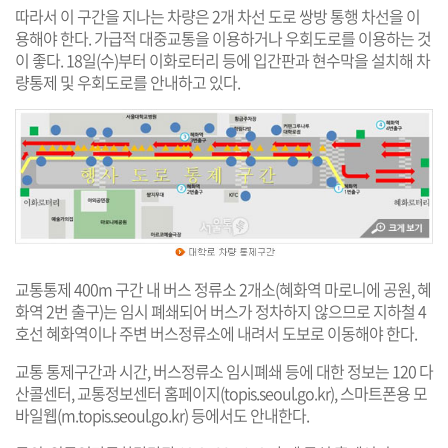
따라서 이 구간을 지나는 차량은 2개 차선 도로 쌍방 통행 차선을 이
용해야 한다. 가급적 대중교통을 이용하거나 우회도로를 이용하는 것
이 좋다. 18일(수)부터 이화로터리 등에 입간판과 현수막을 설치해 차
량통제 및 우회도로를 안내하고 있다.
교통통제 400m 구간 내 버스 정류소 2개소(혜화역 마로니에 공원, 혜
화역 2번 출구)는 임시 폐쇄되어 버스가 정차하지 않으므로 지하철 4
호선 혜화역이나 주변 버스정류소에 내려서 도보로 이동해야 한다.
교통 통제구간과 시간, 버스정류소 임시폐쇄 등에 대한 정보는 120 다
산콜센터, 교통정보센터 홈페이지(
topis.seoul.go.kr
), 스마트폰용 모
바일웹(
m.topis.seoul.go.kr
) 등에서도 안내한다.