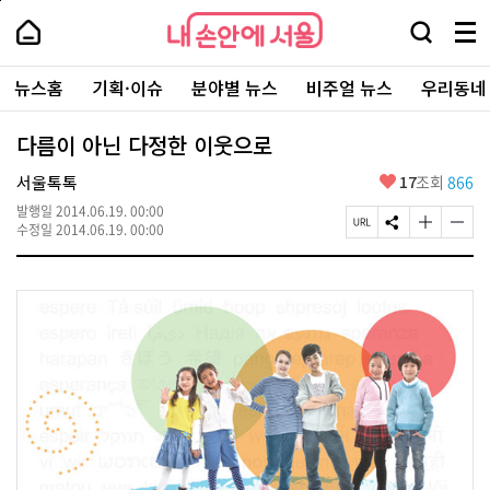
본
페
내
문
이
내
손
검
메
바
지
손
안
색
뉴
로
상
안
주
에
창
전
가
단
에
뉴스홈
기획·이슈
분야별 뉴스
비주얼 뉴스
우리동네
요
서
열
체
기
으
서
서
울
기
보
로
울
비
기
이
-
다름이 아닌 다정한 이웃으로
스
동
서
바
울
좋
서울톡톡
17
조회
866
로
시
아
가
대
발행일
2014.06.19. 00:00
요
기
페
S
글
글
표
수정일
2014.06.19. 00:00
이
N
자
자
소
지
S
크
크
통
U
공
기
기
포
R
유
크
작
털
L
하
게
게
복
기
변
변
사
경
경
하
하
기
기