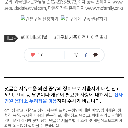
문의: 외국인다문화담당관 02-2133-5072, 축제 공식 홈페이지
www.
seouldadafestival.com
, 다문화가족 홈페이지
www.mcfamily.or.kr
기
태
#다다페스티벌
#다문화 가족 다정한 이웃 축제
사
그
관
련
태
좋
17
카
트
페
그
아
카
위
이
요
오
터
스
톡
북
댓글은 자유로운 의견 공유의 장이므로 서울시에 대한 신고,
제안, 건의 등 답변이나 개선이 필요한 사항에 대해서는
전자
민원 응답소 누리집을 이용
하여 주시기 바랍니다.
상업성 광고, 저작권 침해, 저속한 표현, 특정인에 대한 비방, 명예훼손, 정
치적 목적, 유사한 내용의 반복적 글, 개인정보 유출,그 밖에 공익을 저해하
거나 운영 취지에 맞지 않는 댓글은 서울특별시 조례 및 개인정보보호법에
의해 통보없이 삭제될 수 있습니다.