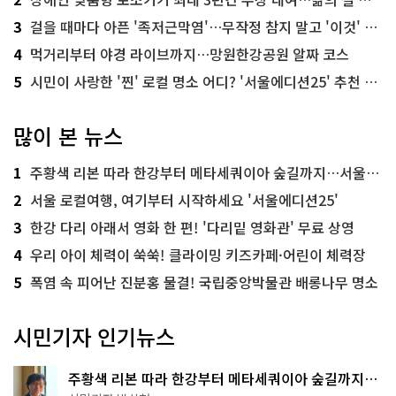
3
걸을 때마다 아픈 '족저근막염'…무작정 참지 말고 '이것' 해보세요!
4
먹거리부터 야경 라이브까지…망원한강공원 알짜 코스
5
시민이 사랑한 '찐' 로컬 명소 어디? '서울에디션25' 추천 코스
많이 본 뉴스
1
주황색 리본 따라 한강부터 메타세쿼이아 숲길까지…서울둘레길 15코스
2
서울 로컬여행, 여기부터 시작하세요 '서울에디션25'
3
한강 다리 아래서 영화 한 편! '다리밑 영화관' 무료 상영
4
우리 아이 체력이 쑥쑥! 클라이밍 키즈카페·어린이 체력장
5
폭염 속 피어난 진분홍 물결! 국립중앙박물관 배롱나무 명소
시민기자 인기뉴스
주황색 리본 따라 한강부터 메타세쿼이아 숲길까지…
서울둘레길 15코스