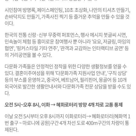
시민참여 방명록, 페이스페인팅, 10초 초상화, 나만의 티셔츠 만들기,
손바닥지도 만들기, 가족사진 찍기 등 즐거운 추억을 만들 수 있을 것
이다.
한국의 전통 신랑·신부 무중력 퍼포먼스, 행사 메시지 붓글씨 시연,
민속놀이 체험 등 흥미로운 참여행사 뿐 아니라 '요요, 저글링, 마임의
협연', '핑커스타일 기타 연주', '관객과 교감하는 인터랙티브 공연' 등
의 거리공연을 볼 수 있다.
다문화 가족들은 안정적인 정착을 위한 다양한 생활정보를 얻을 수
있다. 결혼이주여성을 위해 '다문화가족 지원사업 안내', '구직 상담'
등의 부스를 운영하고, 중국어, 베트남어, 필리핀어, 몽골어 등 10개
외국어로 발간한 생활안내서와 다문화가족 전문 상담을 받을 수도 있
다.
오전 5시~오후 8시, 이화 → 혜화로터리 방향 4개 차로 교통 통제
이날 오전 5시부터 오후 8시까지 이화로터리→ 혜화로터리(혜화역 1
번 출구 ~ 마로니에 공원)구간 4개 차선 도로 400m구간의 차량이 통
제된다.