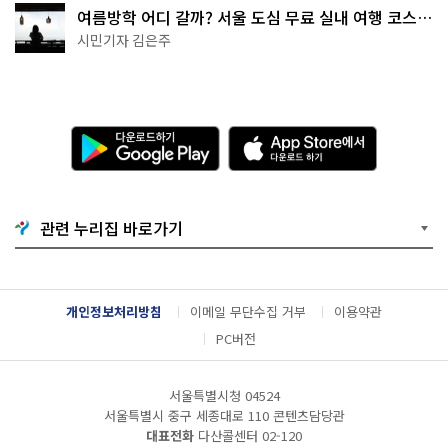
여름방학 어디 갈까? 서울 도심 무료 실내 여행 코스
추천
시민기자 김은주
다
A
운
p
로
p
드
S
하
t
기
o
관련 누리집 바로가기
G
r
o
e
o
에
g
서
l
다
개인정보처리방침
이메일 무단수집 거부
이용약관
e
운
P
로
PC버전
l
드
a
하
y
기
서울특별시청 04524
서울특별시 중구 세종대로 110 콘텐츠담당관
대표전화
다산콜센터
02-120