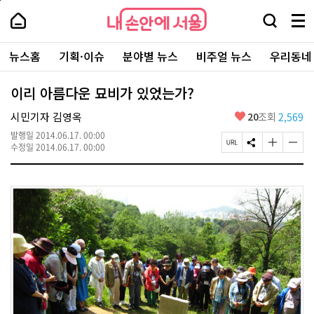
본
페
내
문
이
내
손
검
메
바
지
손
안
색
뉴
로
상
안
주
에
창
전
가
단
에
뉴스홈
기획·이슈
분야별 뉴스
비주얼 뉴스
우리동네
요
서
열
체
기
으
서
서
울
기
보
로
울
비
기
이
-
이리 아름다운 묘비가 있었는가?
스
동
서
바
울
좋
시민기자 김영옥
20
조회
2,569
로
시
아
가
대
발행일
2014.06.17. 00:00
요
기
페
S
글
글
표
수정일
2014.06.17. 00:00
이
N
자
자
소
지
S
크
크
통
U
공
기
기
포
R
유
크
작
털
L
하
게
게
복
기
변
변
사
경
경
하
하
기
기