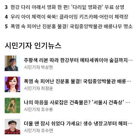
3
한강 다리 아래서 영화 한 편! '다리밑 영화관' 무료 상영
4
우리 아이 체력이 쑥쑥! 클라이밍 키즈카페·어린이 체력장
5
폭염 속 피어난 진분홍 물결! 국립중앙박물관 배롱나무 명소
시민기자 인기뉴스
주황색 리본 따라 한강부터 메타세쿼이아 숲길까지…
서울둘레길 15코스
시민기자 박상현
폭염 속 피어난 진분홍 물결! 국립중앙박물관 배롱나
무 명소
시민기자 최정윤
나의 마음을 사로잡은 건축물은? '서울시 건축상' 수
상작 공개!
시민기자 조수봉
더울 땐 잠시 쉬었다 가세요! 생수 냉장고부터 해피소
·무더위쉼터까지
시민기자 조수연