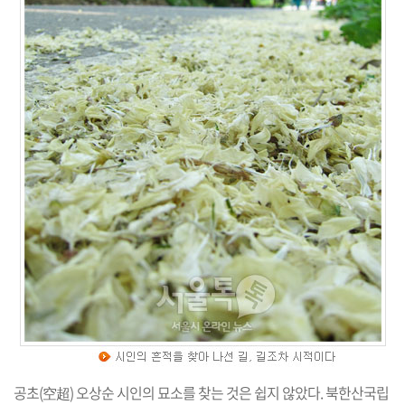
공초(空超) 오상순 시인의 묘소를 찾는 것은 쉽지 않았다. 북한산국립