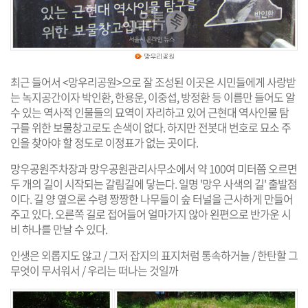
최근 들어서 <망우리공원>으로 잘 조성된 이곳은 시민들에게 사랑받
는 녹지공간이자 박인환, 한용운, 이중섭, 방정환 등 이름만 들어도 알
수 있는 역사적 인물들의 묘역이 자리하고 있어 근현대 역사인물 탐
구를 위한 보물창고로도 손색이 없다. 하지만 전봇대 번호로 묘소 주
인을 찾아야 할 정도로 이정표가 없는 곳이다.
망우공원주차장과 망우공원관리사무소에서 약 100여 미터쯤 오르면
두 개의 길이 시작되는 갈림길에 닿는다. 일명 '망우 사색의 길' 출발점
이다. 길 양 옆으론 수령 짱짱한 나무들이 숲 터널을 근사하게 만들어
주고 있다. 오른쪽 길로 접어들어 얼마가지 않아 왼편으로 반가운 시
비 하나를 만날 수 있다.
인생은 외롭지도 않고 / 그저 잡지의 표지처럼 통속하거늘 / 한탄할 그
무엇이 무서워서 / 우리는 떠나는 것일까