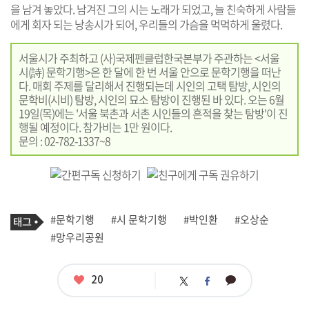
을 남겨 놓았다. 남겨진 그의 시는 노래가 되었고, 늘 친숙하게 사람들
에게 회자 되는 낭송시가 되어, 우리들의 가슴을 먹먹하게 울렸다.
서울시가 주최하고 (사)국제펜클럽한국본부가 주관하는 <서울
시(詩) 문학기행>은 한 달에 한 번 서울 안으로 문학기행을 떠난
다. 매회 주제를 달리해서 진행되는데 시인의 고택 탐방, 시인의
문학비(시비) 탐방, 시인의 묘소 탐방이 진행된 바 있다. 오는 6월
19일(목)에는 '서울 북촌과 서촌 시인들의 흔적을 찾는 탐방'이 진
행될 예정이다. 참가비는 1만 원이다.
문의 : 02-782-1337~8
기
태
#문학기행
#시 문학기행
#박인환
#오상순
사
그
관
#망우리공원
련
태
그
좋
20
카
트
페
아
카
위
이
요
오
터
스