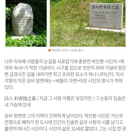
너무 익숙해 사람들의 눈길을 사로잡기에 충분한 박인환 시인의 <목
마와 숙녀>가 적힌 기념비다. 시구를 입으로 천천히 외며 기념비 맞은
편 급경사진 길을 내려가면 작고 초라한 묘소가 하나 나타난다. 직사
각형의 작은 묘비 앞면에는 <세월이 가면>이란 시인의 명시가 적혀
있다.
詩人 朴寅煥之墓 / 지금 그 사람 이름은 잊었지만 / 그 눈동자 입술은
내 가슴에 있네
묘비 뒷면엔 그의 이력이 간략하게 남아있다. 박인환 시인은 가난과
전쟁으로 폐허가 된 도시에 인간의 진솔한 삶과 사랑의 시를 남기고
홀연히 떠나간 시인이다. 시인의 삶은 31세로 짧았다. 그는 시집 한 권