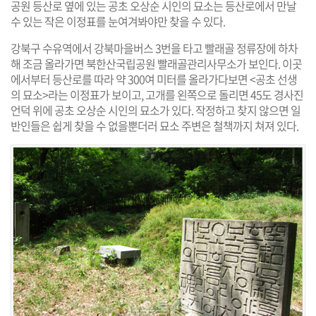
공원 등산로 옆에 있는 공초 오상순 시인의 묘소는 등산로에서 만날
수 있는 작은 이정표를 눈여겨봐야만 찾을 수 있다.
강북구 수유역에서 강북마을버스 3번을 타고 빨래골 정류장에 하차
해 조금 올라가면 북한산국립공원 빨래골관리사무소가 보인다. 이곳
에서부터 등산로를 따라 약 300여 미터를 올라가다보면 <공초 선생
의 묘소>라는 이정표가 보이고, 고개를 왼쪽으로 돌리면 45도 경사진
언덕 위에 공초 오상순 시인의 묘소가 있다. 작정하고 찾지 않으면 일
반인들은 쉽게 찾을 수 없을뿐더러 묘소 주변은 철책까지 쳐져 있다.