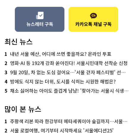
최신 뉴스
1
내년 서울 예산, 어디에 쓰면 좋을까요? 온라인 투표
2
영화·AI 등 192개 강좌 쏟아진다! 서울시민대학 선착순 신청
3
9월 20일, 차 없는 도심 걸어요…'서울 걷자 페스티벌' 선착순 5천명
4
밤에도 식지 않는 더위, 도시를 식히는 시원한 해법은?
5
채소 싫어하는 아이도 즐겁게 냠냠! '찾아가는 서울시 식생활 교육' 현장
많이 본 뉴스
1
주황색 리본 따라 한강부터 메타세쿼이아 숲길까지…서울둘레길 15코스
2
서울 로컬여행, 여기부터 시작하세요 '서울에디션25'