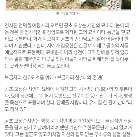
경사진 언덕을 어렵사리 오르면 공초 오상순 시인의 묘소다. 눈에 띄
는 것은 큰 정사각형 화강암으로 제작된 그의 묘비이다. 통념을 깬 묘
비로 독특하다. 화가 박고석이 공초의 안빈낙도의 삶에 어울려야 한
다며 제안했다고 한다. 서예가 김응현은 한글 예서체로 공초의 시를
예술적으로 표현했다. 묘비뿐 아니라 생전에 그가 담배를 무척 즐겼
다는 일화 때문인지 이곳을 찾는 이들이 시인을 위해 담배를 놓아두
는 곳과 재떨이용 작은 돌도 보인다.
보금자리 친 / 오 흐름 위에 / 보금자리 친 / 나의 혼(魂)
공초 오상순 시인의 묘비에 새겨진 그의 시 <방랑(放浪)>의 첫 부분이
다. 묘비 뒷면에는 "폐허지 동인으로 신문학 운동에 선구가 되다. 평생
을 독신으로 표랑하며 살다. 담배를 사랑하다. 유시집 한 권이 남다"라
고 적혀 있다.
공초 오상순시인은 평생 문학적인 방랑과 일상의 모든 물질적인 욕망
들을 담배 연기로 날려버리려 했던 기인으로 한국문단에 널리 알려져
있다. 그는 결혼도 않고 거처할 자신의 집도 없는 무소유의 삶을 실천