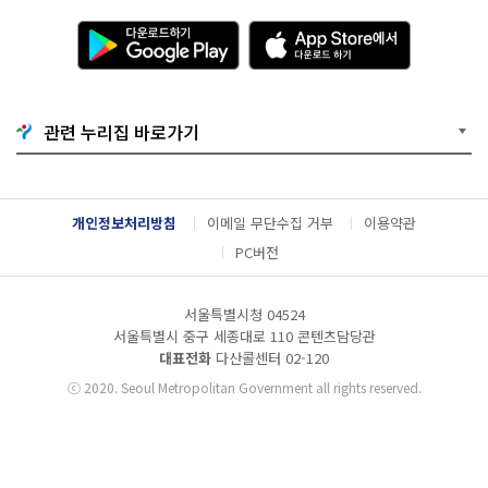
다
A
운
p
로
p
드
S
하
t
기
o
관련 누리집 바로가기
G
r
o
e
o
에
g
서
l
다
개인정보처리방침
이메일 무단수집 거부
이용약관
e
운
P
로
PC버전
l
드
a
하
y
기
서울특별시청 04524
서울특별시 중구 세종대로 110 콘텐츠담당관
대표전화
다산콜센터
02-120
ⓒ
2020. Seoul Metropolitan Government all rights reserved.