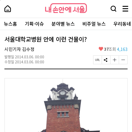
본
페
내
문
이
내
손
검
메
바
지
손
안
색
뉴
로
상
안
주
에
창
전
가
단
에
뉴스홈
기획·이슈
분야별 뉴스
비주얼 뉴스
우리동네
요
서
열
체
기
으
서
서
울
기
보
로
울
비
기
이
-
서울대학교병원 안에 이런 건물이?
스
동
서
바
울
좋
시민기자 김수정
37
조회
4,163
로
시
아
가
대
발행일
2014.03.06. 00:00
요
기
페
S
글
글
표
수정일
2014.03.06. 00:00
이
N
자
자
소
지
S
크
크
통
U
공
기
기
포
R
유
크
작
털
L
하
게
게
복
기
변
변
사
경
경
하
하
기
기