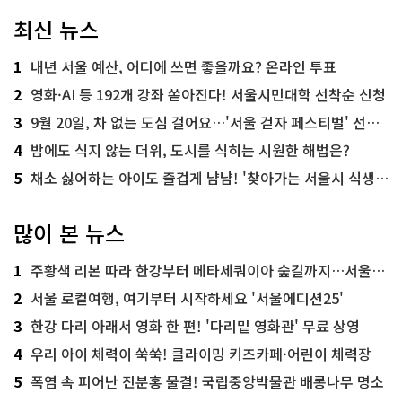
최신 뉴스
1
내년 서울 예산, 어디에 쓰면 좋을까요? 온라인 투표
2
영화·AI 등 192개 강좌 쏟아진다! 서울시민대학 선착순 신청
3
9월 20일, 차 없는 도심 걸어요…'서울 걷자 페스티벌' 선착순 5천명
4
밤에도 식지 않는 더위, 도시를 식히는 시원한 해법은?
5
채소 싫어하는 아이도 즐겁게 냠냠! '찾아가는 서울시 식생활 교육' 현장
많이 본 뉴스
1
주황색 리본 따라 한강부터 메타세쿼이아 숲길까지…서울둘레길 15코스
2
서울 로컬여행, 여기부터 시작하세요 '서울에디션25'
3
한강 다리 아래서 영화 한 편! '다리밑 영화관' 무료 상영
4
우리 아이 체력이 쑥쑥! 클라이밍 키즈카페·어린이 체력장
5
폭염 속 피어난 진분홍 물결! 국립중앙박물관 배롱나무 명소