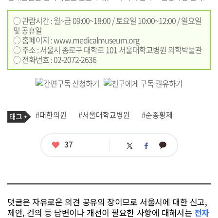
○ 관람시간 : 월~금 09:00~18:00 / 토요일 10:00~12:00 / 일요일
및 공휴일
○ 홈페이지 :
www.medicalmuseum.org
○ 주소 : 서울시 종로구 대학로 101 서울대학교병원 의학박물관
○ 전화번호 : 02-2072-2636
기
태
#대한의원
#서울대학교병원
#순종황제
사
그
관
련
태
좋
37
카
트
페
그
아
카
위
이
요
오
터
스
톡
북
댓글은 자유로운 의견 공유의 장이므로 서울시에 대한 신고,
제안, 건의 등 답변이나 개선이 필요한 사항에 대해서는
전자