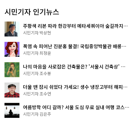
시민기자 인기뉴스
주황색 리본 따라 한강부터 메타세쿼이아 숲길까지…
서울둘레길 15코스
시민기자 박상현
폭염 속 피어난 진분홍 물결! 국립중앙박물관 배롱나
무 명소
시민기자 최정윤
나의 마음을 사로잡은 건축물은? '서울시 건축상' 수
상작 공개!
시민기자 조수봉
더울 땐 잠시 쉬었다 가세요! 생수 냉장고부터 해피소
·무더위쉼터까지
시민기자 조수연
여름방학 어디 갈까? 서울 도심 무료 실내 여행 코스
추천
시민기자 김은주