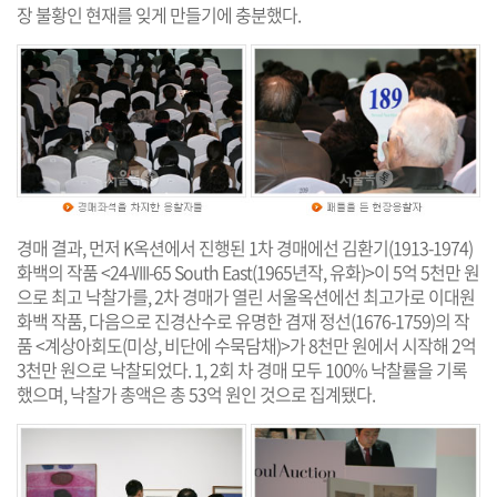
장 불황인 현재를 잊게 만들기에 충분했다.
경매 결과, 먼저 K옥션에서 진행된 1차 경매에선 김환기(1913-1974)
화백의 작품 <24-Ⅷ-65 South East(1965년작, 유화)>이 5억 5천만 원
으로 최고 낙찰가를, 2차 경매가 열린 서울옥션에선 최고가로 이대원
화백 작품, 다음으로 진경산수로 유명한 겸재 정선(1676-1759)의 작
품 <계상아회도(미상, 비단에 수묵담채)>가 8천만 원에서 시작해 2억
3천만 원으로 낙찰되었다. 1, 2회 차 경매 모두 100% 낙찰률을 기록
했으며, 낙찰가 총액은 총 53억 원인 것으로 집계됐다.