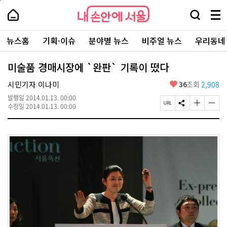
본
페
내
문
이
내
손
검
메
바
지
손
안
색
뉴
로
상
안
주
에
창
전
가
단
에
뉴스홈
기획·이슈
분야별 뉴스
비주얼 뉴스
우리동네
요
서
열
체
기
으
서
서
울
기
보
로
울
비
기
이
-
미술품 경매시장에 `완판` 기록이 떴다
스
동
서
바
울
좋
시민기자 이나미
36
조회
2,908
로
시
아
가
대
발행일
2014.01.13. 00:00
요
기
페
S
글
글
표
수정일
2014.01.13. 00:00
이
N
자
자
소
지
S
크
크
통
U
공
기
기
포
R
유
크
작
털
L
하
게
게
복
기
변
변
사
경
경
하
하
기
기