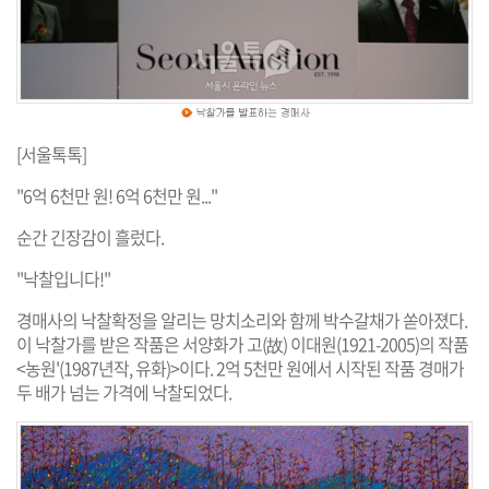
[서울톡톡]
"6억 6천만 원! 6억 6천만 원..."
순간 긴장감이 흘렀다.
"낙찰입니다!"
경매사의 낙찰확정을 알리는 망치소리와 함께 박수갈채가 쏟아졌다.
이 낙찰가를 받은 작품은 서양화가 고(故) 이대원(1921-2005)의 작품
<농원'(1987년작, 유화)>이다. 2억 5천만 원에서 시작된 작품 경매가
두 배가 넘는 가격에 낙찰되었다.