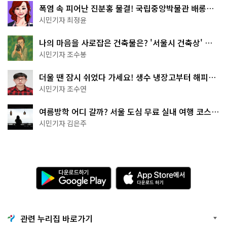
폭염 속 피어난 진분홍 물결! 국립중앙박물관 배롱나
무 명소
시민기자 최정윤
나의 마음을 사로잡은 건축물은? '서울시 건축상' 수
상작 공개!
시민기자 조수봉
더울 땐 잠시 쉬었다 가세요! 생수 냉장고부터 해피소
·무더위쉼터까지
시민기자 조수연
여름방학 어디 갈까? 서울 도심 무료 실내 여행 코스
추천
시민기자 김은주
다
A
운
p
로
p
드
S
하
t
기
o
관련 누리집 바로가기
G
r