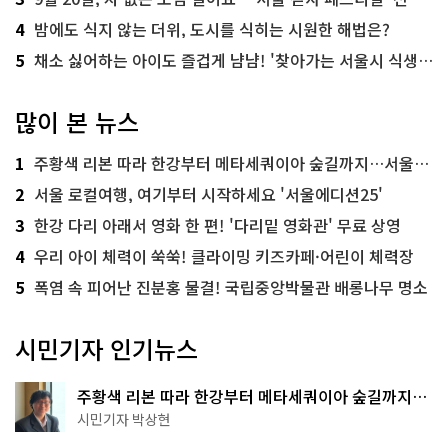
4
밤에도 식지 않는 더위, 도시를 식히는 시원한 해법은?
5
채소 싫어하는 아이도 즐겁게 냠냠! '찾아가는 서울시 식생활 교육' 현장
많이 본 뉴스
1
주황색 리본 따라 한강부터 메타세쿼이아 숲길까지…서울둘레길 15코스
2
서울 로컬여행, 여기부터 시작하세요 '서울에디션25'
3
한강 다리 아래서 영화 한 편! '다리밑 영화관' 무료 상영
4
우리 아이 체력이 쑥쑥! 클라이밍 키즈카페·어린이 체력장
5
폭염 속 피어난 진분홍 물결! 국립중앙박물관 배롱나무 명소
시민기자 인기뉴스
주황색 리본 따라 한강부터 메타세쿼이아 숲길까지…
서울둘레길 15코스
시민기자 박상현