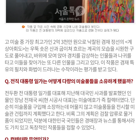
고 미술 중 가장 최고가인 2억 3천만 원으로 낙찰된 겸재 정선의 <계
상아회도>는 우뚝 솟은 산과 굽이쳐 흐르는 계곡의 모습을 시원한 구
도로 풀어내고, 바위에 모여 앉아 경치를 감상하는 인물들과 나귀를
타고 이들을 찾아가는 또 다른 인물을 그리고 있다. 이 작품은 겸재 특
유의 필치와 화법이 드러나는 수작이라는 평가를 받고 있다.
Q. 전직 대통령 일가는 어떻게 다량의 미술품들을 소유하게 됐을까?
전두환 전 대통령 일가를 대표해 지난해 대국민 사과를 발표했던 인
물인 장남 전재국 씨(현 시공사 대표)는 미술애호가 즉 컬렉터였다. 단
순히 미술품을 구입해 소장하는데 머물지 않고 미술품들을 전시할 미
술관 건립까지 계획했다고 한다. 비록 그의 계획은 검찰 압류로 물거
품이 되었지만, 덕분에 대한민국 국민들은 경매장과 뉴스를 통해서라
도 가치 있고 독창적인 작품들을 접할 수 있었다.
Q. 컬렉터란 무엇인가?