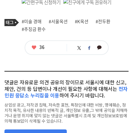
기
태
#미술 경매
#서울옥션
#K옥션
#전두환
사
그
관
#추징금 환수
련
태
그
좋
36
카
트
페
아
카
위
이
요
오
터
스
톡
북
댓글은 자유로운 의견 공유의 장이므로 서울시에 대한 신고,
제안, 건의 등 답변이나 개선이 필요한 사항에 대해서는
전자
민원 응답소 누리집을 이용
하여 주시기 바랍니다.
상업성 광고, 저작권 침해, 저속한 표현, 특정인에 대한 비방, 명예훼손, 정
치적 목적, 유사한 내용의 반복적 글, 개인정보 유출,그 밖에 공익을 저해하
거나 운영 취지에 맞지 않는 댓글은 서울특별시 조례 및 개인정보보호법에
의해 통보없이 삭제될 수 있습니다.