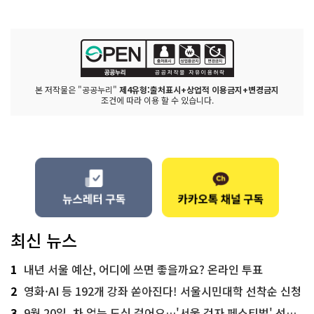
본 저작물은 "공공누리"
제4유형:출처표시+상업적 이용금지+변경금지
조건에 따라 이용 할 수 있습니다.
최신 뉴스
1
내년 서울 예산, 어디에 쓰면 좋을까요? 온라인 투표
2
영화·AI 등 192개 강좌 쏟아진다! 서울시민대학 선착순 신청
3
9월 20일, 차 없는 도심 걸어요…'서울 걷자 페스티벌' 선착순 5천명