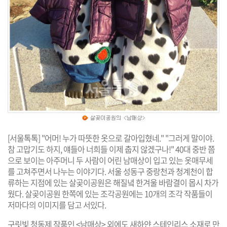
[서울톡톡] "어머! 누가 따뜻한 옷으로 갈아입혔네." "그러게 말이야.
참 고맙기도 하지, 얘들아 너희들 이제 춥지 않겠구나!" 40대 중반 쯤
으로 보이는 아주머니 두 사람이 어린 남매상이 입고 있는 옷매무세
를 고쳐주면서 나누는 이야기다. 서울 성동구 중랑천과 청계천이 합
류하는 지점에 있는 살곶이공원은 해질녘 한겨울 바람결이 몹시 차가
웠다. 살곶이공원 한쪽에 있는 조각공원에는 10개의 조각 작품들이
저마다의 이미지를 담고 서있다.
구릿빛 청동제 작품인 <남매상> 외에도 새하얀 스테인리스 소재로 만