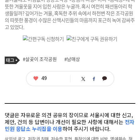
뜻한 겨울옷을 지어 입힌 사람은 누굴까. 혹시 여전히 패션동아리 학
생들일까? 깊어가는 겨울, 혹독한 추위 속에서 하천변 작은 조각공원
의 따뜻한 풍경이 수많은 산책시민들의 마음까지 포근히 녹여 감싸주
고 있었다.
기
태
#살곶이 조각공원
#남매상
사
그
관
련
태
좋
49
카
트
페
그
아
카
위
이
요
오
터
스
톡
북
댓글은 자유로운 의견 공유의 장이므로 서울시에 대한 신고,
제안, 건의 등 답변이나 개선이 필요한 사항에 대해서는
전자
민원 응답소 누리집을 이용
하여 주시기 바랍니다.
상업성 광고, 저작권 침해, 저속한 표현, 특정인에 대한 비방, 명예훼손, 정