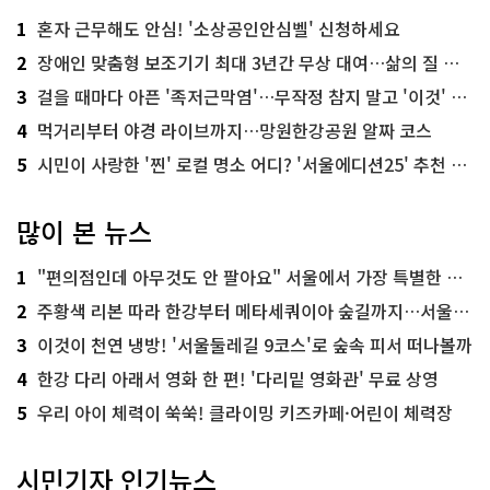
1
혼자 근무해도 안심! '소상공인안심벨' 신청하세요
2
장애인 맞춤형 보조기기 최대 3년간 무상 대여…삶의 질 높인다
3
걸을 때마다 아픈 '족저근막염'…무작정 참지 말고 '이것' 해보세요!
4
먹거리부터 야경 라이브까지…망원한강공원 알짜 코스
5
시민이 사랑한 '찐' 로컬 명소 어디? '서울에디션25' 추천 코스
많이 본 뉴스
1
"편의점인데 아무것도 안 팔아요" 서울에서 가장 특별한 편의점의 정체
2
주황색 리본 따라 한강부터 메타세쿼이아 숲길까지…서울둘레길 15코스
3
이것이 천연 냉방! '서울둘레길 9코스'로 숲속 피서 떠나볼까
4
한강 다리 아래서 영화 한 편! '다리밑 영화관' 무료 상영
5
우리 아이 체력이 쑥쑥! 클라이밍 키즈카페·어린이 체력장
시민기자 인기뉴스