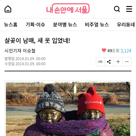
본
페
내
문
이
내
손
검
메
바
지
손
안
색
뉴
로
상
안
주
에
창
전
가
단
에
뉴스홈
기획·이슈
분야별 뉴스
비주얼 뉴스
우리동네
요
서
열
체
기
으
서
서
울
기
보
로
울
비
기
이
-
살곶이 남매, 새 옷 입었네!
스
동
서
바
울
좋
시민기자 이승철
49
조회
3,124
로
시
아
가
대
발행일
2014.01.09. 00:00
요
기
페
S
글
글
표
수정일
2014.01.09. 00:00
이
N
자
자
소
지
S
크
크
통
U
공
기
기
포
R
유
크
작
털
L
하
게
게
복
기
변
변
사
경
경
하
하
기
기