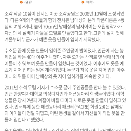
조각 작품 10점이 전시된 이곳 조각공원은 2008년 10월에 조성되었
다. 다른 9개의 작품들과 함께 전시된 남매상의 본래 작품이름은 <동
심의 여행>이다. 높이 70cm인 남매상의 남자아이는 오원영작가가
자신의 세 살배기 아들을 모델로 만들었다고 한다. 그런데 설치 첫해
겨울부터 누군가가 예쁜 옷을 만들어 입히기 시작했다.
수소문 끝에 옷을 만들어 입혀준 주인공이 밝혀졌다. 인근에 사는 봉
제업을 하는 40대 아주머니였다. 자주 오가는 산책로 옆 남매상의 아
이들이 추워 보여 옷을 만들어 입혔다는 것이었다. 이후에도 옷을 예
쁘게 지어 입히는 일은 계속되었다. 누군가 처음 옷을 지어 입힌 아주
머니의 뒤를 이어 남매상의 옷 지어 입히기를 계속한 것이다.
2011년 추석 무렵 기자가 수소문 끝에 주인공들을 만나 볼 수 있었다.
인근 한양여자대학교 의상디자인과 패션동아리 학생들이었다. 여학
생들은 당시 2년째 계절이 바뀔 때마다 새로운 옷을 만들어 입히고 있
었다. 인터뷰에 응한 패션동아리 패크레(FACRE) 회원 2명은 남매상
의 아이들이 정말 귀엽고, 어린 동생들 같아서 자신들이 직접 옷을 만
들어 입힌다고 했었다.
올겨울에도 어김없이 청동조각상 <동심의 여행> 아니 <남매상>에 따