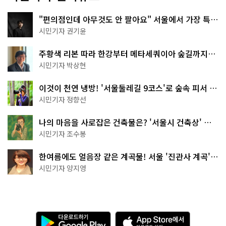
"편의점인데 아무것도 안 팔아요" 서울에서 가장 특별
한 편의점의 정체
시민기자 권기윤
주황색 리본 따라 한강부터 메타세쿼이아 숲길까지…
서울둘레길 15코스
시민기자 박상현
이것이 천연 냉방! '서울둘레길 9코스'로 숲속 피서 떠
나볼까
시민기자 정향선
나의 마음을 사로잡은 건축물은? '서울시 건축상' 수
상작 공개!
시민기자 조수봉
한여름에도 얼음장 같은 계곡물! 서울 '진관사 계곡'이
천국이네~
시민기자 양지영
다
A
운
p