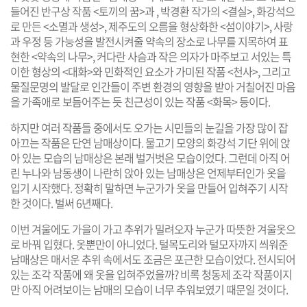
들어진 반구상 작품 <토끼의 꿈>과
, 박경환 작가의 <결실>, 화강석으
로 만든 <소멸과 생성>, 제주도의 오름을 형상화한 <섬이야기>, 사랑
과 우정 등 가능성을 발전시켜줄 약속의 장소로 나무를 지목하여 표
현한 <약속의 나무>, 커다란 사슴과 작은 의자가 마주보고 서있는 특
이한 형상의 <대화>와 민화적인 요소가 가미된 작품 <천사>, 그리고
물질문명의 발달로 인간들이 주변 환경의 영향을 받아 거칠어진 마음
을 가족애로 보듬어주는 듯 친근성이 있는 작품 <화목> 등이다.
하지만 여러 작품들 중에서도 오가는 시민들의 눈길을 가장 많이 잡
아끄는 작품은 단연 남매상이다. 물고기 모양의 화강석 기단 위에 앉
아 있는 모습의 남매상은 본래 벌거벗은 모습이었다. 그런데 아직 어
린 누나와 남동생이 나란히 앉아 있는 남매상은 언제부터인가 옷을
입기 시작했다. 정확히 말하면 누군가가 옷을 만들어 입혀주기 시작
한 것이다. 벌써 6년째다.
이번 겨울에도 가을이 가고 추위가 밀려오자 누군가 따뜻한 겨울옷으
로 바꿔 입혔다. 옷뿐만이 아니었다. 털목도리와 털모자까지 씌워준
남매상은 매서운 추위 속에서도 조금은 포근한 모습이었다. 전시되어
있는 조각 작품에 왜 옷을 입혀주었을까? 비록 청동제 조각 작품이지
만 아직 어려보이는 남매의 모습이 너무 추워보였기 때문일 것이다.