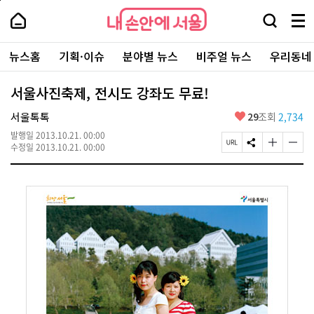
본
페
내
문
이
내
손
검
메
바
지
손
안
색
뉴
로
상
안
주
에
창
전
가
단
에
뉴스홈
기획·이슈
분야별 뉴스
비주얼 뉴스
우리동네
요
서
열
체
기
으
서
서
울
기
보
로
울
비
기
이
-
서울사진축제, 전시도 강좌도 무료!
스
동
서
바
울
좋
서울톡톡
29
조회
2,734
로
시
아
가
대
발행일
2013.10.21. 00:00
요
기
페
S
글
글
표
수정일
2013.10.21. 00:00
이
N
자
자
소
지
S
크
크
통
U
공
기
기
포
R
유
크
작
털
L
하
게
게
복
기
변
변
사
경
경
하
하
기
기