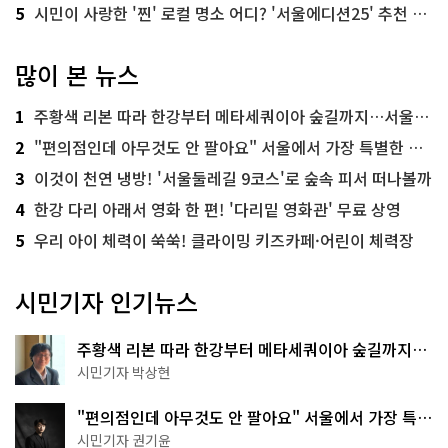
5
시민이 사랑한 '찐' 로컬 명소 어디? '서울에디션25' 추천 코스
많이 본 뉴스
1
주황색 리본 따라 한강부터 메타세쿼이아 숲길까지…서울둘레길 15코스
2
"편의점인데 아무것도 안 팔아요" 서울에서 가장 특별한 편의점의 정체
3
이것이 천연 냉방! '서울둘레길 9코스'로 숲속 피서 떠나볼까
4
한강 다리 아래서 영화 한 편! '다리밑 영화관' 무료 상영
5
우리 아이 체력이 쑥쑥! 클라이밍 키즈카페·어린이 체력장
시민기자 인기뉴스
주황색 리본 따라 한강부터 메타세쿼이아 숲길까지…
서울둘레길 15코스
시민기자 박상현
"편의점인데 아무것도 안 팔아요" 서울에서 가장 특별
한 편의점의 정체
시민기자 권기윤