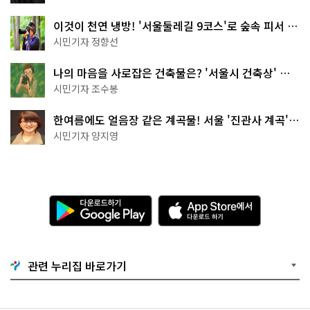
이것이 천연 냉방! '서울둘레길 9코스'로 숲속 피서 떠
나볼까
시민기자 정향선
나의 마음을 사로잡은 건축물은? '서울시 건축상' 수
상작 공개!
시민기자 조수봉
한여름에도 얼음장 같은 계곡물! 서울 '진관사 계곡'이
천국이네~
시민기자 양지영
다
A
운
p
로
p
드
S
하
t
기
o
관련 누리집 바로가기
G
r
o
e
o
에
g
서