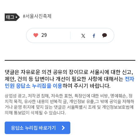
기
태
#서울사진축제
사
그
관
련
태
좋
29
카
트
페
그
아
카
위
이
요
오
터
스
톡
북
댓글은 자유로운 의견 공유의 장이므로 서울시에 대한 신고,
제안, 건의 등 답변이나 개선이 필요한 사항에 대해서는
전자
민원 응답소 누리집을 이용
하여 주시기 바랍니다.
상업성 광고, 저작권 침해, 저속한 표현, 특정인에 대한 비방, 명예훼손, 정
치적 목적, 유사한 내용의 반복적 글, 개인정보 유출,그 밖에 공익을 저해하
거나 운영 취지에 맞지 않는 댓글은 서울특별시 조례 및 개인정보보호법에
의해 통보없이 삭제될 수 있습니다.
응답소 누리집 바로가기