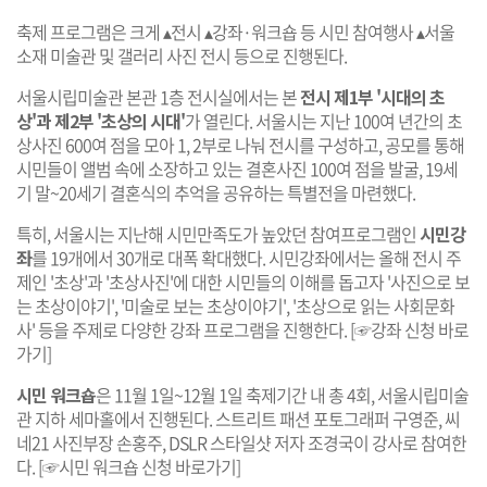
축제 프로그램은 크게 ▴전시 ▴강좌·워크숍 등 시민 참여행사 ▴서울
소재 미술관 및 갤러리 사진 전시 등으로 진행된다.
서울시립미술관 본관 1층 전시실에서는 본
전시 제1부 '시대의 초
상'과 제2부 '초상의 시대'
가 열린다. 서울시는 지난 100여 년간의 초
상사진 600여 점을 모아 1, 2부로 나눠 전시를 구성하고, 공모를 통해
시민들이 앨범 속에 소장하고 있는 결혼사진 100여 점을 발굴, 19세
기 말~20세기 결혼식의 추억을 공유하는 특별전을 마련했다.
특히, 서울시는 지난해 시민만족도가 높았던 참여프로그램인
시민강
좌
를 19개에서 30개로 대폭 확대했다. 시민강좌에서는 올해 전시 주
제인 '초상'과 '초상사진'에 대한 시민들의 이해를 돕고자 '사진으로 보
는 초상이야기', '미술로 보는 초상이야기', '초상으로 읽는 사회문화
사' 등을 주제로 다양한 강좌 프로그램을 진행한다. [
☞강좌 신청 바로
가기
]
시민 워크숍
은 11월 1일~12월 1일 축제기간 내 총 4회, 서울시립미술
관 지하 세마홀에서 진행된다. 스트리트 패션 포토그래퍼 구영준, 씨
네21 사진부장 손홍주, DSLR 스타일샷 저자 조경국이 강사로 참여한
다. [
☞시민 워크숍 신청 바로가기
]