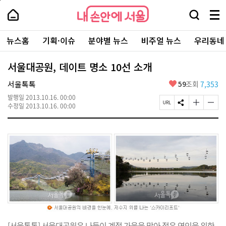
본
페
내
문
이
내
손
검
메
바
지
손
안
색
뉴
로
상
안
주
에
창
전
가
단
에
뉴스홈
기획·이슈
분야별 뉴스
비주얼 뉴스
우리동네
요
서
열
체
기
으
서
서
울
기
보
로
울
비
기
이
-
서울대공원, 데이트 명소 10선 소개
스
동
서
바
울
좋
서울톡톡
59
조회
7,353
로
시
아
가
대
발행일
2013.10.16. 00:00
요
기
페
S
글
글
표
수정일
2013.10.16. 00:00
이
N
자
자
소
지
S
크
크
통
U
공
기
기
포
R
유
크
작
털
L
하
게
게
복
기
변
변
사
경
경
하
하
기
기
[서울톡톡] 서울대공원은 나들이 계절 가을을 맞아 젊은 연인을 위한