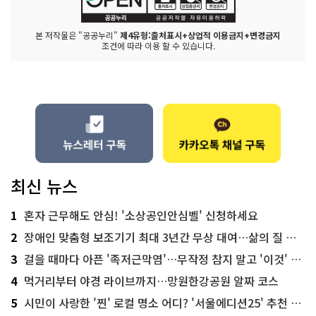
본 저작물은 "공공누리"
제4유형:출처표시+상업적 이용금지+변경금지
조건에 따라 이용 할 수 있습니다.
최신 뉴스
1
혼자 근무해도 안심! '소상공인안심벨' 신청하세요
2
장애인 맞춤형 보조기기 최대 3년간 무상 대여…삶의 질 높인다
3
걸을 때마다 아픈 '족저근막염'…무작정 참지 말고 '이것' 해보세요!
4
먹거리부터 야경 라이브까지…망원한강공원 알짜 코스
5
시민이 사랑한 '찐' 로컬 명소 어디? '서울에디션25' 추천 코스