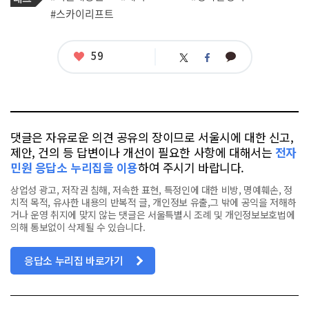
그
관
#스카이리프트
련
태
그
좋
59
카
트
페
아
카
위
이
요
오
터
스
톡
북
댓글은 자유로운 의견 공유의 장이므로 서울시에 대한 신고,
제안, 건의 등 답변이나 개선이 필요한 사항에 대해서는
전자
민원 응답소 누리집을 이용
하여 주시기 바랍니다.
상업성 광고, 저작권 침해, 저속한 표현, 특정인에 대한 비방, 명예훼손, 정
치적 목적, 유사한 내용의 반복적 글, 개인정보 유출,그 밖에 공익을 저해하
거나 운영 취지에 맞지 않는 댓글은 서울특별시 조례 및 개인정보보호법에
의해 통보없이 삭제될 수 있습니다.
응답소 누리집 바로가기