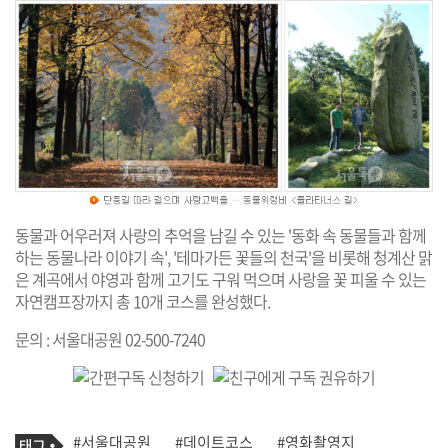
동물과 어우러져 사랑의 추억을 남길 수 있는 '동화 속 동물들과 함께
하는 동물나라 이야기 속', '테마가든 꽃들의 천국'을 비롯해 청계산 맑
은 계곡에서 야영과 함께 고기도 구워 먹으며 사랑을 꽃 피울 수 있는
자연캠프장까지 총 10개 코스를 완성했다.
문의 : 서울대공원 02-500-7240
기
태
#서울대공원
#데이트코스
#영화촬영지
사