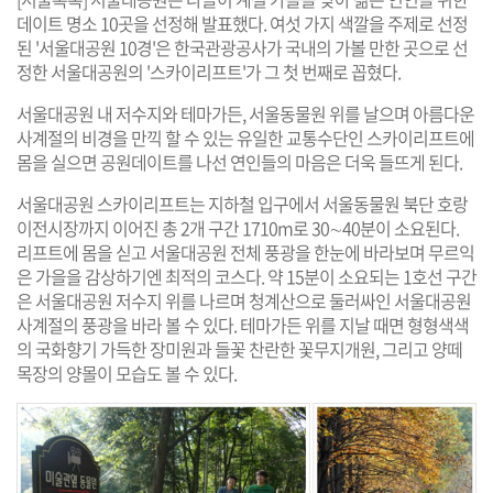
데이트 명소 10곳을 선정해 발표했다. 여섯 가지 색깔을 주제로 선정
된 '서울대공원 10경'은 한국관광공사가 국내의 가볼 만한 곳으로 선
정한 서울대공원의 '스카이리프트'가 그 첫 번째로 꼽혔다.
서울대공원 내 저수지와 테마가든, 서울동물원 위를 날으며 아름다운
사계절의 비경을 만끽 할 수 있는 유일한 교통수단인 스카이리프트에
몸을 실으면 공원데이트를 나선 연인들의 마음은 더욱 들뜨게 된다.
서울대공원 스카이리프트는 지하철 입구에서 서울동물원 북단 호랑
이전시장까지 이어진 총 2개 구간 1710m로 30∼40분이 소요된다.
리프트에 몸을 싣고 서울대공원 전체 풍광을 한눈에 바라보며 무르익
은 가을을 감상하기엔 최적의 코스다. 약 15분이 소요되는 1호선 구간
은 서울대공원 저수지 위를 나르며 청계산으로 둘러싸인 서울대공원
사계절의 풍광을 바라 볼 수 있다. 테마가든 위를 지날 때면 형형색색
의 국화향기 가득한 장미원과 들꽃 찬란한 꽃무지개원, 그리고 양떼
목장의 양몰이 모습도 볼 수 있다.