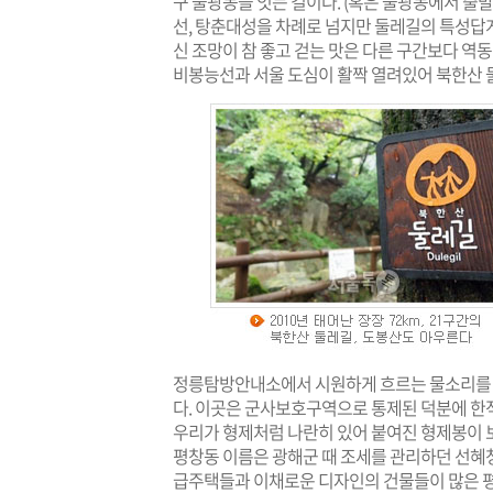
구 불광동을 잇는 길이다. (혹은 불광동에서 출
선, 탕춘대성을 차례로 넘지만 둘레길의 특성답게
신 조망이 참 좋고 걷는 맛은 다른 구간보다 역
비봉능선과 서울 도심이 활짝 열려있어 북한산 
정릉탐방안내소에서 시원하게 흐르는 물소리를 
다. 이곳은 군사보호구역으로 통제된 덕분에 한적
우리가 형제처럼 나란히 있어 붙여진 형제봉이 
평창동 이름은 광해군 때 조세를 관리하던 선혜청
급주택들과 이채로운 디자인의 건물들이 많은 