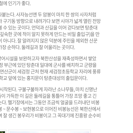
철에 인기가 좋다.
붙는다. 사자능선엔 두 암봉이 마치 한 쌍의 사자처럼
라 구기동 방향으로 내려가다 보면 시야가 넓게 열린 전망
 수 있는 곳이다. 언덕과 산길을 이어 걷다보면 탕춘대
깊숙한 곳에 적이 알지 못하게 만드는 비밀 출입구)을 만
 아니다. 잘 알려지지 않은 덕분에 주민을 제외한 산꾼
장 순하다. 둘레길과 잘 어울리는 곳이다.
에 방어시설을 보완하고자 북한산성을 재축성하면서 쌓았
검정 부근에 있던 탕춘대 일대에 군사를 배치하고 군량을
는 연산군이 세검정 근처 현재 세검정초등학교 자리에 풍류
대학교 앞에 있는 홍지문이 탕춘대성의 출입문이다.
시작된다. 구불구불하게 자라난 소나무들, 마치 신명난
이 가득한 이 길은 둘레길을 통틀어 가장 조망 좋고 긴
닿는다. 헬기장에서는 그동안 조금씩 얼굴을 드러내던 비봉
비봉 ~ 문수봉 ~ 보현봉으로 이어진 비봉능선은 북한산에서
며 잘 생긴 봉우리가 비봉이고 그 꼭대기에 진흥왕 순수비