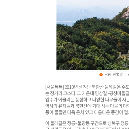
[서울톡톡] 2010년 생겨난 북한산 둘레길은 수
는 장거리 코스다. 그 가운데 명상길~평창마을길~
엽수가 어울리는 풍성하고 다양한 나무들이 사는
역사의 유적들과 북한산에 기대 사는 마을의 다양
풍이 물들면 더욱 운치 있고 아름다운 풍경이 펼
이 둘레길은 정릉~불광동 구간으로 성북구 정