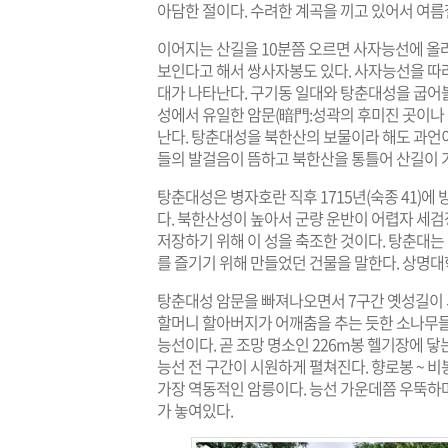
아담한 절이다. 수려한 계곡을 끼고 있어서 여름
이어지는 산길을 10분쯤 오르면 사자능선에 올라
보인다고 해서 쌍사자봉도 있다. 사자능선을 따
대가 나타난다. 구기동 일대와 탕춘대성을 굽어볼
성에서 유일한 암문(暗門:성곽의 후미진 곳이나 
난다. 탕춘대성을 북한산의 보물이라 해도 과언이
들의 발걸음이 뜸하고 북한산을 통틀어 산길이 가
탕춘대성은 병자호란 직후 1715년(숙종 41)
다. 북한산성이 높아서 군량 운반이 어렵자 세
저장하기 위해 이 성을 축조한 것이다. 탕춘대
를 즐기기 위해 만들었던 건물을 말한다. 상명
탕춘대성 암문을 빠져나오면서 7구간 옛성길이 
할머니 할아버지가 어깨춤을 추는 듯한 소나무들
능선이다. 곧 조망 명소인 226m봉 헬기장에 
능선 전 구간이 시원하게 펼쳐진다. 향로봉 ~ 
가장 역동적인 암릉이다. 능선 가운데쯤 우뚝하
가 놓여있다.