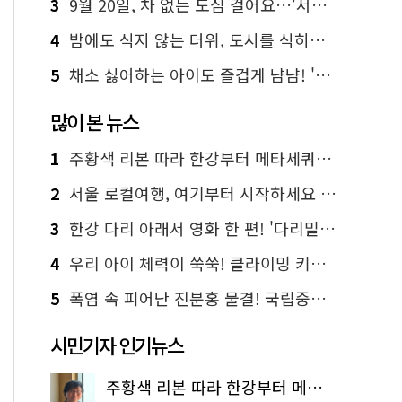
3
9월 20일, 차 없는 도심 걸어요…'서울 걷자 페스티벌' 선착순 5천명
4
밤에도 식지 않는 더위, 도시를 식히는 시원한 해법은?
5
채소 싫어하는 아이도 즐겁게 냠냠! '찾아가는 서울시 식생활 교육' 현장
많이 본 뉴스
1
주황색 리본 따라 한강부터 메타세쿼이아 숲길까지…서울둘레길 15코스
2
서울 로컬여행, 여기부터 시작하세요 '서울에디션25'
3
한강 다리 아래서 영화 한 편! '다리밑 영화관' 무료 상영
4
우리 아이 체력이 쑥쑥! 클라이밍 키즈카페·어린이 체력장
5
폭염 속 피어난 진분홍 물결! 국립중앙박물관 배롱나무 명소
시민기자 인기뉴스
주황색 리본 따라 한강부터 메타세쿼이아 숲길까지…서울둘레길 15코스