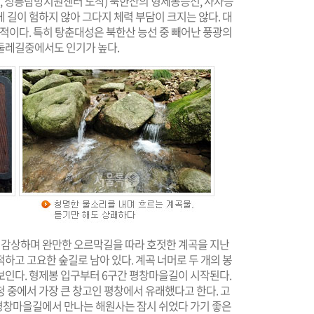
발, 정릉탐방지원센터 도착) 북한산의 형제봉능선, 사자능
 길이 험하지 않아 그다지 체력 부담이 크지는 않다. 대
동적이다. 특히 탕춘대성은 북한산 능선 중 빼어난 풍광의
둘레길중에서도 인기가 높다.
감상하며 완만한 오르막길을 따라 호젓한 계곡을 지난
하고 고요한 숲길로 남아 있다. 계곡 너머로 두 개의 봉
보인다. 형제봉 입구부터 6구간 평창마을길이 시작된다.
 중에서 가장 큰 창고인 평창에서 유래했다고 한다. 고
평창마을길에서 만나는 해원사는 잠시 쉬었다 가기 좋은