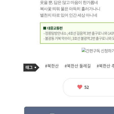
웃을 뿐, 답은 않고 마음이 한가롭네
복사꽃 띄워 물은 아득히 흘러가나니
별천지 따로 있어 인간 세상 아니네
■ 대중교통편
- 정릉탐방안내소 ; 4호선 길음역 3번 출구로 나와 143
- 불광동 거북 약수터 ; 3호선 불광역 2번 출구로 나와 
기
태
#북한산
#북한산 둘레길
#북한산 
사
그
관
련
태
그
좋
52
아
요