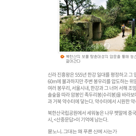
신라 진흥왕은 555년 한강 일대를 평정하고 그 
60m에 불과하지만 주변 봉우리를 압도하는 위
여러 봉우리, 서울시내, 한강과 그 너머 서해 조
솔숲을 따라 암봉인 족두리봉(수리봉)을 바라보
과 거북 약수터에 닿는다. 약수터에서 시원한 약
북한산국립공원에서 세워놓은 나무 팻말에 중국
시, <산중문답>이 기억에 남는다.
묻노니, 그대는 왜 푸른 산에 사는가