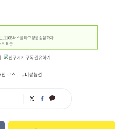
번, 110B 버스를 타고 정릉 종점 하차
도보 10분
추천 코스
#비봉능선
카
트
페
카
위
이
오
터
스
톡
북