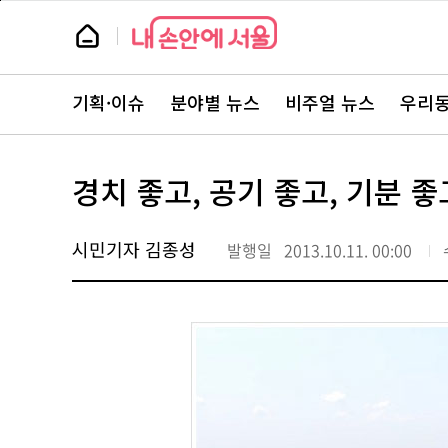
본
페
문
이
뉴
바
지
스
로
상
룸
가
단
뉴
기
으
스
로
기획·이슈
분야별 뉴스
비주얼 뉴스
우리동
주
이
요
동
서
비
스
경치 좋고, 공기 좋고, 기분 좋
바
로
가
기
시민기자 김종성
발행일
2013.10.11. 00:00