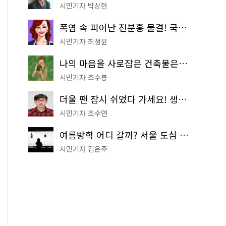
시민기자 박상현
폭염 속 피어난 진분홍 물결! 국립중앙박물관 배롱나무 명소
시민기자 최정윤
나의 마음을 사로잡은 건축물은? '서울시 건축상' 수상작 공개!
시민기자 조수봉
더울 땐 잠시 쉬었다 가세요! 생수 냉장고부터 해피소·무더위쉼터까지
시민기자 조수연
여름방학 어디 갈까? 서울 도심 무료 실내 여행 코스 추천
시민기자 김은주