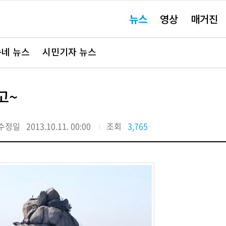
주
뉴스
영상
매거진
요
서
비
스
바
네 뉴스
시민기자 뉴스
로
가
기"
고~
수정일
2013.10.11. 00:00
조회
3,765