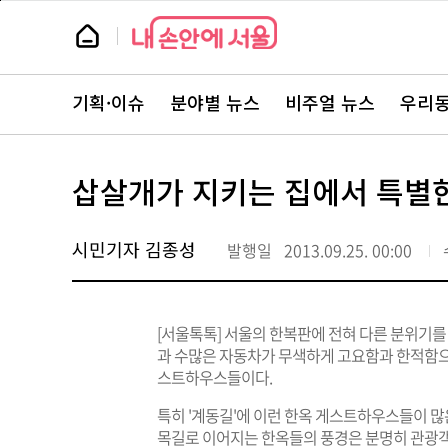
본
페
문
이
뉴
바
지
스
로
상
룸
가
단
뉴
기
으
스
로
기획·이슈
분야별 뉴스
비주얼 뉴스
우리동
주
이
요
동
서
비
스
삽살개가 지키는 집에서 특별
바
로
가
기
시민기자 김종성
발행일
2013.09.25. 00:00
[서울톡톡] 서울의 한복판에 전혀 다른 분위기를
과 수많은 자동차가 무색하게 고요함과 한적함으로
스트하우스들이다.
특히 '계동길'에 이런 한옥 게스트하우스들이 많
목길로 이어지는 한옥들의 풍경은 분명히 관광객