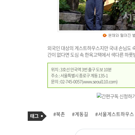
외국인 대상의 게스트하우스지만 국내 손님도 숙
간이 없다면 도심 속 한옥고택에서 색다른 하룻밤
위치 : 3호선 안국역 3번 출구 도보 10분
주소 : 서울특별시 종로구 계동 135-1
문의 : 02-745-0057(
www.seoul110.com
)
기
태
#북촌
#계동길
#서울게스트하우스
사
그
관
련
태
그