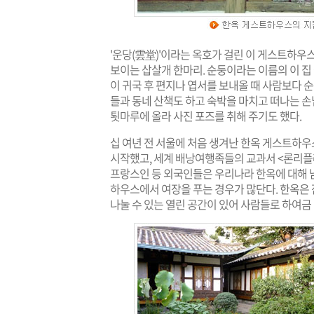
'운당(雲堂)'이라는 옥호가 걸린 이 게스트하우
보이는 삽살개 한마리. 순둥이라는 이름의 이 집 
이 귀국 후 편지나 엽서를 보내올 때 사람보다 
들과 동네 산책도 하고 숙박을 마치고 떠나는 손
툇마루에 올라 사진 포즈를 취해 주기도 했다.
십 여년 전 서울에 처음 생겨난 한옥 게스트하
시작했고, 세계 배낭여행족들의 교과서 <론리플래
프랑스인 등 외국인들은 우리나라 한옥에 대해 
하우스에서 여장을 푸는 경우가 많단다. 한옥은 
나눌 수 있는 열린 공간이 있어 사람들로 하여금