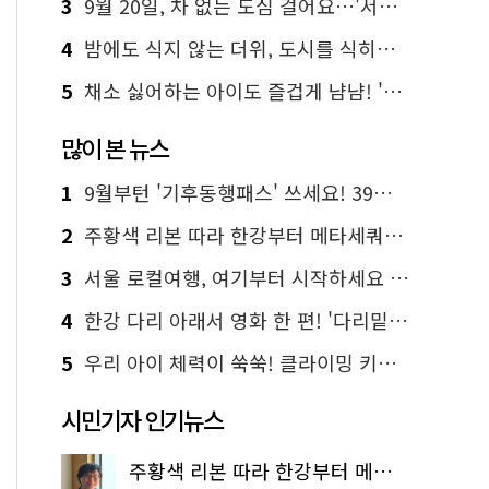
3
9월 20일, 차 없는 도심 걸어요…'서울 걷자 페스티벌' 선착순 5천명
4
밤에도 식지 않는 더위, 도시를 식히는 시원한 해법은?
5
채소 싫어하는 아이도 즐겁게 냠냠! '찾아가는 서울시 식생활 교육' 현장
많이 본 뉴스
1
9월부턴 '기후동행패스' 쓰세요! 39세까지 청년 혜택
2
주황색 리본 따라 한강부터 메타세쿼이아 숲길까지…서울둘레길 15코스
3
서울 로컬여행, 여기부터 시작하세요 '서울에디션25'
4
한강 다리 아래서 영화 한 편! '다리밑 영화관' 무료 상영
5
우리 아이 체력이 쑥쑥! 클라이밍 키즈카페·어린이 체력장
시민기자 인기뉴스
주황색 리본 따라 한강부터 메타세쿼이아 숲길까지…서울둘레길 15코스