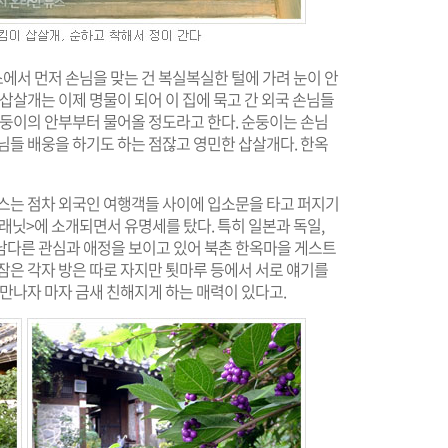
스에서 먼저 손님을 맞는 건 복실복실한 털에 가려 눈이 안
삽살개는 이제 명물이 되어 이 집에 묵고 간 외국 손님들
순둥이의 안부부터 물어올 정도라고 한다. 순둥이는 손님
님들 배웅을 하기도 하는 점잖고 영민한 삽살개다. 한옥
우스는 점차 외국인 여행객들 사이에 입소문을 타고 퍼지기
닛>에 소개되면서 유명세를 탔다. 특히 일본과 독일,
남다른 관심과 애정을 보이고 있어 북촌 한옥마을 게스트
잠은 각자 방은 따로 자지만 툇마루 등에서 서로 얘기를
 만나자 마자 금새 친해지게 하는 매력이 있다고.