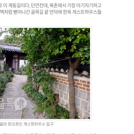
로 이 계동길이다. 단언컨데, 북촌에서 가장 아기자기하고
 잎맥처럼 뻗어나간 골목길 끝 언덕에 한옥 게스트하우스들