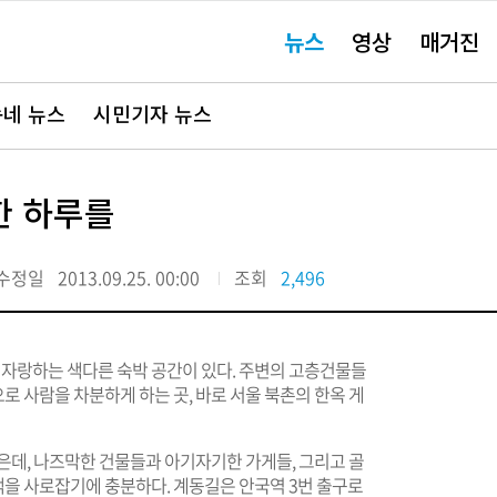
주
뉴스
영상
매거진
요
서
비
스
바
네 뉴스
시민기자 뉴스
로
가
기"
한 하루를
수정일
2013.09.25. 00:00
조회
2,496
 자랑하는 색다른 숙박 공간이 있다. 주변의 고층건물들
 사람을 차분하게 하는 곳, 바로 서울 북촌의 한옥 게
은데, 나즈막한 건물들과 아기자기한 가게들, 그리고 골
을 사로잡기에 충분하다. 계동길은 안국역 3번 출구로