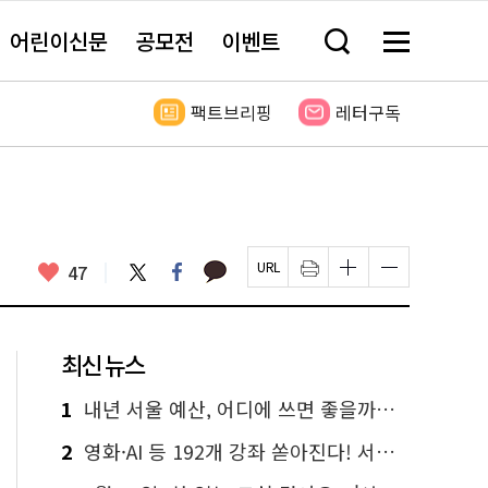
어린이신문
공모전
이벤트
검
메
색
뉴
창
전
열
체
팩트브리핑
레터구독
기
보
기
카
좋
트
페
47
페
인
글
글
카
위
이
아
이
쇄
자
자
오
터
스
요
지
하
크
크
톡
북
U
기
기
기
R
새
크
작
L
창
게
게
최신 뉴스
복
열
변
변
사
림
경
경
하
하
1
내년 서울 예산, 어디에 쓰면 좋을까요? 온라인 투표
기
기
2
영화·AI 등 192개 강좌 쏟아진다! 서울시민대학 선착순 신청