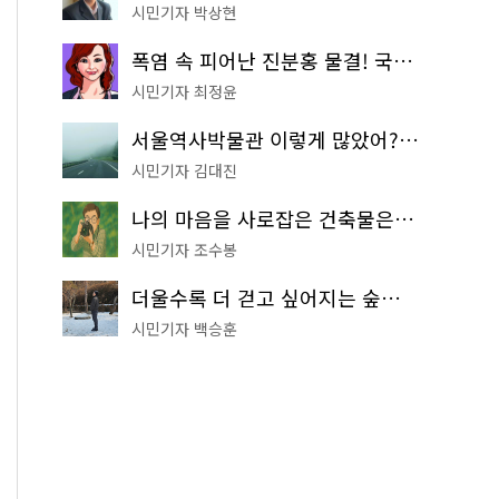
시민기자 박상현
폭염 속 피어난 진분홍 물결! 국립중앙박물관 배롱나무 명소
시민기자 최정윤
서울역사박물관 이렇게 많았어? 주말마다 한 곳씩 떠나는 역사 산책
시민기자 김대진
나의 마음을 사로잡은 건축물은? '서울시 건축상' 수상작 공개!
시민기자 조수봉
더울수록 더 걷고 싶어지는 숲길! 서울둘레길 '아차산 코스'
시민기자 백승훈