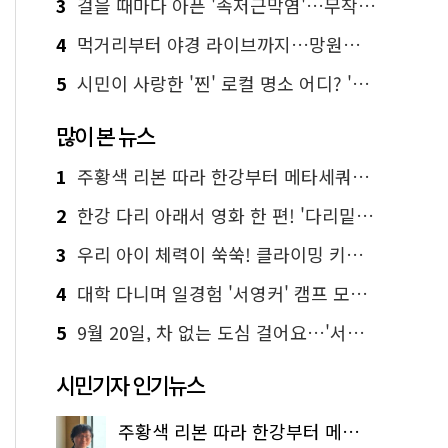
3
걸을 때마다 아픈 '족저근막염'…무작정 참지 말고 '이것' 해보세요!
4
먹거리부터 야경 라이브까지…망원한강공원 알짜 코스
5
시민이 사랑한 '찐' 로컬 명소 어디? '서울에디션25' 추천 코스
많이 본 뉴스
1
주황색 리본 따라 한강부터 메타세쿼이아 숲길까지…서울둘레길 15코스
2
한강 다리 아래서 영화 한 편! '다리밑 영화관' 무료 상영
3
우리 아이 체력이 쑥쑥! 클라이밍 키즈카페·어린이 체력장
4
대학 다니며 일경험 '서영커' 캠프 모집…전액 무료
5
9월 20일, 차 없는 도심 걸어요…'서울 걷자 페스티벌' 선착순 5천명
시민기자 인기뉴스
주황색 리본 따라 한강부터 메타세쿼이아 숲길까지…서울둘레길 15코스