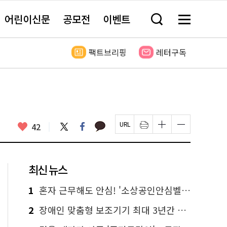
어린이신문
공모전
이벤트
검
메
색
뉴
창
전
열
체
팩트브리핑
레터구독
기
보
기
카
좋
트
페
42
페
인
글
글
카
위
이
아
이
쇄
자
자
오
터
스
요
지
하
크
크
톡
북
U
기
기
기
R
새
크
작
L
창
게
게
최신 뉴스
복
열
변
변
사
림
경
경
하
하
1
혼자 근무해도 안심! '소상공인안심벨' 신청하세요
기
기
2
장애인 맞춤형 보조기기 최대 3년간 무상 대여…삶의 질 높인다