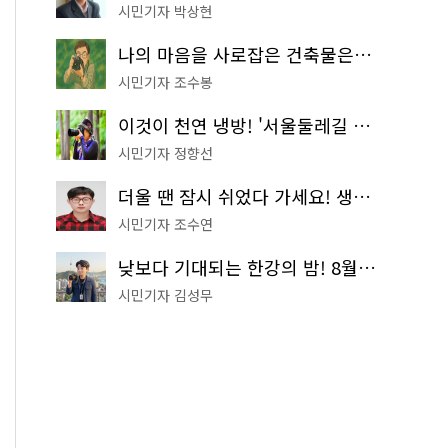
시민기자 박상현
나의 마음을 사로잡은 건축물은? '서울시 건축상' 수상작 공개!
시민기자 조수봉
이것이 천연 냉방! '서울둘레길 9코스'로 숲속 피서 떠나볼까
시민기자 정향선
더울 땐 잠시 쉬었다 가세요! 생수 냉장고부터 해피소·무더위쉼터까지
시민기자 조수연
낮보다 기대되는 한강의 밤! 8월 한정 무료 '한강 밤핑' 예약은?
시민기자 김성무