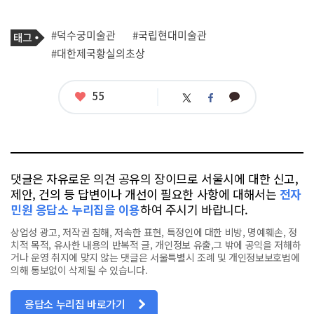
기
태
#덕수궁미술관
#국립현대미술관
사
그
관
#대한제국황실의초상
련
태
그
좋
55
카
트
페
아
카
위
이
요
오
터
스
톡
북
댓글은 자유로운 의견 공유의 장이므로 서울시에 대한 신고,
제안, 건의 등 답변이나 개선이 필요한 사항에 대해서는
전자
민원 응답소 누리집을 이용
하여 주시기 바랍니다.
상업성 광고, 저작권 침해, 저속한 표현, 특정인에 대한 비방, 명예훼손, 정
치적 목적, 유사한 내용의 반복적 글, 개인정보 유출,그 밖에 공익을 저해하
거나 운영 취지에 맞지 않는 댓글은 서울특별시 조례 및 개인정보보호법에
의해 통보없이 삭제될 수 있습니다.
응답소 누리집 바로가기