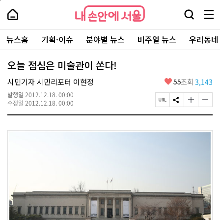
본
페
내
문
이
내
손
검
메
바
지
손
안
색
뉴
로
상
안
주
에
창
전
가
단
에
뉴스홈
기획·이슈
분야별 뉴스
비주얼 뉴스
우리동네
요
서
열
체
기
으
서
서
울
기
보
로
울
비
기
이
-
오늘 점심은 미술관이 쏜다!
스
동
서
바
울
좋
시민기자 시민리포터 이현정
55
조회
3,143
로
시
아
가
대
발행일
2012.12.18. 00:00
요
기
페
S
글
글
표
수정일
2012.12.18. 00:00
이
N
자
자
소
지
S
크
크
통
U
공
기
기
포
R
유
크
작
털
L
하
게
게
복
기
변
변
사
경
경
하
하
기
기