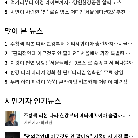
4
먹거리부터 야경 라이브까지…망원한강공원 알짜 코스
5
시민이 사랑한 '찐' 로컬 명소 어디? '서울에디션25' 추천 코스
많이 본 뉴스
1
주황색 리본 따라 한강부터 메타세쿼이아 숲길까지…서울둘레길 15코스
2
"편의점인데 아무것도 안 팔아요" 서울에서 가장 특별한 편의점의 정체
3
이것이 천연 냉방! '서울둘레길 9코스'로 숲속 피서 떠나볼까
4
한강 다리 아래서 영화 한 편! '다리밑 영화관' 무료 상영
5
우리 아이 체력이 쑥쑥! 클라이밍 키즈카페·어린이 체력장
시민기자 인기뉴스
주황색 리본 따라 한강부터 메타세쿼이아 숲길까지…
서울둘레길 15코스
시민기자 박상현
"편의점인데 아무것도 안 팔아요" 서울에서 가장 특별