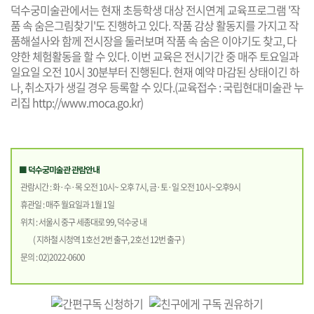
덕수궁미술관에서는 현재 초등학생 대상 전시연계 교육프로그램 '작
품 속 숨은그림찾기'도 진행하고 있다. 작품 감상 활동지를 가지고 작
품해설사와 함께 전시장을 둘러보며 작품 속 숨은 이야기도 찾고, 다
양한 체험활동을 할 수 있다. 이번 교육은 전시기간 중 매주 토요일과
일요일 오전 10시 30분부터 진행된다. 현재 예약 마감된 상태이긴 하
나, 취소자가 생길 경우 등록할 수 있다.(교육접수 : 국립현대미술관 누
리집
http://www.moca.go.kr
)
■ 덕수궁미술관 관람안내
관람시간 : 화·수·목 오전 10시~ 오후 7시, 금·토·일 오전 10시~오후9시
휴관일 : 매주 월요일과 1월 1일
위치 : 서울시 중구 세종대로 99, 덕수궁 내
( 지하철 시청역 1호선 2번 출구, 2호선 12번 출구 )
문의 : 02)2022-0600