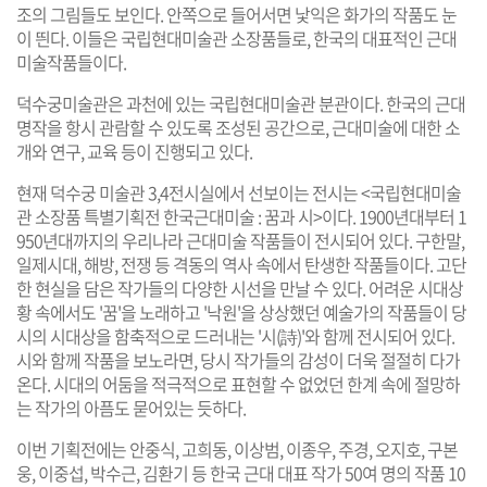
조의 그림들도 보인다. 안쪽으로 들어서면 낯익은 화가의 작품도 눈
이 띈다. 이들은 국립현대미술관 소장품들로, 한국의 대표적인 근대
미술작품들이다.
덕수궁미술관은 과천에 있는 국립현대미술관 분관이다. 한국의 근대
명작을 항시 관람할 수 있도록 조성된 공간으로, 근대미술에 대한 소
개와 연구, 교육 등이 진행되고 있다.
현재 덕수궁 미술관 3,4전시실에서 선보이는 전시는 <국립현대미술
관 소장품 특별기획전 한국근대미술 : 꿈과 시>이다. 1900년대부터 1
950년대까지의 우리나라 근대미술 작품들이 전시되어 있다. 구한말,
일제시대, 해방, 전쟁 등 격동의 역사 속에서 탄생한 작품들이다. 고단
한 현실을 담은 작가들의 다양한 시선을 만날 수 있다. 어려운 시대상
황 속에서도 '꿈'을 노래하고 '낙원'을 상상했던 예술가의 작품들이 당
시의 시대상을 함축적으로 드러내는 '시(詩)'와 함께 전시되어 있다.
시와 함께 작품을 보노라면, 당시 작가들의 감성이 더욱 절절히 다가
온다. 시대의 어둠을 적극적으로 표현할 수 없었던 한계 속에 절망하
는 작가의 아픔도 묻어있는 듯하다.
이번 기획전에는 안중식, 고희동, 이상범, 이종우, 주경, 오지호, 구본
웅, 이중섭, 박수근, 김환기 등 한국 근대 대표 작가 50여 명의 작품 10