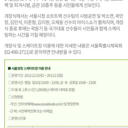
랙 및 피겨시범, 금관 10중주 등을 시민들에게 선보인다.
개장식에서는 서울시청 쇼트트랙 선수팀의 시범공연 및 박소연, 곽민
정, 김민석, 이준형, 김지원, 오재웅 선수의 아이스쇼가 펼쳐지며, 개장
식 종료 후에는 곽윤기 등 국가대표 선수들이 시민들과 함께 스케이
팅하는 시간을 가질 예정이다.
개장식 및 스케이트장 이용에 대한 자세한 내용은 서울특별시체육회
(02-490-2711)로 문의하면 안내받을 수 있다.
■ 서울광장 스케이트장 이용 안내
○운영기간 : 2012.12.15(토) ~ 2013.2.3(일)
○운영시간 : 평일·일요일 10:00 ~ 22:00, 금·토·공휴일 10:00 ~ 23:00
○이 용 료 : 1회 1시간 1,000원(스케이트 대여료 포함)
○신청방법
- 개 인 : 인터넷예매(
www.seoulskate.or.kr
) 및 현장판매
- 단 체 : 사전예약(전화 또는 이메일)
○운영시간표