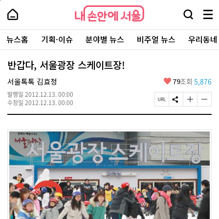
본
페
내
문
이
내
손
검
메
바
지
손
안
색
뉴
로
상
안
주
에
창
전
가
단
에
뉴스홈
기획·이슈
분야별 뉴스
비주얼 뉴스
우리동네
요
서
열
체
기
으
서
서
울
기
보
로
울
비
기
이
-
반갑다, 서울광장 스케이트장!
스
동
서
바
울
좋
서울톡톡 김효정
79
조회
5,876
로
시
아
가
대
발행일
2012.12.13. 00:00
요
기
페
S
글
글
표
수정일
2012.12.13. 00:00
이
N
자
자
소
지
S
크
크
통
U
공
기
기
포
R
유
크
작
털
L
하
게
게
복
기
변
변
사
경
경
하
하
기
기