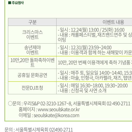
■ 주요행사
구분
이벤트 내용
- 일시 : 12.24(월) 13:00 / 25(화) 16:00
크리스마스
- 내용 : 캐롤페스티벌, 재즈밴드연주 및
이벤트
이팅
송년제야
- 일시 : 12.31(월) 23:59~24:00
이벤트
- 내용 : 이용객과 함께 하는 새해맞이 카
10만,20만 돌파축하이벤
10만, 20만 번째 이용객에게 축하 기념품
트
- 일시 : 매주 토, 일요일 14:00~14:40, 15:3
공휴일 문화공연
- 내용 : 마술, 인형극, 아카펠라, 재즈, 탭
- 일시 : 매일 16:30~18:00, 19:30~20:00
전문DJ초청
- 내용 : 신청곡 및 사연 소개
○문의 : 우리S&P 02-3210-1267~8, 서울특별시체육회 02-490-2711
홈페이지 :
www.seoulskate.or.kr
이메일 :
seoulskate@korea.com
문의 : 서울특별시체육회 02)490-2711