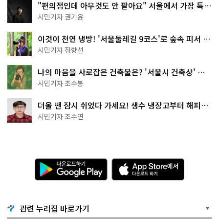
"편의점인데 아무것도 안 팔아요" 서울에서 가장 특별
한 편의점의 정체
시민기자 권기윤
이것이 천연 냉방! '서울둘레길 9코스'로 숲속 피서 떠
나볼까
시민기자 정향선
나의 마음을 사로잡은 건축물은? '서울시 건축상' 수
상작 공개!
시민기자 조수봉
더울 땐 잠시 쉬었다 가세요! 생수 냉장고부터 해피소
·무더위쉼터까지
시민기자 조수연
다
A
운
p
로
p
드
S
하
t
기
o
관련 누리집 바로가기
G
r