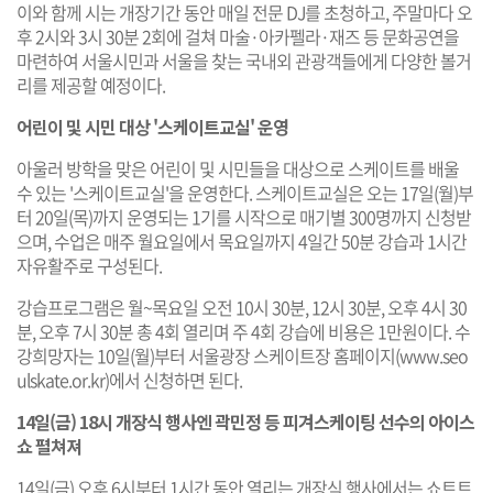
이와 함께 시는 개장기간 동안 매일 전문 DJ를 초청하고, 주말마다 오
후 2시와 3시 30분 2회에 걸쳐 마술·아카펠라·재즈 등 문화공연을
마련하여 서울시민과 서울을 찾는 국내외 관광객들에게 다양한 볼거
리를 제공할 예정이다.
어린이 및 시민 대상 '스케이트교실' 운영
아울러 방학을 맞은 어린이 및 시민들을 대상으로 스케이트를 배울
수 있는 '스케이트교실'을 운영한다. 스케이트교실은 오는 17일(월)부
터 20일(목)까지 운영되는 1기를 시작으로 매기별 300명까지 신청받
으며, 수업은 매주 월요일에서 목요일까지 4일간 50분 강습과 1시간
자유활주로 구성된다.
강습프로그램은 월~목요일 오전 10시 30분, 12시 30분, 오후 4시 30
분, 오후 7시 30분 총 4회 열리며 주 4회 강습에 비용은 1만원이다. 수
강희망자는 10일(월)부터 서울광장 스케이트장 홈페이지(
www.seo
ulskate.or.kr
)에서 신청하면 된다.
14일(금) 18시 개장식 행사엔 곽민정 등 피겨스케이팅 선수의 아이스
쇼 펼쳐져
14일(금) 오후 6시부터 1시간 동안 열리는 개장식 행사에서는 쇼트트