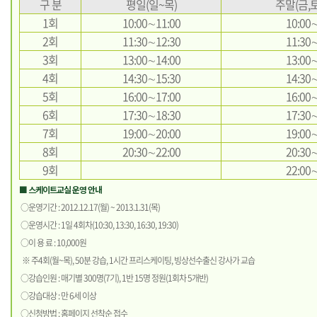
구 분
평일(일~목)
주말(금,
1회
10:00∼11:00
10:00
2회
11:30∼12:30
11:30
3회
13:00∼14:00
13:00
4회
14:30∼15:30
14:30
5회
16:00∼17:00
16:00
6회
17:30∼18:30
17:30
7회
19:00∼20:00
19:00
8회
20:30∼22:00
20:30
9회
22:00
■ 스케이트교실 운영 안내
○운영기간 : 2012.12.17(월) ~ 2013.1.31(목)
○운영시간 : 1일 4회차(10:30, 13:30, 16:30, 19:30)
○이 용 료 : 10,000원
※ 주4회(월~목), 50분 강습, 1시간 프리스케이팅, 빙상선수출신 강사가 교습
○강습인원 : 매기별 300명(7기), 1반 15명 정원(1회차 5개반)
○강습대상 : 만 6세 이상
○신청방법 : 홈페이지 선착순 접수