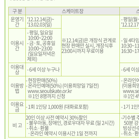
구 분
스케이트장
운영기
'12.12.14(금)~
- 평일(월
간
'13.02.03(일)
'12.12.1
- 평일, 일요일
10:00~22:00
※12.14(금)은 개장식 관계로
- 일 4타
이용시
- 금·토, 공휴일
현장 판매만 실시, 개장식후
10:30~11
간
10:00~23:00
23:00시까지 무료이용
16:30~17
(일요일저녁은
제외)
이용대
- 6세 이상 누구나
- 6세 이
상
- 현장판매(50%)
- 온라인
이용방
- 온라인예매(50%) (이용희망일 7일전)
(이용희망
법
www.seoulskate.or.kr
www.seo
※1인 8명까지 신청
※1인 4
이용요
- 1회 1인당 1,000원 (대화료포함)
- 1기 1인
금
20인 이상 사전 예약시 30%할인
-기수별 주
- 불우아동, 장애인, 경로우대자 무료 (일 2시간)
50분 강
비 고
- 취소·환불
빙상선수
·온라인 예약시 이용시간 1일 전까지
- 취소·