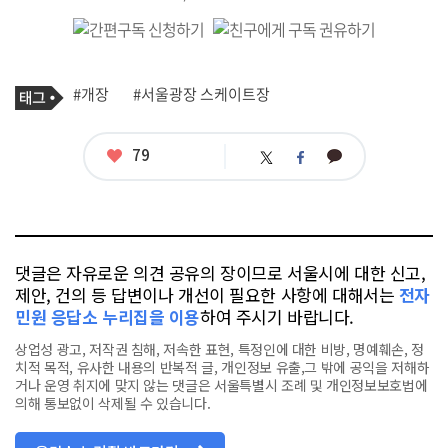
기
태
#개장
#서울광장 스케이트장
사
그
관
련
태
좋
79
카
트
페
그
아
카
위
이
요
오
터
스
톡
북
댓글은 자유로운 의견 공유의 장이므로 서울시에 대한 신고,
제안, 건의 등 답변이나 개선이 필요한 사항에 대해서는
전자
민원 응답소 누리집을 이용
하여 주시기 바랍니다.
상업성 광고, 저작권 침해, 저속한 표현, 특정인에 대한 비방, 명예훼손, 정
치적 목적, 유사한 내용의 반복적 글, 개인정보 유출,그 밖에 공익을 저해하
거나 운영 취지에 맞지 않는 댓글은 서울특별시 조례 및 개인정보보호법에
의해 통보없이 삭제될 수 있습니다.