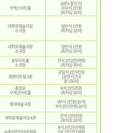
(60% 할인가)
코엑스아트홀
자유석 1만원
(회차당 20석)
대학로예술극장
일반석 1만원
소극장
(회차당 10석)
대학로예술극장
일반석 1만원
소극장
(회차당 10석)
충무아트홀
전석 2만2천5백원
소극장
(회차당 30석)
균일석 1만 9천원
경향아트힐 3층
(공연기간내
총 150석)
충정로
R석 2만5천원
구세군아트홀
(회차당 50석)
VIP석 3만원(30석)
롯데예술극장
R석 2만5천원(30석)
전석 1만5천원
대학로예술마당 4관
(회차장 20석)
R석 2만2천5백원
능동어린이대공원돔
S석 1만7천 5백원