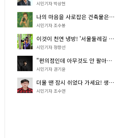
시민기자 박상현
나의 마음을 사로잡은 건축물은? '서울시 건축상' 수상작 공개!
시민기자 조수봉
이것이 천연 냉방! '서울둘레길 9코스'로 숲속 피서 떠나볼까
시민기자 정향선
"편의점인데 아무것도 안 팔아요" 서울에서 가장 특별한 편의점의 정체
시민기자 권기윤
더울 땐 잠시 쉬었다 가세요! 생수 냉장고부터 해피소·무더위쉼터까지
시민기자 조수연