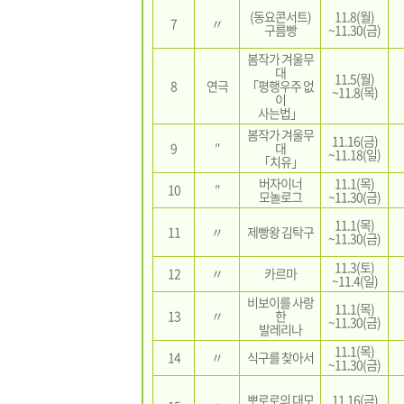
(동요콘서트)
11.8(월)
7
〃
구름빵
~11.30(금)
봄작가 겨울무
대
11.5(월)
8
연극
「평행우주 없
~11.8(목)
이
사는법」
봄작가 겨울무
11.16(금)
9
″
대
~11.18(일)
「치유」
버자이너
11.1(목)
10
″
모놀로그
~11.30(금)
11.1(목)
11
〃
제빵왕 김탁구
~11.30(금)
11.3(토)
12
〃
카르마
~11.4(일)
비보이를 사랑
11.1(목)
13
〃
한
~11.30(금)
발레리나
11.1(목)
14
〃
식구를 찾아서
~11.30(금)
뽀로로의 대모
11.16(금)