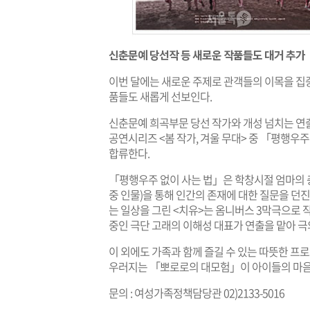
신춘문예 당선작 등 새로운 작품들도 대거 추가
이번 달에는 새로운 주제로 관객들의 이목을 집
품들도 새롭게 선보인다.
신춘문예 희곡부문 당선 작가와 개성 넘치는 
공연시리즈 <봄 작가, 겨울 무대> 중 「평행
합류한다.
「평행우주 없이 사는 법」은 학창시절 엄마의 
중 인물)을 통해 인간의 존재에 대한 질문을 던
는 일상을 그린 <치유>는 옴니버스 3막극으로 작
중인 극단 고래의 이해성 대표가 연출을 맡아 극
이 외에도 가족과 함께 즐길 수 있는 따뜻한 프
우러지는 「뽀로로의 대모험」이 아이들의 마음
문의 : 여성가족정책담당관 02)2133-5016