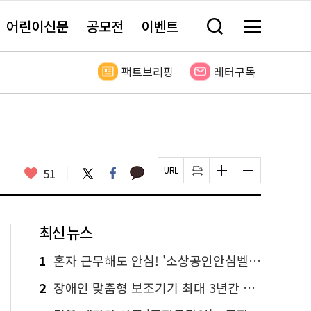
어린이신문
공모전
이벤트
검
메
색
뉴
창
전
열
체
팩트브리핑
레터구독
기
보
기
카
좋
트
페
51
페
인
글
글
카
위
이
아
이
쇄
자
자
오
터
스
요
지
하
크
크
톡
북
U
기
기
기
R
새
크
작
L
창
게
게
최신 뉴스
복
열
변
변
사
림
경
경
하
하
1
혼자 근무해도 안심! '소상공인안심벨' 신청하세요
기
기
2
장애인 맞춤형 보조기기 최대 3년간 무상 대여…삶의 질 높인다