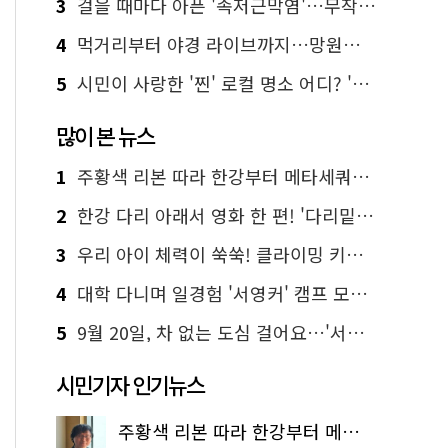
3
걸을 때마다 아픈 '족저근막염'…무작정 참지 말고 '이것' 해보세요!
4
먹거리부터 야경 라이브까지…망원한강공원 알짜 코스
5
시민이 사랑한 '찐' 로컬 명소 어디? '서울에디션25' 추천 코스
많이 본 뉴스
1
주황색 리본 따라 한강부터 메타세쿼이아 숲길까지…서울둘레길 15코스
2
한강 다리 아래서 영화 한 편! '다리밑 영화관' 무료 상영
3
우리 아이 체력이 쑥쑥! 클라이밍 키즈카페·어린이 체력장
4
대학 다니며 일경험 '서영커' 캠프 모집…전액 무료
5
9월 20일, 차 없는 도심 걸어요…'서울 걷자 페스티벌' 선착순 5천명
시민기자 인기뉴스
주황색 리본 따라 한강부터 메타세쿼이아 숲길까지…서울둘레길 15코스