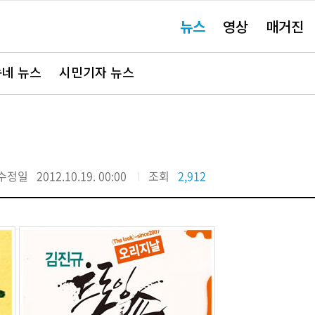
주
뉴스
영상
매거진
요
서
비
스
바
네 뉴스
시민기자 뉴스
로
가
기"
수정일
2012.10.19. 00:00
조회
2,912