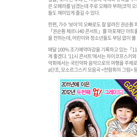
은 오페라를 남겼는데 주로 오페라 부파(코믹 오
들도 재미있게 즐길 수 있다.
한편, 가수 '보아'의 오빠로도 잘 알려진 권순
「권순훤 체르니40 콘서트」를 마포재단 아트홀에
을 전하는데, 어린이와 청소년들도 부담 없이 볼
매달 100% 조기예약마감을 기록하고 있는「
게 좋겠다. '11시 콘서트'에서는 차이코프스키와
악회에서는 국민악파 음악으로의 여행을 주제로 
a단조, 모소르그스키 모음곡 <전람회의 그림> 등