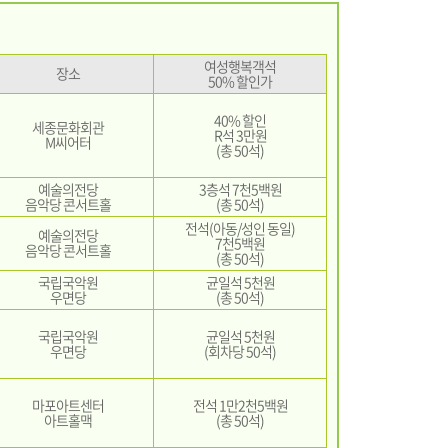
여성행복객석
장소
50% 할인가
40% 할인
세종문화회관
R석 3만원
M씨어터
(총 50석)
예술의전당
3층석 7천5백원
음악당 콘서트홀
(총 50석)
전석(아동/성인 동일)
예술의전당
7천5백원
음악당 콘서트홀
(총 50석)
국립국악원
균일석 5천원
우면당
(총 50석)
국립국악원
균일석 5천원
우면당
(회차당 50석)
마포아트센터
전석 1만2천5백원
아트홀맥
(총 50석)