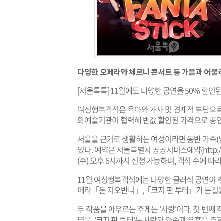
다양한 오페라와 체르니 콘서트 등 가을과 어울
[서울톡톡] 11월에도 다양한 공연을 50% 할인
여성행복객석은 육아와 가사 및 경제적 부담으
화예술기관이 협력해 반값 할인된 가격으로 공연
서울을 근거로 생활하는 여성이라면 동반 가족(남
있다. 예약은 서울특별시 공공서비스예약(
http:
(수) 오후 6시까지 신청 가능하며, 객석 수에 
11월 여성행복객석에는 다양한 클래식 공연이 추
페라「돈 지오반니」,「코지 판 투테」가 눈길을
두 작품을 아우르는 주제는 '사랑'이다. 첫 번째 작
멸을, '코지 판 투테'는 사랑의 약속과 유혹을 주