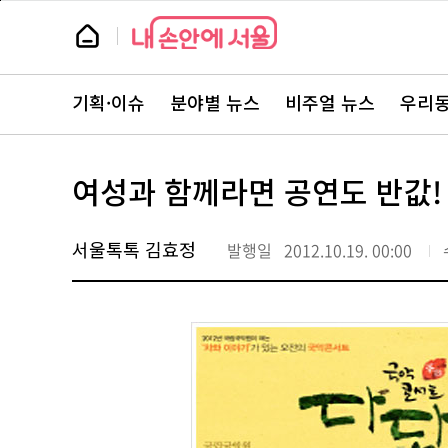
본
페
문
이
뉴
바
지
스
로
상
룸
가
단
뉴
기
으
스
로
기획·이슈
분야별 뉴스
비주얼 뉴스
우리동
주
이
요
동
서
비
스
여성과 함께라면 공연도 반값!
바
로
가
기
서울톡톡 김효정
발행일
2012.10.19. 00:00