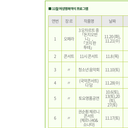
■ 11월 여성행복객석 프로그램
연번
장 르
작품명
날짜
3 모차르트 중
「돈지오반
11.20 (화),
1
오페라
니」,
11.21(수)
「코지 판
투테」
2
콘서트
11시 콘서트
11.8 (목)
3
〃
청소년 음악회
11.10(토)
(국악콘서트)
4
〃
11.28(수)
다 담
10.6(토),
13(토),20
5
〃
토요명품공연
(토),
27(토)
권순훤 체르니
콘서트
6
〃
11.17(토)
(체르니40&
소나타)