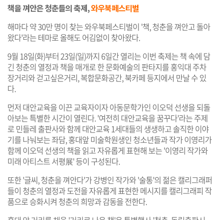
책을 껴안은 청춘들의 축제,
와우북페스티벌
해마다 약 30만 명이 찾는 와우북페스티벌이 '책, 청춘을 껴안고 돌아
왔다'라는 테마로 올해도 어김없이 찾아왔다.
9월 18일(화)부터 23일(일)까지 6일간 열리는 이번 축제는 책 속에 담
긴 청춘의 열정과 책을 매개로 한 문화예술의 판타지를 홍익대 주차
장거리와 걷고싶은거리, 복합문화공간, 북카페 등지에서 만날 수 있
다.
먼저 대안교육을 이끈 교육자이자 아동문학가인 이오덕 선생을 되돌
아보는 특별한 시간이 열린다. '여전히 대안교육을 꿈꾸다'라는 주제
로 민들레 출판사와 함께 대안교육 1세대들의 생생하고 솔직한 이야
기를 나눠보는 좌담, 홍대앞 미술학원생인 청소년들과 작가 이영리가
함께 이오덕 선생의 책을 읽고 자유롭게 표현해 보는 '이영리 작가와
미래 아티스트 서평展' 등이 구성된다.
또한 '글씨, 청춘을 껴안다'가 강병인 작가와 '술통'의 젊은 캘리그래퍼
들이 청춘의 열정과 도전을 자유롭게 표현한 메시지를 캘리그래피 작
품으로 승화시켜 청춘의 희망과 감동을 전한다.