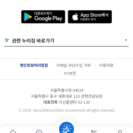
다
A
운
p
로
p
드
S
하
t
기
o
관련 누리집 바로가기
G
r
o
e
o
에
g
서
l
다
개인정보처리방침
이메일 무단수집 거부
이용약관
e
운
P
로
PC버전
l
드
a
하
y
기
서울특별시청 04524
서울특별시 중구 세종대로 110 콘텐츠담당관
대표전화
다산콜센터
02-120
ⓒ
2020. Seoul Metropolitan Government all rights reserved.