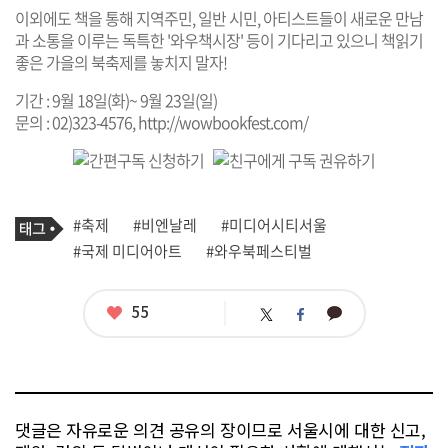
이외에도 책을 통해 지역주민, 일반 시민, 아티스트들이 새로운 만남
과 소통을 이루는 독특한 '와우책시장' 등이 기다리고 있으니 책읽기
좋은 가을의 북축제를 놓치지 말자!
기간 : 9월 18일(화)~ 9월 23일(일)
문의 : 02)323-4576,
http://wowbookfest.com/
기
태
#축제
#비엔날레
#미디어시티서울
사
그
관
#국제 미디어아트
#와우북페스티벌
련
태
그
좋
55
카
트
페
아
카
위
이
요
오
터
스
톡
북
댓글은 자유로운 의견 공유의 장이므로 서울시에 대한 신고,