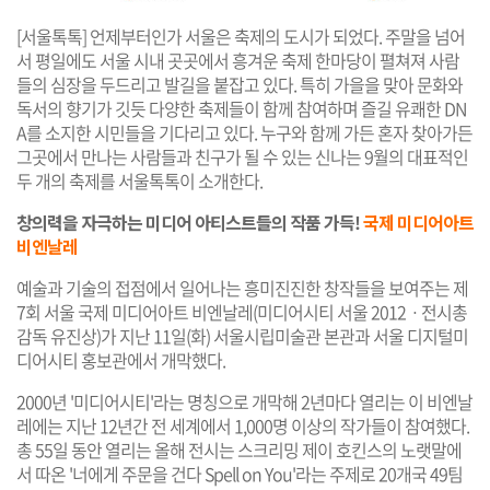
[서울톡톡] 언제부터인가 서울은 축제의 도시가 되었다. 주말을 넘어
서 평일에도 서울 시내 곳곳에서 흥겨운 축제 한마당이 펼쳐져 사람
들의 심장을 두드리고 발길을 붙잡고 있다. 특히 가을을 맞아 문화와
독서의 향기가 깃듯 다양한 축제들이 함께 참여하며 즐길 유쾌한 DN
A를 소지한 시민들을 기다리고 있다. 누구와 함께 가든 혼자 찾아가든
그곳에서 만나는 사람들과 친구가 될 수 있는 신나는 9월의 대표적인
두 개의 축제를 서울톡톡이 소개한다.
창의력을 자극하는 미디어 아티스트들의 작품 가득!
국제 미디어아트
비엔날레
예술과 기술의 접점에서 일어나는 흥미진진한 창작들을 보여주는 제
7회 서울 국제 미디어아트 비엔날레(미디어시티 서울 2012ㆍ전시총
감독 유진상)가 지난 11일(화) 서울시립미술관 본관과 서울 디지털미
디어시티 홍보관에서 개막했다.
2000년 '미디어시티'라는 명칭으로 개막해 2년마다 열리는 이 비엔날
레에는 지난 12년간 전 세계에서 1,000명 이상의 작가들이 참여했다.
총 55일 동안 열리는 올해 전시는 스크리밍 제이 호킨스의 노랫말에
서 따온 '너에게 주문을 건다 Spell on You'라는 주제로 20개국 49팀