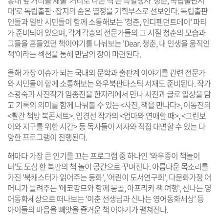
홍대 앞 거리를 채울 '거리로 나온 책'은 특별행사 '청춘, 독립출판시
대'로 독립출판·잡지의 숨은 열정을 기획부스로 선보인다. 독립출판
인들과 일반 시민들이 함께 소통해보는 '청춘, 인디펜던트데이' 파티
가 준비되어 있으며, 각계각층의 전문가들의 그 시절 청춘의 모습과
그들을 흔들었던 책이야기를 나눠보는 'Dear. 청춘, 내 인생을 움직인
책'이라는 섹션을 통해 만남의 장이 마련된다.
올해 가장 이슈가 되는 국내외 문학과 출판계 이야기를 관련 전문가
와 시민들이 함께 소통해보는 와우북판타스틱 서재도 준비된다. 작가
소광숙과 사진작가 임종진을 한자리에서 만나 사진과 글로 일상을 담
고 기록의 의미를 함께 나눠볼 수 있는 <사진, 책을 만나다>, 이동진의
<빨간 책방 북콘서트>, 임경선 작가의 <엄마와 연애할 때>, <그린보
이와 지구를 위한 시간> 등 독자들이 저자와 직접 대면할 수 있는 다
양한 프로그램이 진행된다.
해마다 가장 큰 인기를 끄는 프로그램 중 하나인 '와우종이 책놀이
터'도 도심 한 복판의 책 놀이 공간으로 꾸며진다. 아름다운 목소리를
가진 '북캐스터가 읽어주는 동화', '어린이 도서연구회', 다문화가정 어
머니가 들려주는 '에코팜므와 함께 몽골, 아프리카 책 여행', 신나는 영
어동화세상으로 떠나보는 '이춘 선생님과 신나는 영어동화세상' 등
아이들의 마음을 빼앗을 즐거운 책 이야기가 펼쳐진다.