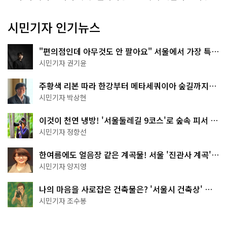
시민기자 인기뉴스
"편의점인데 아무것도 안 팔아요" 서울에서 가장 특별
한 편의점의 정체
시민기자 권기윤
주황색 리본 따라 한강부터 메타세쿼이아 숲길까지…
서울둘레길 15코스
시민기자 박상현
이것이 천연 냉방! '서울둘레길 9코스'로 숲속 피서 떠
나볼까
시민기자 정향선
한여름에도 얼음장 같은 계곡물! 서울 '진관사 계곡'이
천국이네~
시민기자 양지영
나의 마음을 사로잡은 건축물은? '서울시 건축상' 수
상작 공개!
시민기자 조수봉