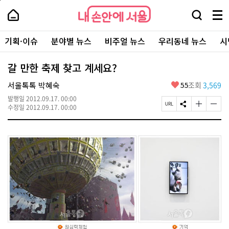
본
페
내
문
이
내
손
검
메
바
지
손
안
색
뉴
로
상
안
주
에
창
전
가
단
에
기획·이슈
분야별 뉴스
비주얼 뉴스
우리동네 뉴스
시
요
서
열
체
기
으
서
서
울
기
보
로
울
비
기
이
-
갈 만한 축제 찾고 계세요?
스
동
서
바
울
좋
서울톡톡 박혜숙
55
조회
3,569
로
시
아
가
대
발행일
2012.09.17. 00:00
요
기
페
S
글
글
표
수정일
2012.09.17. 00:00
이
N
자
자
소
지
S
크
크
통
U
공
기
기
포
R
유
크
작
털
L
하
게
게
복
기
변
변
사
경
경
하
하
기
기