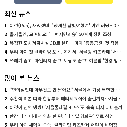
최신 뉴스
1
이런(Run), 재밌겠네! '양재천 달빛야행런' 야간 러닝…300명 모집
2
올가을엔, 모여봐요! '매헌시민의숲' 50여개 정원 조성
3
복잡한 도시계획시설 3D로 본다…미아 '층층공원' 첫 적용
4
우리 아이 첫 클라이밍 도전, 여기서! 서울형 키즈카페 '서울가족플라자점'
5
쓰레기 줍고, 마일리지 줍고, 보람도 줍고! 여름밤 '한강 밤마실 줍깅'
많이 본 뉴스
1
"편의점인데 아무것도 안 팔아요" 서울에서 가장 특별한 편의점의 정체
2
주황색 리본 따라 한강부터 메타세쿼이아 숲길까지…서울둘레길 15코스
3
이것이 천연 냉방! '서울둘레길 9코스'로 숲속 피서 떠나볼까
4
한강 다리 아래서 영화 한 편! '다리밑 영화관' 무료 상영
5
우리 아이 체력이 쑥쑥! 클라이밍 키즈카페·어린이 체력장