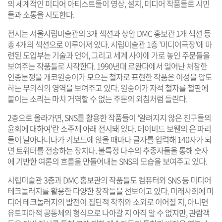
의 세계적인 미디어 아티스트들이 영상, 설치, 미디어 작품들로 시민
들과 소통을 시도한다.
전시는 서울시립미술관의 3개 섹션과 상암 DMC 홍보관 1개 섹션 등
총 4개의 섹션으로 이루어져 있다. 시립미술관 1층 '미디어극장'에 마
련된 도입부는 기술과 언어, 그리고 세계 사이에 가로 놓인 주문들을
보여주는 작품들로 시작한다. 1990년대 르완다에서 일어난 처참한
인종분쟁을 개코원숭이가 모으는 철자로 표현한 작품은 이성을 압도
하는 무의식의 영역을 보여주고 있다. 원숭이가 자석 철자를 철판에
붙이는 소리는 마치 거역할 수 없는 주문의 외침처럼 들린다.
2층으로 올라가면, SNS를 활용한 작품들이 '알려지지 않은 친구들의
윤회에 대하여'란 소주제 아래 전시돼 있다. 데이비드 보웬의 은 파리
들이 날아다니다가 키보드에 앉을 때마다 글자를 입력해 140자가 되
면 트위터를 전송하는 장치다. 불특정 다수의 추종자들을 통해 숫자
에 기반한 여론의 흐름을 만들어내는 SNS의 모습을 보여주고 있다.
시립미술관 3층과 DMC 홍보관의 작품들도 컴퓨터와 SNS 등 미디어
테크놀러지를 활용한 다양한 창작들을 선보이고 있다. 미래사회에 미
디어 테크놀러지의 발전이 집단적 착취와 소외로 이어질 지, 아니면
유토피아적 공동체의 형식으로 나아갈 지 아직 알 수 없지만, 관람객