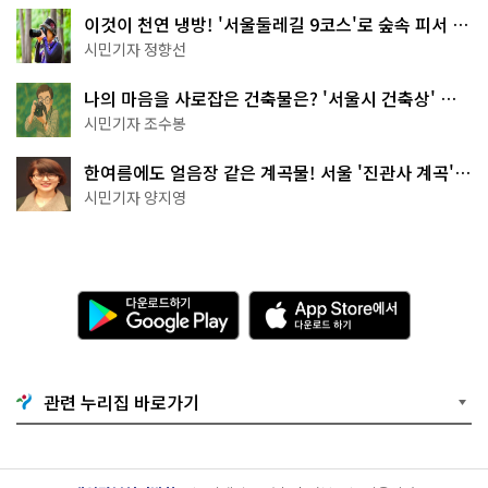
이것이 천연 냉방! '서울둘레길 9코스'로 숲속 피서 떠
나볼까
시민기자 정향선
나의 마음을 사로잡은 건축물은? '서울시 건축상' 수
상작 공개!
시민기자 조수봉
한여름에도 얼음장 같은 계곡물! 서울 '진관사 계곡'이
천국이네~
시민기자 양지영
다
A
운
p
로
p
드
S
하
t
기
o
관련 누리집 바로가기
G
r
o
e
o
에
g
서
l
다