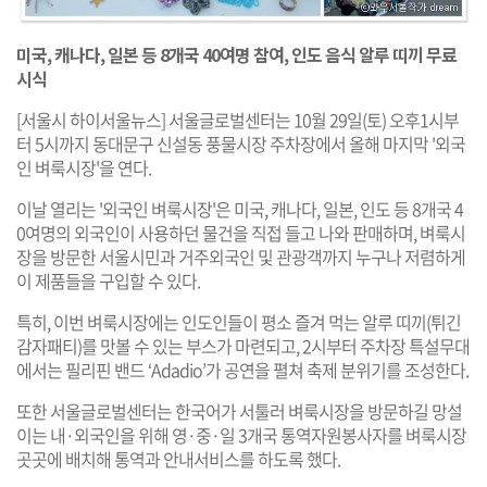
미국, 캐나다, 일본 등 8개국 40여명 참여, 인도 음식 알루 띠끼 무료
시식
[서울시 하이서울뉴스] 서울글로벌센터는 10월 29일(토) 오후1시부
터 5시까지 동대문구 신설동 풍물시장 주차장에서 올해 마지막 '외국
인 벼룩시장'을 연다.
이날 열리는 '외국인 벼룩시장'은 미국, 캐나다, 일본, 인도 등 8개국 4
0여명의 외국인이 사용하던 물건을 직접 들고 나와 판매하며, 벼룩시
장을 방문한 서울시민과 거주외국인 및 관광객까지 누구나 저렴하게
이 제품들을 구입할 수 있다.
특히, 이번 벼룩시장에는 인도인들이 평소 즐겨 먹는 알루 띠끼(튀긴
감자패티)를 맛볼 수 있는 부스가 마련되고, 2시부터 주차장 특설무대
에서는 필리핀 밴드 ‘Adadio’가 공연을 펼쳐 축제 분위기를 조성한다.
또한 서울글로벌센터는 한국어가 서툴러 벼룩시장을 방문하길 망설
이는 내·외국인을 위해 영·중·일 3개국 통역자원봉사자를 벼룩시장
곳곳에 배치해 통역과 안내서비스를 하도록 했다.