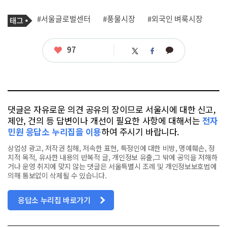
기
태
#서울글로벌센터
#풍물시장
#외국인 벼룩시장
사
그
관
련
태
좋
97
카
트
페
그
아
카
위
이
요
오
터
스
톡
북
댓글은 자유로운 의견 공유의 장이므로 서울시에 대한 신고,
제안, 건의 등 답변이나 개선이 필요한 사항에 대해서는
전자
민원 응답소 누리집을 이용
하여 주시기 바랍니다.
상업성 광고, 저작권 침해, 저속한 표현, 특정인에 대한 비방, 명예훼손, 정
치적 목적, 유사한 내용의 반복적 글, 개인정보 유출,그 밖에 공익을 저해하
거나 운영 취지에 맞지 않는 댓글은 서울특별시 조례 및 개인정보보호법에
의해 통보없이 삭제될 수 있습니다.
응답소 누리집 바로가기