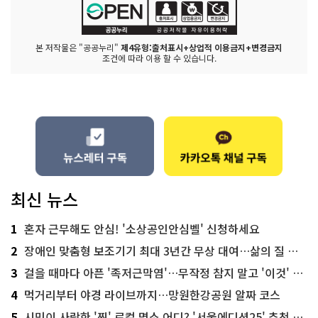
본 저작물은 "공공누리"
제4유형:출처표시+상업적 이용금지+변경금지
조건에 따라 이용 할 수 있습니다.
최신 뉴스
1
혼자 근무해도 안심! '소상공인안심벨' 신청하세요
2
장애인 맞춤형 보조기기 최대 3년간 무상 대여…삶의 질 높인다
3
걸을 때마다 아픈 '족저근막염'…무작정 참지 말고 '이것' 해보세요!
4
먹거리부터 야경 라이브까지…망원한강공원 알짜 코스
5
시민이 사랑한 '찐' 로컬 명소 어디? '서울에디션25' 추천 코스