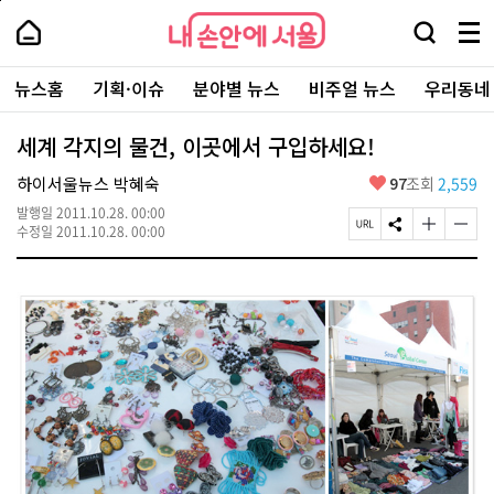
본
페
내
문
이
내
손
검
메
바
지
손
안
색
뉴
로
상
안
주
에
창
전
가
단
에
뉴스홈
기획·이슈
분야별 뉴스
비주얼 뉴스
우리동네
요
서
열
체
기
으
서
서
울
기
보
로
울
비
기
이
-
세계 각지의 물건, 이곳에서 구입하세요!
스
동
서
바
울
좋
하이서울뉴스 박혜숙
97
조회
2,559
로
시
아
가
대
발행일
2011.10.28. 00:00
요
기
페
S
글
글
표
수정일
2011.10.28. 00:00
이
N
자
자
소
지
S
크
크
통
U
공
기
기
포
R
유
크
작
털
L
하
게
게
복
기
변
변
사
경
경
하
하
기
기