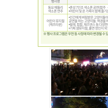
행사명
동요 메들리
•혼성 7인조 색소폰 공연(합주
색소폰 연주
•어린이 및 온 가족이 함께 즐기는
•인간에게 버림받은 고양이들
어린이 뮤지컬
공연을 하는 고양이들. 역경을
(캐츠타운)
•발레, 힙합, 재즈댄스 등 다양한
•기획 샘뮤지컬, 출연 정인지 외 
※ 행사 프로그램은 우천 등 사정에 따라 변경될 수 