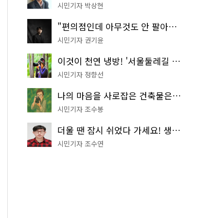
시민기자 박상현
"편의점인데 아무것도 안 팔아요" 서울에서 가장 특별한 편의점의 정체
시민기자 권기윤
이것이 천연 냉방! '서울둘레길 9코스'로 숲속 피서 떠나볼까
시민기자 정향선
나의 마음을 사로잡은 건축물은? '서울시 건축상' 수상작 공개!
시민기자 조수봉
더울 땐 잠시 쉬었다 가세요! 생수 냉장고부터 해피소·무더위쉼터까지
시민기자 조수연