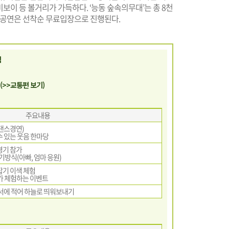
보이 등 볼거리가 가득하다. ‘능동 숲속의무대’는 총 8천
 공연은 선착순 무료입장으로 진행된다.
램
(>>교통편 보기)
주요내용
댄스경연)
수 있는 웃음 한마당
경기 참가
기방식(아빠, 엄마 응원)
잡기 이색 체험
가 체험하는 이벤트
엽서에 적어 하늘로 띄워보내기