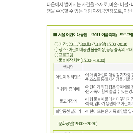
타운에서 벌어지는 사건을 소재로, 마술·버블·비
명을 수용할 수 있는 대형 야외공연장으로, 이번
■ 서울 어린이대공원 「2011 여름축제」프로그
○ 기 간 : 2011.7.30(토)~7.31(일) 15:00~20:30
○ 장 소 : 어린이대공원 물놀이장, 능동 숲속의 무대
○ 프로그램
- 물놀이장 체험(15:00～18:00)
행사명
•유아 및 어린이대상 장기자랑(
어린이 워터댄스
•퀴즈쇼를 통해 자신감을 키울 
•어린이가 직접 접은 종이배로 
띄워라! 종이배
•온 가족이 함께 즐길 수 있는 경
•대형 물놀이 풀에서 미꾸라지 
물고기잡기
•아빠, 엄마가 응원하고 어린이
희망풍선 날리기
•어린이 또는 온 가족 희망을 
- 문화공연(19:00～20:30)