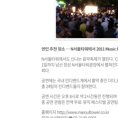
연인 추천 장소 … N서울타워에서 2011 Music F
N서울타워에서도 신나는 음악축제가 열린다. ‘Center S
1일까지 남산 정상 N서울타워광장에서 펼쳐진다.
회다.
공연에는 국내 인디밴드계에서 활약 중인 더더, P
총 24팀의 인디밴드들이 참여한다.
공연 시간은 오후 8시로 약 2시간동안 진행되며
중 공연 관람은 전액 무료. 뮤직 페스티벌 공연팀
홈페이지
http://www.nseoultower.co.kr
문의: N서울타워 ☎ 02-2149-6965