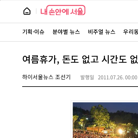
본
페
문
이
뉴
바
지
스
로
상
룸
가
단
뉴
기
으
스
로
기획·이슈
분야별 뉴스
비주얼 뉴스
우리동
주
이
요
동
서
비
스
여름휴가, 돈도 없고 시간도 없
바
로
가
기
하이서울뉴스 조선기
발행일
2011.07.26. 00:00