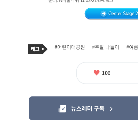
기
태
#어린이대공원
#주말 나들이
#여
사
그
관
련
태
그
좋
106
아
요