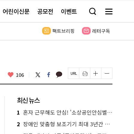
어린이신문
공모전
이벤트
검
메
색
뉴
창
전
열
체
팩트브리핑
레터구독
기
보
기
카
좋
트
페
106
페
인
글
글
카
위
이
아
이
쇄
자
자
오
터
스
요
지
하
크
크
톡
북
U
기
기
기
R
새
크
작
L
창
게
게
최신 뉴스
복
열
변
변
사
림
경
경
하
하
1
혼자 근무해도 안심! '소상공인안심벨' 신청하세요
기
기
2
장애인 맞춤형 보조기기 최대 3년간 무상 대여…삶의 질 높인다