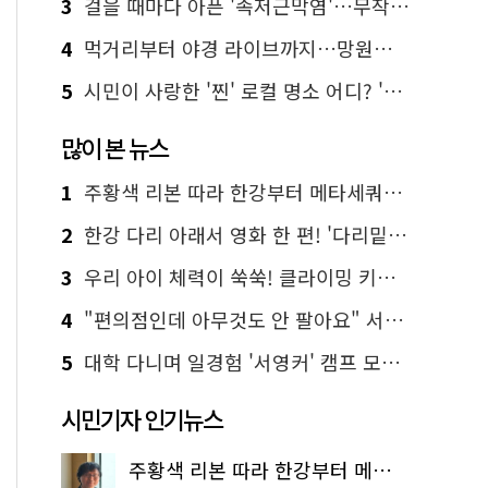
3
걸을 때마다 아픈 '족저근막염'…무작정 참지 말고 '이것' 해보세요!
4
먹거리부터 야경 라이브까지…망원한강공원 알짜 코스
5
시민이 사랑한 '찐' 로컬 명소 어디? '서울에디션25' 추천 코스
많이 본 뉴스
1
주황색 리본 따라 한강부터 메타세쿼이아 숲길까지…서울둘레길 15코스
2
한강 다리 아래서 영화 한 편! '다리밑 영화관' 무료 상영
3
우리 아이 체력이 쑥쑥! 클라이밍 키즈카페·어린이 체력장
4
"편의점인데 아무것도 안 팔아요" 서울에서 가장 특별한 편의점의 정체
5
대학 다니며 일경험 '서영커' 캠프 모집…전액 무료
시민기자 인기뉴스
주황색 리본 따라 한강부터 메타세쿼이아 숲길까지…서울둘레길 15코스