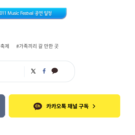
름축제
#가족끼리 갈 만한 곳
카
트
페
카
위
이
오
터
스
톡
북