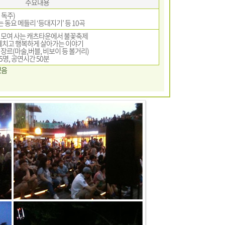
주요내용
ㆍ독주)
 동요 메들리 ‘등대지기’ 등 10곡
이모여 사는 캐츠타운에서 불꽃축제
 헤치고 행복하게 살아가는 이야기
 장르(마술,버블, 비보이 등 볼거리)
5명, 공연시간 50분
있음