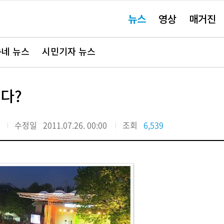
주
뉴스
영상
매거진
요
서
비
스
바
네 뉴스
시민기자 뉴스
로
가
기"
다?
수정일
2011.07.26. 00:00
조회
6,539