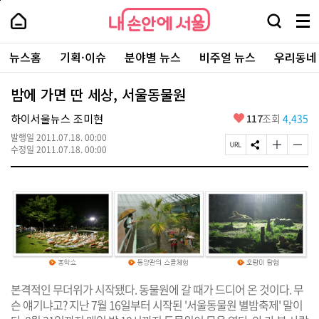
본
페
내
문
이
내
손
검
메
바
지
손
안
색
뉴
로
상
안
주
에
창
전
가
단
에
뉴스홈
기획·이슈
분야별 뉴스
비주얼 뉴스
우리동네
요
서
열
체
기
으
서
서
울
기
보
로
울
비
기
이
-
밤에 가면 딴 세상, 서울동물원
스
동
서
바
울
좋
하이서울뉴스 조미현
117
조회
4,435
로
시
아
가
대
발행일
2011.07.18. 00:00
요
기
페
S
글
글
표
수정일
2011.07.18. 00:00
이
N
자
자
소
지
S
크
크
통
U
공
기
기
포
R
유
크
작
털
L
하
게
게
복
기
변
변
사
경
경
하
하
기
기
본격적인 무더위가 시작됐다. 동물원에 갈 때가 드디어 온 것이다. 무
슨 얘기냐고? 지난 7월 16일부터 시작된 '서울동물원 별밤축제' 말이