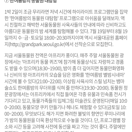
⑦ 한여름밤의 동물원 대탐험
1박 2일이 조금 무리라면 저녁 시간에 하이라이트 프로그램만을 집약
한 '한여름밤의 동물원 대탐험' 프로그램으로 아쉬움을 달래보자. 역
시 친절하고 해박한 서울동물원 사육사들의 안내에 따라 신비하고도
아름다운 동물원의 밤 세계를 탐험해볼 수 있다. 7월 19일부터 8월 19
일까지 수·금·토요일 18:00~20:30까지이며 역시 서울대공원 홈페이
지(
http://grandpark.seoul.go.kr
)에서 선착순으로 모집한다.
지금 서울동물원 전역은 아프리카 풍이다. 매주 주말 서울동물원 광
장에서는 '아프리카 동물 퀴즈'에 참가해 동물상식도 자랑하고 경품
도 받을 수 있으며(18:30~19:00), 밤이 좀 더 깊어지면 동물만화영화
나 신비의 땅 아프리카의 모습을 담은 영화를 '한여름밤 별밤시네마'
시간에 볼 수 있다(21:00~22:00). 이상림 사육사의 스릴 넘치는 뱀마
술쇼도 한여름밤의 무더위를 식혀 줄 만하다(19:30~20:00). 동물원 정
문광장에서는 아프리카에서 직접 들여온 각종 유물과 민속품 전시가
기다리고 있고, 동물가족들의 입체그림 미술관도 운영된다(매일 10:0
0~20:00). 동물모양 쿠키 만들기나 헤나도 체험할 수 있다(금토일 10:
00~20:00). 무엇보다도 해가 지면 화려한 불빛의 향연인 루미나리에
가 밤의 동물원을 더욱 환상적으로 수놓을 것이다. 단, 프로그램별 장
소와 시간 등을 고려해 사전에 동선을 짜고 가는 것이 좋다. 주말에만