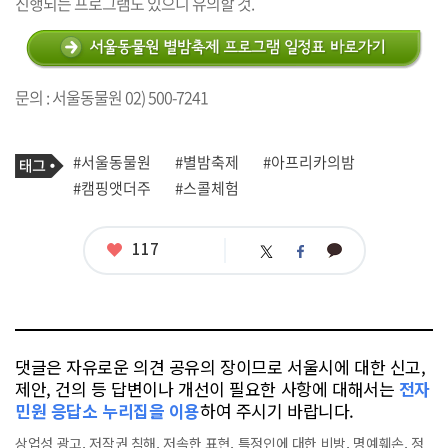
진행되는 프로그램도 있으니 유의할 것.
문의 : 서울동물원 02) 500-7241
기
태
#서울동물원
#별밤축제
#아프리카의밤
사
그
관
#캠핑앳더주
#스콜체험
련
태
그
좋
117
카
트
페
아
카
위
이
요
오
터
스
톡
북
댓글은 자유로운 의견 공유의 장이므로 서울시에 대한 신고,
제안, 건의 등 답변이나 개선이 필요한 사항에 대해서는
전자
민원 응답소 누리집을 이용
하여 주시기 바랍니다.
상업성 광고, 저작권 침해, 저속한 표현, 특정인에 대한 비방, 명예훼손, 정