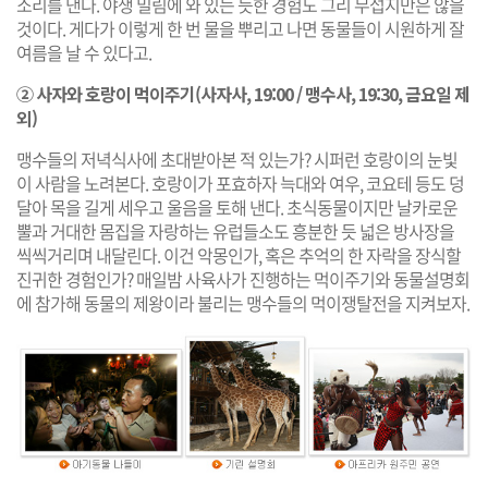
소리를 낸다. 야생 밀림에 와 있는 듯한 경험도 그리 무섭지만은 않을
것이다. 게다가 이렇게 한 번 물을 뿌리고 나면 동물들이 시원하게 잘
여름을 날 수 있다고.
② 사자와 호랑이 먹이주기(사자사, 19:00 / 맹수사, 19:30, 금요일 제
외)
맹수들의 저녁식사에 초대받아본 적 있는가? 시퍼런 호랑이의 눈빛
이 사람을 노려본다. 호랑이가 포효하자 늑대와 여우, 코요테 등도 덩
달아 목을 길게 세우고 울음을 토해 낸다. 초식동물이지만 날카로운
뿔과 거대한 몸집을 자랑하는 유럽들소도 흥분한 듯 넓은 방사장을
씩씩거리며 내달린다. 이건 악몽인가, 혹은 추억의 한 자락을 장식할
진귀한 경험인가? 매일밤 사육사가 진행하는 먹이주기와 동물설명회
에 참가해 동물의 제왕이라 불리는 맹수들의 먹이쟁탈전을 지켜보자.