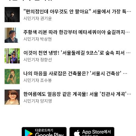
"편의점인데 아무것도 안 팔아요" 서울에서 가장 특별
한 편의점의 정체
시민기자 권기윤
주황색 리본 따라 한강부터 메타세쿼이아 숲길까지…
서울둘레길 15코스
시민기자 박상현
이것이 천연 냉방! '서울둘레길 9코스'로 숲속 피서 떠
나볼까
시민기자 정향선
나의 마음을 사로잡은 건축물은? '서울시 건축상' 수
상작 공개!
시민기자 조수봉
한여름에도 얼음장 같은 계곡물! 서울 '진관사 계곡'이
천국이네~
시민기자 양지영
다
A
운
p