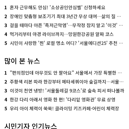
1
혼자 근무해도 안심! '소상공인안심벨' 신청하세요
2
장애인 맞춤형 보조기기 최대 3년간 무상 대여…삶의 질 높인다
3
걸을 때마다 아픈 '족저근막염'…무작정 참지 말고 '이것' 해보세요!
4
먹거리부터 야경 라이브까지…망원한강공원 알짜 코스
5
시민이 사랑한 '찐' 로컬 명소 어디? '서울에디션25' 추천 코스
많이 본 뉴스
1
"편의점인데 아무것도 안 팔아요" 서울에서 가장 특별한 편의점의 정체
2
주황색 리본 따라 한강부터 메타세쿼이아 숲길까지…서울둘레길 15코스
3
이것이 천연 냉방! '서울둘레길 9코스'로 숲속 피서 떠나볼까
4
한강 다리 아래서 영화 한 편! '다리밑 영화관' 무료 상영
5
우리 아이 체력이 쑥쑥! 클라이밍 키즈카페·어린이 체력장
시민기자 인기뉴스