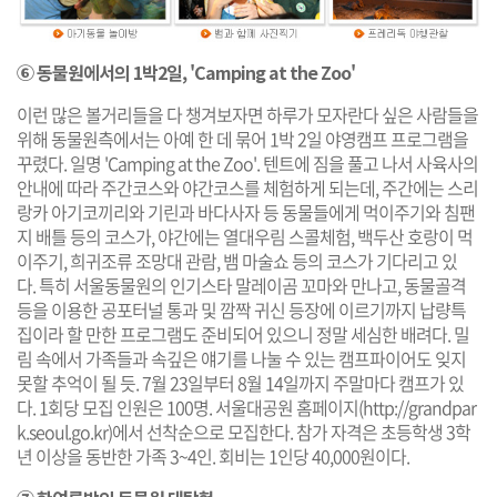
⑥ 동물원에서의 1박2일, 'Camping at the Zoo'
이런 많은 볼거리들을 다 챙겨보자면 하루가 모자란다 싶은 사람들을
위해 동물원측에서는 아예 한 데 묶어 1박 2일 야영캠프 프로그램을
꾸렸다. 일명 'Camping at the Zoo'. 텐트에 짐을 풀고 나서 사육사의
안내에 따라 주간코스와 야간코스를 체험하게 되는데, 주간에는 스리
랑카 아기코끼리와 기린과 바다사자 등 동물들에게 먹이주기와 침팬
지 배틀 등의 코스가, 야간에는 열대우림 스콜체험, 백두산 호랑이 먹
이주기, 희귀조류 조망대 관람, 뱀 마술쇼 등의 코스가 기다리고 있
다. 특히 서울동물원의 인기스타 말레이곰 꼬마와 만나고, 동물골격
등을 이용한 공포터널 통과 및 깜짝 귀신 등장에 이르기까지 납량특
집이라 할 만한 프로그램도 준비되어 있으니 정말 세심한 배려다. 밀
림 속에서 가족들과 속깊은 얘기를 나눌 수 있는 캠프파이어도 잊지
못할 추억이 될 듯. 7월 23일부터 8월 14일까지 주말마다 캠프가 있
다. 1회당 모집 인원은 100명. 서울대공원 홈페이지(
http://grandpar
k.seoul.go.kr
)에서 선착순으로 모집한다. 참가 자격은 초등학생 3학
년 이상을 동반한 가족 3~4인. 회비는 1인당 40,000원이다.