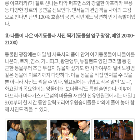
롱 아프리카)'가 절로 신나는 타악 퍼포먼스와 강렬한 아프리카 무용
등 다양한 장르의 공연을 선보인다. 댄서들과 관람객들 사이의 교감
으로 친다면 단연 120% 호흡의 공연. 작년에도 당연히 인기 폭발이었
다.
⑤ 나들이 나온 아기동물과 사진 찍기(동물원 입구 광장, 매일 20:00~
21:00)
동물원 광장에는 매일 밤 사육사의 품에 안겨 아기동물들이 나들이를
나온다. 토끼, 염소, 기니피그, 왕관앵무, 뉴질랜드 양인 코리텔 등 친
근한 동물부터 조금 무섭지 않을까 싶기도 한 사막여우와 알비노왕뱀
같은 동물에 이르기까지 다양하다. 이들 동물을 직접 만져볼 수 있을
뿐 아니라 사진도 찍을 수 있다. 월요일에는 귀엽고 작은 말인 ‘포니’,
화요일과 목요일에는 양몰이개 ‘보더콜리’도 특별 출연한다. 이밖에
아프리카 마다가스카르섬의 마을을 재현한 신유인원관에서는 매일 1
9:00부터 한 시간 동안 알락꼬리여우원숭이들을 야외에 풀어 놓아 함
께 사진도 찍을 수 있다.