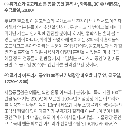
③ 홍학쇼와 돌고래쇼 등 동물 공연(홍학사, 화목토, 20:40 / 해양관,
수금토일, 20:00)
두말할 필요 없이 돌고래쇼와 물개쇼는 박진감이 넘치면서도 아기자
기해서 안 본 분들에게 추천할 만하다. 두 번이고 세 번이고 볼 때마다
뛰어난 기술과 연기력에 감탄할 뿐이다. 하지만 홍학쇼는 흔히 볼 수
있는 공연이 아니다. 화려한 조명 아래 펼쳐지는 80마리의 홍학들의
도도하고도 우아한 자태는 백문이 불여일견이다. 돌고래보다 뇌가 훨
씬 작을 홍학을 어여뿐 사육사가 어떻게 훈련을 시켰는지 마냥 궁금
해질 정도. 견공들이 원반을 가지고 펼치는 프리스비 공연(어린이동
물원 수․금요일 20:40)도 감탄사를 불러일으킬 것이다.
④ 길거리 아프리카 공연(100주년 기념광장 바오밥 나무 앞, 금토일,
17:30~18:00)
서울동물원은 여름만 되면 온통 아프리카 분위기다. 특히 개원 100주
년을 맞아 지난 2009년에 오픈한 '100주년 기념광장'에는 아프리카
를 상징하는 나무인 높이 10m의 바오밥 나무 조형물과 야생동물들의
조각상 행렬이 있어 아프리카 분위기가 절정에 이른다. 이곳이 바로
공연무대다. 케냐 출신으로 이미 하이서울페스티벌과 서울광장 공연
으로 국내 팬을 확보한 아프리카 전통댄스팀 'STRONG AFRIKA(스트