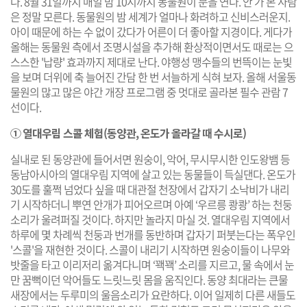
다. 8월 31일까지 매일 밤 10시까지 동물원이 문을 연다. 안 가 본 사람
은 정말 모른다. 동물원의 밤 세계가 얼마나 화려하고 신비스러운지.
아이 때문에 하는 수 없이 갔다가 어른이 더 좋아할 지경이다. 게다가
올해는 동물원 측에서 조명시설을 추가해 환상적이면서도 때로는 으
스스한 '납량' 효과까지 제대로 난다. 야행성 맹수들의 번뜩이는 눈빛
을 보며 더위에 축 늘어진 간담 한 번 서늘하게 식혀 보자. 올해 서울동
물원의 많고 많은 야간 개장 프로그램 중 멋대로 골라본 필수 관람 7
선이다.
① 열대우림 스콜 체험(동양관, 온도가 올라갈 때 수시로)
실내로 된 동양관에 들어서면 원숭이, 악어, 무시무시한 인도왕뱀 등
동남아시아의 열대우림 지역에 살고 있는 동물들이 득실댄다. 온도가
30도를 훌쩍 넘었다 싶을 때 대관절 천장에서 갑자기 소낙비가 내리
기 시작하더니 뿌연 안개가 피어오르며 아예 ‘우르릉 쾅쾅’ 하는 천둥
소리가 울려퍼질 것이다. 하지만 놀라지 마실 것. 열대우림 지역에서
하루에 몇 차례씩 천둥과 번개를 동반하며 갑자기 퍼붓는다는 폭우인
'스콜'을 재현한 것이다. 스콜이 내리기 시작하면 원숭이들이 나무와
밧줄을 타고 이리저리 옮겨다니며 ‘꽥꽥’ 소리를 지르고, 물 속에서 눈
만 꿈뻑이던 악어들도 느릿느릿 몸을 움직인다. 동양 최대라는 큰물
새장에서는 두루미의 울음소리가 요란하다. 이어 일제히 다른 새들도