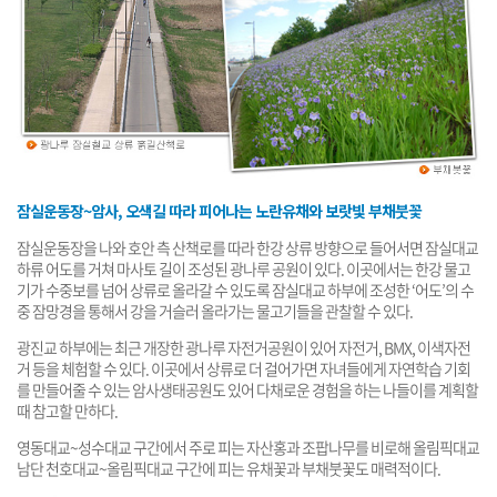
잠실운동장~암사, 오색길 따라 피어나는 노란유채와 보랏빛 부채붓꽃
잠실운동장을 나와 호안 측 산책로를 따라 한강 상류 방향으로 들어서면 잠실대교
하류 어도를 거쳐 마사토 길이 조성된 광나루 공원이 있다. 이곳에서는 한강 물고
기가 수중보를 넘어 상류로 올라갈 수 있도록 잠실대교 하부에 조성한 ‘어도’의 수
중 잠망경을 통해서 강을 거슬러 올라가는 물고기들을 관찰할 수 있다.
광진교 하부에는 최근 개장한 광나루 자전거공원이 있어 자전거, BMX, 이색자전
거 등을 체험할 수 있다. 이곳에서 상류로 더 걸어가면 자녀들에게 자연학습 기회
를 만들어줄 수 있는 암사생태공원도 있어 다채로운 경험을 하는 나들이를 계획할
때 참고할 만하다.
영동대교~성수대교 구간에서 주로 피는 자산홍과 조팝나무를 비로해 올림픽대교
남단 천호대교~올림픽대교 구간에 피는 유채꽃과 부채붓꽃도 매력적이다.