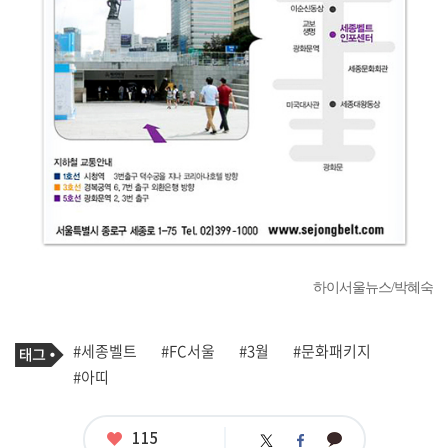
하이서울뉴스/박혜숙
기
태
#세종벨트
#FC서울
#3월
#문화패키지
사
그
관
#아띠
련
태
그
좋
115
카
트
페