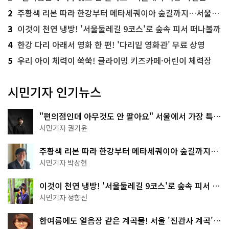
2
주황색 리본 따라 한강부터 메타세쿼이아 숲길까지…서울둘레길 15코스
3
이것이 천연 냉방! '서울둘레길 9코스'로 숲속 피서 떠나볼까
4
한강 다리 아래서 영화 한 편! '다리밑 영화관' 무료 상영
5
우리 아이 체력이 쑥쑥! 클라이밍 키즈카페·어린이 체력장
시민기자 인기뉴스
"편의점인데 아무것도 안 팔아요" 서울에서 가장 특별
한 편의점의 정체
시민기자 권기윤
주황색 리본 따라 한강부터 메타세쿼이아 숲길까지…
서울둘레길 15코스
시민기자 박상현
이것이 천연 냉방! '서울둘레길 9코스'로 숲속 피서 떠
나볼까
시민기자 정향선
한여름에도 얼음장 같은 계곡물! 서울 '진관사 계곡'이