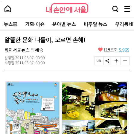
본
페
내
문
이
내
손
검
메
바
지
손
안
색
뉴
로
상
안
주
에
창
전
가
단
에
뉴스홈
기획·이슈
분야별 뉴스
비주얼 뉴스
우리동네
요
서
열
체
기
으
서
서
울
기
보
로
울
비
기
이
-
알뜰한 문화 나들이, 모르면 손해!
스
동
서
바
울
좋
하이서울뉴스 박혜숙
115
조회
5,969
로
시
아
가
대
발행일
2011.03.07. 00:00
요
기
페
S
글
글
표
수정일
2011.03.07. 00:00
이
N
자
자
소
지
S
크
크
통
U
공
기
기
포
R
유
크
작
털
L
하
게
게
복
기
변
변
사
경
경
하
하
기
기