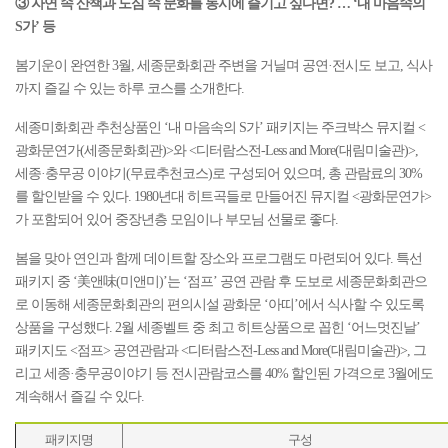
③ 자연 속 산책과 도심 속 문화를 동시에 즐기고 싶다면? … ‘내 마음속의
S가’ 등
봄기운이 완연한 3월, 세종문화회관 주변을 거닐며 공연·전시도 보고, 식사
까지 즐길 수 있는 하루 코스를 소개한다.
세종미화회관 추천상품인 ‘내 마음속의 S가’ 패키지는 주크박스 뮤지컬 <
광화문연가(세종문화회관)>와 <디터람스전-Less and More(대림미술관)>,
세종·충무공 이야기(무료추천코스)로 구성되어 있으며, 총 관람료의 30%
를 할인받을 수 있다. 1980년대 히트곡들로 만들어진 뮤지컬 <광화문연가>
가 포함되어 있어 중장년층 모임이나 부모님 선물로 좋다.
봄을 맞아 연인과 함께 데이트할 장소와 프로그램도 마련되어 있다. 특선
패키지 중 ‘美앤味(미앤미)’는 ‘점프’ 공연 관람 후 도보로 세종문화회관으
로 이동해 세종문화회관의 편의시설 광화문 ‘아띠’에서 식사할 수 있도록
상품을 구성했다. 2월 세종벨트 중 최고 히트상품으로 꼽힌 ‘어느멋진날’
패키지도 <점프> 공연관람과 <디터람스전-Less and More(대림미술관)>, 그
리고 세종·충무공이야기 등 전시관람코스를 40% 할인된 가격으로 3월에도
계속해서 즐길 수 있다.
패키지명
구성