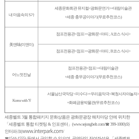
세종문화회관 뮤지컬<광화문연가>+대림미술관
내 마음속의 S가
+세종·충무공이야기(무료추천코스)
점프전용관<점프>+광화문<아띠 ; A코스 식사>
美앤味(미앤미)
점프전용관<점프>+광화문<아띠 ; B코스 식사>
점프전용관<점프>+대림미술관
어느멋진날
+세종·충무공이야기(무료추천코스)
서울남산국악당 <미수다>+우리음악극<북청사자야놀자>
Korea with 'S'
+화폐금융박물관(무료추천코스)
세종벨트 3월 통합패키지 문화상품은 광화문광장 해치마당 안에 위치한
「세종벨트 통합 티켓팅 & 인포센터」(
www.sejongbelt.com
/☎ 399-1000)와
www.interpark.com
인터파크(
/
☎1544-1555) 등에서 구입할 수 있으며, 공연당일 잔여좌석은 「세종벨트