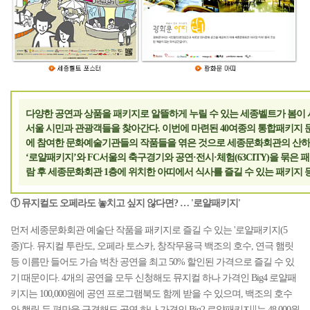
다양한 공연과 상품을 패키지로 알뜰하게 누릴 수 있는 세종벨트가 봄이 
서울 시민과 관광객들을 찾아간다. 이번에 마련된 40여종의 통합패키지
에 참여한 문화예술기관들의 작품들을 엮은 것으로 세종문화회관의 산하
‘로얄패키지’와 FC서울의 축구경기와 공연·전시·체험(63CITY)을 묶은 
람 후 세종문화회관 1층에 위치한 아띠에서 식사를 즐길 수 있는 패키지 등
① 뮤지컬도 오페라도 놓치고 싶지 않다면? … '로얄패키지'
먼저 세종문화회관 예술단 작품을 패키지로 즐길 수 있는 '로얄패키지(5
종)'다. 뮤지컬 투란도, 오페라 토스카, 창작무용극 백조의 호수, 연극 햄릿
등 이름만 들어도 가슴 벅찬 공연을 최고 50% 할인된 가격으로 즐길 수 있
기 때문이다. 4개의 공연을 모두 신청해도 뮤지컬 하나 가격인 Big4 로얄패
키지는 100,000원에 공연 프로그램북도 함께 받을 수 있으며, 백조의 호수
와 햄릿 두 편만을 구경해도 공연 하나 가격인 Big2 로얄패키지∥는 48,000원