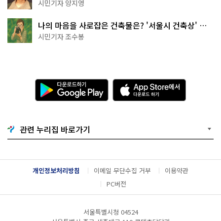
천국이네~
시민기자 양지영
나의 마음을 사로잡은 건축물은? '서울시 건축상' 수
상작 공개!
시민기자 조수봉
다
A
운
p
로
p
드
S
하
t
기
o
관련 누리집 바로가기
G
r
o
e
o
에
g
서
l
다
개인정보처리방침
이메일 무단수집 거부
이용약관
e
운
P
로
PC버전
l
드
a
하
y
기
서울특별시청 04524