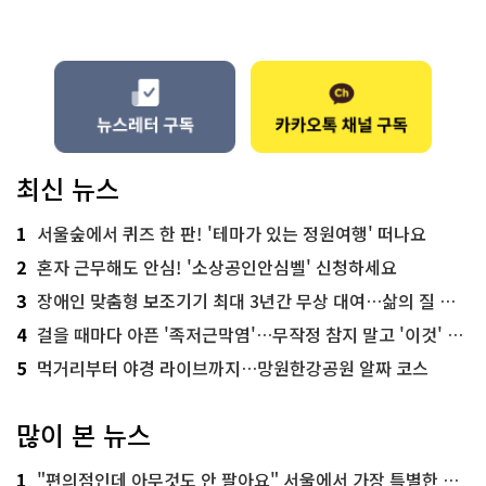
최신 뉴스
1
서울숲에서 퀴즈 한 판! '테마가 있는 정원여행' 떠나요
2
혼자 근무해도 안심! '소상공인안심벨' 신청하세요
3
장애인 맞춤형 보조기기 최대 3년간 무상 대여…삶의 질 높인다
4
걸을 때마다 아픈 '족저근막염'…무작정 참지 말고 '이것' 해보세요!
5
먹거리부터 야경 라이브까지…망원한강공원 알짜 코스
많이 본 뉴스
1
"편의점인데 아무것도 안 팔아요" 서울에서 가장 특별한 편의점의 정체