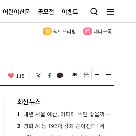
어린이신문
공모전
이벤트
검
메
색
뉴
창
전
열
체
팩트브리핑
레터구독
기
보
기
카
좋
트
페
115
페
인
글
글
카
위
이
아
이
쇄
자
자
오
터
스
요
지
하
크
크
톡
북
U
기
기
기
R
새
크
작
L
창
게
게
최신 뉴스
복
열
변
변
사
림
경
경
하
하
1
내년 서울 예산, 어디에 쓰면 좋을까요? 온라인 투표
기
기
2
영화·AI 등 192개 강좌 쏟아진다! 서울시민대학 선착순 신청