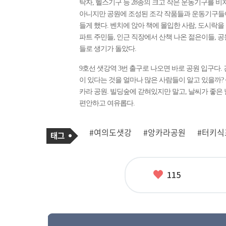
탁자, 헬스기구 등 28종의 크고 작은 운동기구를 비
아니지만 공원에 조성된 조각 작품들과 운동기구들이
들게 했다. 벤치에 앉아 책에 몰입한 사람, 도시락을
파트 주민들, 인근 직장에서 산책 나온 젊은이들, 
들로 생기가 돌았다.
9호선 샛강역 3번 출구로 나오면 바로 공원 입구다.
이 있다는 것을 얼마나 많은 사람들이 알고 있을까?
카라 공원. 빌딩숲에 갇혀있지만 말고, 날씨가 좋은
편안하고 여유롭다.
기
태
#여의도샛강
#앙카라공원
#터키
사
그
관
련
태
그
좋
115
아
요