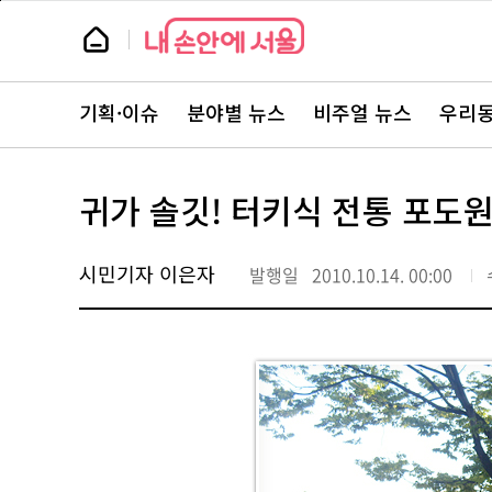
본
페
문
이
뉴
바
지
스
로
상
룸
가
단
뉴
기
으
스
로
기획·이슈
분야별 뉴스
비주얼 뉴스
우리동
주
이
요
동
서
비
스
귀가 솔깃! 터키식 전통 포도
바
로
가
기
시민기자 이은자
발행일
2010.10.14. 00:00