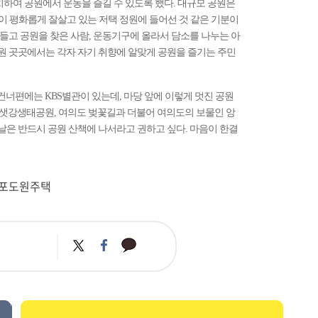
치하여 공원에서 운동을 즐길 수 있도록 했다. 대규모 공원은
 평화롭게 잘살고 있는 저택 정원에 들어선 것 같은 기분이
 들고 공원을 찾은 사람, 운동기구에 올라서 담소를 나누는 아
공원 곳곳에서는 각자 자기 취향에 알맞게 공원을 즐기는 주민
 건너편에는 KBS별관이 있는데, 마당 앞에 이렇게 멋진 공원
 샛강생태공원, 여의도 벚꽃길과 더불어 여의도의 보물인 앙
 날은 반드시 공원 산책에 나서라고 권하고 싶다. 마음이 한결
식포도원주택
카
트
페
카
위
이
오
터
스
톡
북