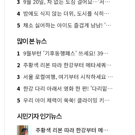
3
9월 20일, 차 없는 도심 걸어요…'서울 걷자 페스티벌' 선착순 5천명
4
밤에도 식지 않는 더위, 도시를 식히는 시원한 해법은?
5
채소 싫어하는 아이도 즐겁게 냠냠! '찾아가는 서울시 식생활 교육' 현장
많이 본 뉴스
1
9월부턴 '기후동행패스' 쓰세요! 39세까지 청년 혜택
2
주황색 리본 따라 한강부터 메타세쿼이아 숲길까지…서울둘레길 15코스
3
서울 로컬여행, 여기부터 시작하세요 '서울에디션25'
4
한강 다리 아래서 영화 한 편! '다리밑 영화관' 무료 상영
5
우리 아이 체력이 쑥쑥! 클라이밍 키즈카페·어린이 체력장
시민기자 인기뉴스
주황색 리본 따라 한강부터 메타세쿼이아 숲길까지…서울둘레길 15코스