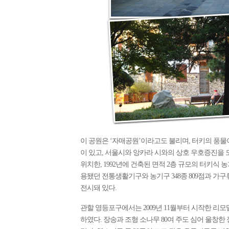
이 공원은 ‘자매공원’이라고도 불리며, 터키의 풍물
이 있고, 서울시와 앙카라 시와의 상호 우호증진을
위치한, 1992년에 건축된 면적 2층 규모의 터키식
용됐던 전통생활기구와 농기구 348종 809점과 가구류 5
전시돼 있다.
관할 영등포구에서는 2009년 11월부터 시작한 리모
하였다. 장송과 조형 소나무 80여 주도 심어 울창한