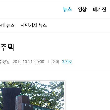
주
뉴스
영상
매거진
요
서
비
스
바
네 뉴스
시민기자 뉴스
로
가
기"
원주택
수정일
2010.10.14. 00:00
조회
3,392