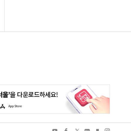
평생학습포털
청년포털
대기환경정보
에코마일리지
A
p
p
S
t
o
유
페
트
네
카
인