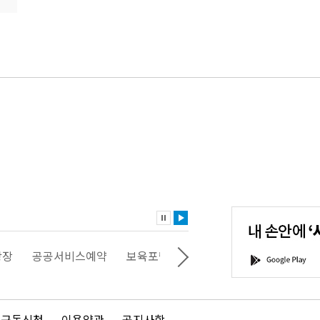
내
손
안
에
'서
광장
공공서비스예약
보육포털
일자리포털
문화포털
G
울'을
o
다
o
운
g
로
l
드
e
 구독신청
이용약관
공지사항
하