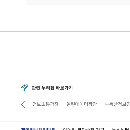
관련 누리집 바로가기
상상대로 서울
정보소통광장
열린데이터광장
부동산정보
개인정보처리방침
이메일 무단수집 거부
뉴스레터