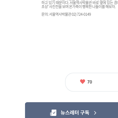
하고 있기 때문이다. 서울역사박물관 바로 옆에 있는 경
초상' 사진전을 보며 온가족이 행복한 나들이를 해보자.
문의: 서울역사박물관 02) 724-0149
좋
70
아
요