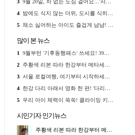
3
9월 20일, 차 없는 도심 걸어요…'서울 걷자 페스티벌' 선착순 5천명
4
밤에도 식지 않는 더위, 도시를 식히는 시원한 해법은?
5
채소 싫어하는 아이도 즐겁게 냠냠! '찾아가는 서울시 식생활 교육' 현장
많이 본 뉴스
1
9월부턴 '기후동행패스' 쓰세요! 39세까지 청년 혜택
2
주황색 리본 따라 한강부터 메타세쿼이아 숲길까지…서울둘레길 15코스
3
서울 로컬여행, 여기부터 시작하세요 '서울에디션25'
4
한강 다리 아래서 영화 한 편! '다리밑 영화관' 무료 상영
5
우리 아이 체력이 쑥쑥! 클라이밍 키즈카페·어린이 체력장
시민기자 인기뉴스
주황색 리본 따라 한강부터 메타세쿼이아 숲길까지…서울둘레길 15코스