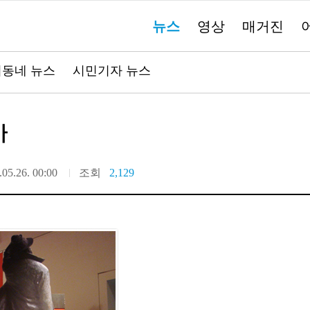
주
뉴스
영상
매거진
요
서
비
스
바
동네 뉴스
시민기자 뉴스
로
가
기"
가
.05.26. 00:00
조회
2,129