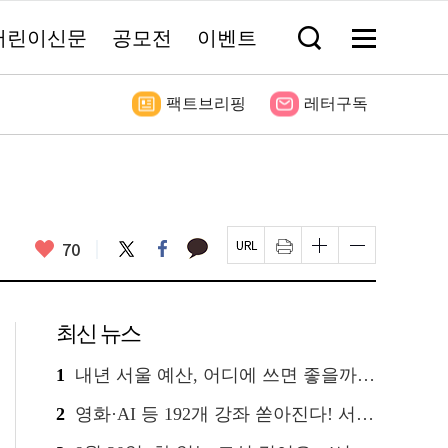
어린이신문
공모전
이벤트
검
메
색
뉴
창
전
열
체
기
보
팩트브리핑
레터구독
기
좋
카
70
트
페
페
인
글
글
카
위
이
아
이
쇄
자
자
오
터
스
요
지
하
크
크
톡
북
U
기
기
기
R
새
크
작
L
창
게
게
최신 뉴스
복
열
변
변
사
림
경
경
하
하
1
내년 서울 예산, 어디에 쓰면 좋을까요? 온라인 투표
기
기
2
영화·AI 등 192개 강좌 쏟아진다! 서울시민대학 선착순 신청