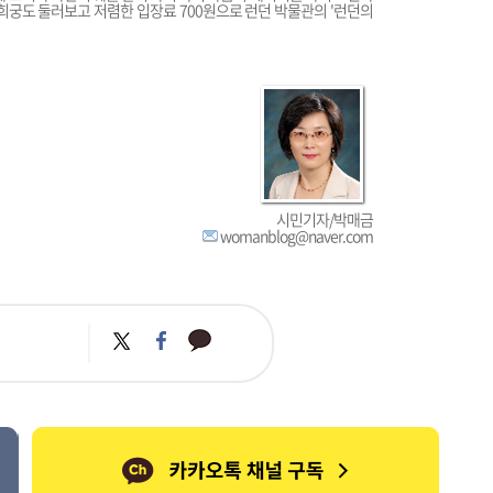
희궁도 둘러보고 저렴한 입장료 700원으로 런던 박물관의 '런던의
시민기자/박매금
womanblog@naver.com
카
트
페
카
위
이
오
터
스
톡
북