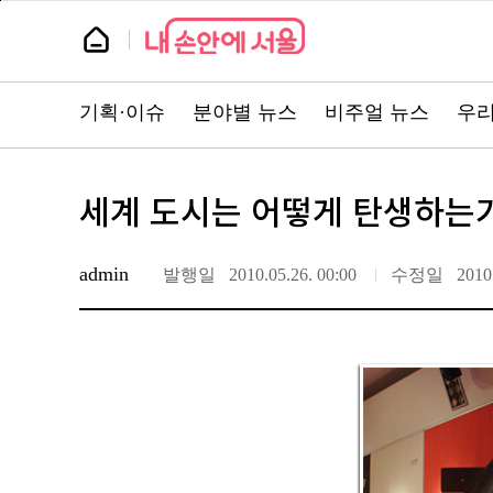
본
페
문
이
뉴
바
지
스
로
상
룸
가
단
기
으
뉴
로
스
이
기획·이슈
분야별 뉴스
비주얼 뉴스
우리
주
동
요
서
비
스
바
세계 도시는 어떻게 탄생하는
로
가
기
admin
발행일
2010.05.26. 00:00
수정일
2010