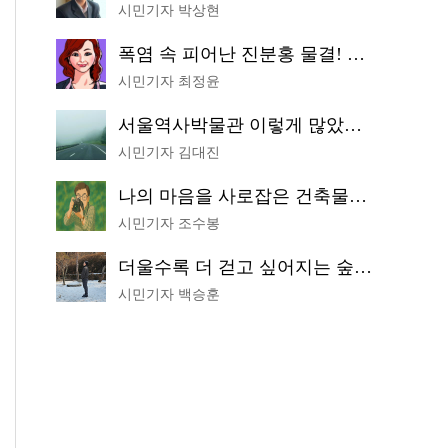
시민기자 박상현
폭염 속 피어난 진분홍 물결! 국립중앙박물관 배롱나무 명소
시민기자 최정윤
서울역사박물관 이렇게 많았어? 주말마다 한 곳씩 떠나는 역사 산책
시민기자 김대진
나의 마음을 사로잡은 건축물은? '서울시 건축상' 수상작 공개!
시민기자 조수봉
더울수록 더 걷고 싶어지는 숲길! 서울둘레길 '아차산 코스'
시민기자 백승훈