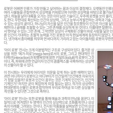
로봇은 어쩌면 인류가 가장 만들고 싶어하는 꿈과 이상의 결정체다. 오랫동안 인류
여러 사물들을 관찰하면서 상상력을 키워왔으며 이러한 상상력을 바탕으로 불가능
냈다. 하늘을 날아 대륙을 오가는 것은 이미 낡은 기술이고, 우주에 로켓을 쏘아 올리
도 한다. 무한대로 확산되는 인간의 상상력, 그리고 눈부시게 발전하는 과학과 기술.
수 있는 상상의 끝이다. 하나님이 자신을 닮은 인간을 창조했듯이 인간은 자신을 
제한이나 굴레를 초월할 수 있는 그런 존재를 상상하게 된 것이다. 이를테면 질병이나
서 벗어날 수 있는 그런 존재. 그 막연한 상상이 구체화된 산물이 바로 사람을 닮은 인
론 인간이 기대하는 초월적 능력을 가진 로봇은 아직 현실세계에 등장하지 않았다.
다. 냇가에서 종이배를 띄우며 먼 바다까지 가리라고 믿는 아이들처럼 로봇의 무한
다.
'아이 로봇' 전시는 크게 이분법적인 구조로 구성되어 있다. 즐거운 상
상을 위한 ‘메가-히로’(mega-hero)로서의 로봇, 그리고 현대적인 인
터랙션(interaction)과 퇴행욕망에 얽힌 키덜트(kidult)적 로봇이 그것
이다. 즉, 파워에 관한 언급이자 인간의 콤플렉스를 극복하려는 상상력
의 산물이라 할 수 있다.
이 전시회는 우리에게 어리석은 의문을 갖게 하는 묘한 매력이 있다.
과연 어디까지가 로봇이고 어디부터가 인간일까? 인간에겐 자유의지
가 정말 있을까? 로봇과 인간이 꿈꾸는 것은 기계적 인간인가, 인간적
기계인가? 하지만 굳이 복잡하게 따질 필요는 없다. 작가의 상상력이
현대문명의 산물인 로봇과 합작하여 우리로 하여금 또 다른 상상을 하
게 만들 수 있다면 그것으로 족하다.
‘아이 로봇' 전시는 또한 로봇을 통해 예술과 과학의 만남을 꿈꾼다. 이
질적으로 여겨졌던 두 영역이 인간의 상상력으로 조화롭게 만나 상상
속의 미래를 그려보는 것이다. 전시된 작품들을 살펴보면 인간의 상상
력은 다양, 그 이상임을 알 수 있다. 먼저 과거의 기억을 통한 유희적 표