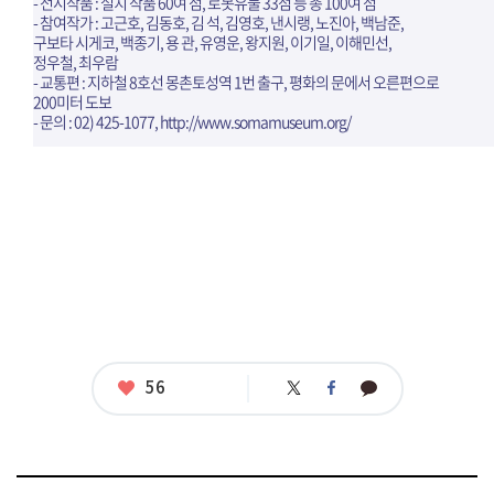
- 전시작품 : 설치 작품 60여 점, 로봇유물 33점 등 총 100여 점
- 참여작가 : 고근호, 김동호, 김 석, 김영호, 낸시랭, 노진아, 백남준,
구보타 시게코, 백종기, 용 관, 유영운, 왕지원, 이기일, 이해민선,
정우철, 최우람
- 교통편 : 지하철 8호선 몽촌토성역 1번 출구, 평화의 문에서 오른편으로
200미터 도보
- 문의 : 02) 425-1077,
http://www.somamuseum.org/
좋
56
트
페
카
아
위
이
카
터
스
오
요
북
톡