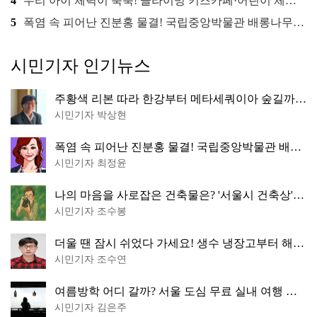
4
우리 아이 체력이 쑥쑥! 클라이밍 키즈카페·어린이 체력장
5
폭염 속 피어난 진분홍 물결! 국립중앙박물관 배롱나무 명소
시민기자 인기뉴스
주황색 리본 따라 한강부터 메타세쿼이아 숲길까
지…서울둘레길 15코스
시민기자 박상현
폭염 속 피어난 진분홍 물결! 국립중앙박물관 배롱
나무 명소
시민기자 최정윤
나의 마음을 사로잡은 건축물은? '서울시 건축상'
수상작 공개!
시민기자 조수봉
더울 땐 잠시 쉬었다 가세요! 생수 냉장고부터 해피
소·무더위쉼터까지
시민기자 조수연
여름방학 어디 갈까? 서울 도심 무료 실내 여행 코
스 추천
시민기자 김은주