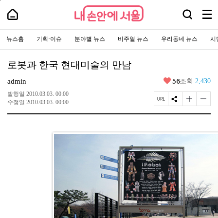
본
페
내
문
이
내
검
바
지
메
손
손
로
상
색
안
뉴
안
가
단
에
창
주
전
에
기
으
서
요
뉴스홈
기획·이슈
분야별 뉴스
비주얼 뉴스
우리동네 뉴스
시
열
체
로
서
울
서
이
기
보
-
울
비
동
서
기
스
울
로봇과 한국 현대미술의 만남
바
시
로
대
가
좋
56
표
admin
조회
2,430
기
아
소
통
요
발행일
2010.03.03. 00:00
포
페
S
글
글
수정일
2010.03.03. 00:00
털
이
N
자
자
지
S
크
크
U
공
기
기
R
유
크
작
L
하
게
게
복
기
변
변
사
경
경
하
하
기
기