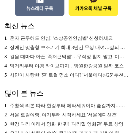
최신 뉴스
1
혼자 근무해도 안심! '소상공인안심벨' 신청하세요
2
장애인 맞춤형 보조기기 최대 3년간 무상 대여…삶의 질 높인다
3
걸을 때마다 아픈 '족저근막염'…무작정 참지 말고 '이것' 해보세요!
4
먹거리부터 야경 라이브까지…망원한강공원 알짜 코스
5
시민이 사랑한 '찐' 로컬 명소 어디? '서울에디션25' 추천 코스
많이 본 뉴스
1
주황색 리본 따라 한강부터 메타세쿼이아 숲길까지…서울둘레길 15코스
2
서울 로컬여행, 여기부터 시작하세요 '서울에디션25'
3
한강 다리 아래서 영화 한 편! '다리밑 영화관' 무료 상영